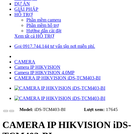
DỰ ÁN
GIẢI PHÁP
HỖ TRỢ
Phần mềm camera
Phần mềm hỗ trợ
Hướng dẫn cài đặt
Xem tất cả HỖ TRỢ
Gọi 0917.744.144 tư vấn tận nơi miễn phí.
CAMERA
Camera IP HIKVISION
Camera IP HIKVISION 4.0MP
CAMERA IP HIKVISION iDS-TCM403-BI
Model:
iDS-TCM403-BI
Lượt xem:
17645
CAMERA IP HIKVISION iDS-