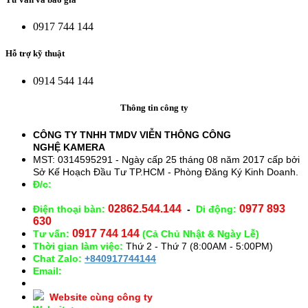
0917 744 144
Hỗ trợ kỹ thuật
0914 544 144
Thông tin công ty
CÔNG TY TNHH TMDV VIỄN THÔNG CÔNG
NGHỆ
KAMERA
MST: 0314595291 - Ngày cấp 25 tháng 08 năm 2017 cấp bởi
Sở Kế Hoạch Đầu Tư TP.HCM - Phòng Đăng Ký Kinh Doanh.
Đ/c:
28/15 Đường Số 43, Phường 14, Quận Gò Vấp. TP.
HCM
02862.544.144
0977 893
Điện thoại bàn:
-
Di động:
630
0917 744 144
Tư vấn:
(Cả Chủ Nhật & Ngày Lễ)
Thời gian làm việc:
Thứ 2 - Thứ 7 (8:00AM - 5:00PM)
Chat Zalo:
+840917744144
Email:
congnghekamera@gmail.com
Website cùng công ty