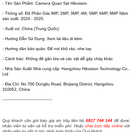
- Tên Sản Phẩm: Camera Quan Sát Hikvision
- Thông số: Độ Phân Giải IMP, 2MP, 3MP, 4M, 5MP, 6MP, 8MP Năm
sản xuất: 2024 - 2025.
- Xuất xứ: China (Trung Quốc).
- Hướng Dẫn Sử Dụng: Xem tài liệu di kèm.
- Hướng dản bảo quản: Để nơi khô ráo, nhẹ tay.
- Cảnh báo: Không đê gân lửa và các vật dễ gây cháy khác.
- Nhà Sản Xuất/ Nhà cung cấp: Hangzhou Hikvision Technology Co.,
Ltd .
- Địa Chỉ: No.700 Dongliu Road, Binjiang District, Hangzhou
310052, China.
----------------------------------
Quý khách cần gửi báo giá xin hãy liên hệ
0917 744 144
để được
nhân viên tư vấn và hỗ trợ miễn phí. Hoặc
chat trực tiếp online
với
nhân viên tư vấn ở góc phải màn hình của Quý khách.