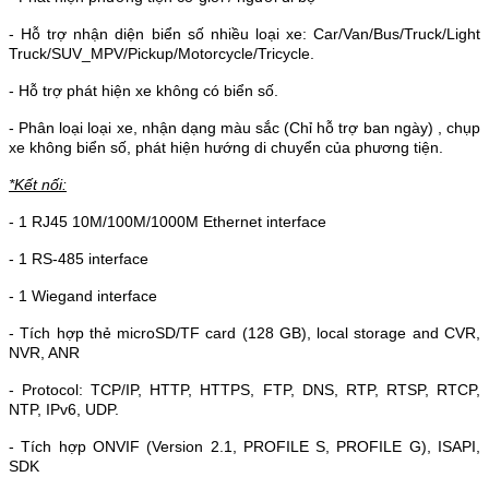
- Hỗ trợ nhận diện biển số nhiều loại xe: Car/Van/Bus/Truck/Light
Truck/SUV_MPV/Pickup/Motorcycle/Tricycle.
- Hỗ trợ phát hiện xe không có biển số.
- Phân loại loại xe, nhận dạng màu sắc (Chỉ hỗ trợ ban ngày) , chụp
xe không biển số, phát hiện hướng di chuyển của phương tiện.
*Kết nối:
- 1 RJ45 10M/100M/1000M Ethernet interface
- 1 RS-485 interface
- 1 Wiegand interface
- Tích hợp thẻ microSD/TF card (128 GB), local storage and CVR,
NVR, ANR
- Protocol: TCP/IP, HTTP, HTTPS, FTP, DNS, RTP, RTSP, RTCP,
NTP, IPv6, UDP.
- Tích hợp ONVIF (Version 2.1, PROFILE S, PROFILE G), ISAPI,
SDK