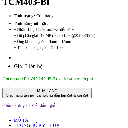
TCM403-BI
Tình trạng:
Còn hàng
Tính năng nổi bật:
+ Nhận dạng khuôn mặt và biển số xe.
+ Độ phân giải: 4.0MP (2688x1520@25fps/30fps).
+ Ông kính thay đổi: 8mm - 32mm.
+ Tầm xa hồng ngoại đến 100m.
Giá:
Liên hệ
Gọi ngay 0917 744 144 để được tư vấn miễn phí.
MUA HÀNG
(Giao hàng tận nơi và hướng dẫn lắp đặt & cài đặt)
0 bài đánh giá
/
Viết đánh giá
MÔ TẢ
THÔNG SỐ KỸ THUẬT