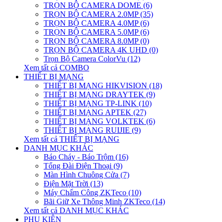
TRỌN BỘ CAMERA DOME (6)
TRỌN BỘ CAMERA 2.0MP (35)
TRỌN BỘ CAMERA 4.0MP (6)
TRỌN BỘ CAMERA 5.0MP (6)
TRỌN BỘ CAMERA 8.0MP (0)
TRỌN BỘ CAMERA 4K UHD (0)
Trọn Bộ Camera ColorVu (12)
Xem tất cả COMBO
THIẾT BỊ MẠNG
THIẾT BỊ MẠNG HIKVISION (18)
THIẾT BỊ MẠNG DRAYTEK (9)
THIẾT BỊ MẠNG TP-LINK (10)
THIẾT BỊ MẠNG APTEK (27)
THIẾT BỊ MẠNG VOLKTEK (6)
THIẾT BỊ MẠNG RUIJIE (9)
Xem tất cả THIẾT BỊ MẠNG
DANH MỤC KHÁC
Báo Cháy - Báo Trộm (16)
Tổng Đài Điện Thoại (9)
Màn Hình Chuông Cửa (7)
Điện Mặt Trời (13)
Máy Chấm Công ZKTeco (10)
Bãi Giữ Xe Thông Minh ZKTeco (14)
Xem tất cả DANH MỤC KHÁC
PHỤ KIỆN