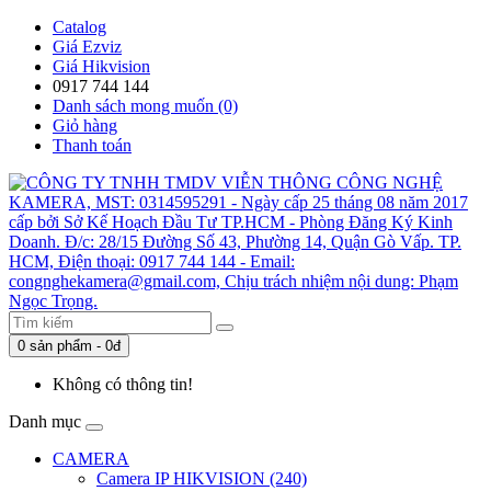
Catalog
Giá Ezviz
Giá Hikvision
0917 744 144
Danh sách mong muốn (0)
Giỏ hàng
Thanh toán
0 sản phẩm - 0đ
Không có thông tin!
Danh mục
CAMERA
Camera IP HIKVISION (240)