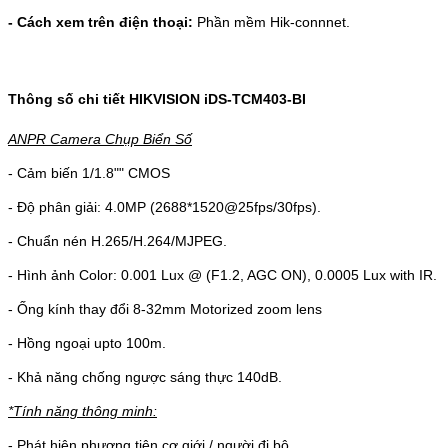
- Cách xem trên điện thoại:
Phần mềm Hik-connnet.
Thông số chi tiết HIKVISION
iDS-TCM403-BI
ANPR Camera Chụp Biển Số
- Cảm biến 1/1.8"" CMOS
- Độ phân giải: 4.
0MP (2688*1520@25fps/30fps).
- Chuẩn nén H.265/H.264/MJPEG.
- Hình ảnh Color: 0.001 Lux @ (F1.2, AGC ON), 0.0005 Lux with IR.
- Ống kính thay đổi 8-32mm Motorized zoom lens
- Hồng ngoại upto 100m.
- Khả năng chống ngược sáng thực 140dB.
*Tính năng thông minh:
- Phát hiện phương tiện cơ giới / người đi bộ