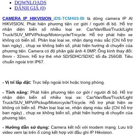
DOWNLOADS
ĐÁNH GIÁ (0)
CAMERA IP HIKVISION
iDS-TCM403-BI
là dòng camera IP AI
HIKVISION,
Phát hiện phương tiện cơ giới / người đi bộ.
Hỗ trợ
nhận diện biển số nhiều loại xe: Car/Van/Bus/Truck/Light
Truck/SUV_MPV/Pickup/Motorcycle/Tricycle.
Hỗ trợ phát hiện xe
không có biển số.
Phân loại loại xe, nhận dạng màu sắc (Chỉ hỗ trợ
ban ngày) , chụp xe không biển số, phát hiện hướng di chuyển của
phương tiện.
Camera có độ phân giải ảnh 4.0MP,
Ông kính thay đổi:
8mm - 32mm.
Hỗ trợ thẻ nhớ SD/SDHC/SDXC tối đa 256GB.
Tiêu
chuẩn ngoài trời IP67.
- Vị trí lắp đặt:
Trực tiếp ngoài trời hoặc trong phòng.
- Tính năng:
Phát hiện phương tiện cơ giới / người đi bộ.
Hỗ trợ
nhận diện biển số nhiều loại xe: Car/Van/Bus/Truck/Light
Truck/SUV_MPV/Pickup/Motorcycle/Tricycle.
Hỗ trợ phát hiện xe
không có biển số.
Phân loại loại xe, nhận dạng màu sắc (Chỉ hỗ trợ
ban ngày) , chụp xe không biển số, phát hiện hướng di chuyển của
phương tiện.
- Hướng dẫn sử dụng:
Camera kết nối với modem mạng. Lưu trữ
video xem lại trên ổ cứng kết hợp với đầu ghi IP Hikvision.