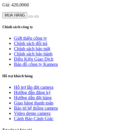
Giá: 420,000đ
MUA HÀNG
Chính sách công ty
Giới thiệu công ty
Chính sách đổi trả
Chính sách bảo mật
Chính sách bảo hành
Điều Kiện Giao Dịch
Bản đồ công ty Kamera
Hỗ trợ khách hàng
Hỗ trợ lắp đặt camera
Hướng đẫn đăng ký
Hướng dẫn đặt hàng
Giao hàng thanh toán
Bảo trì hệ thống camera
Video demo camera
Cảnh Báo Cảnh Giác
Tư vấn và báo giá