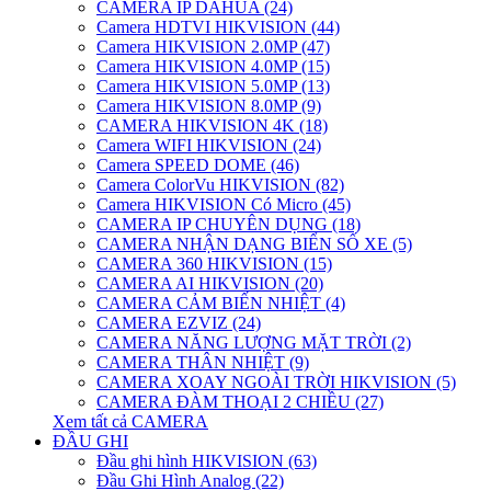
CAMERA IP DAHUA (24)
Camera HDTVI HIKVISION (44)
Camera HIKVISION 2.0MP (47)
Camera HIKVISION 4.0MP (15)
Camera HIKVISION 5.0MP (13)
Camera HIKVISION 8.0MP (9)
CAMERA HIKVISION 4K (18)
Camera WIFI HIKVISION (24)
Camera SPEED DOME (46)
Camera ColorVu HIKVISION (82)
Camera HIKVISION Có Micro (45)
CAMERA IP CHUYÊN DỤNG (18)
CAMERA NHẬN DẠNG BIỂN SỐ XE (5)
CAMERA 360 HIKVISION (15)
CAMERA AI HIKVISION (20)
CAMERA CẢM BIẾN NHIỆT (4)
CAMERA EZVIZ (24)
CAMERA NĂNG LƯỢNG MẶT TRỜI (2)
CAMERA THÂN NHIỆT (9)
CAMERA XOAY NGOÀI TRỜI HIKVISION (5)
CAMERA ĐÀM THOẠI 2 CHIỀU (27)
Xem tất cả CAMERA
ĐẦU GHI
Đầu ghi hình HIKVISION (63)
Đầu Ghi Hình Analog (22)