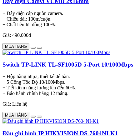
Dây điện Cadivi VCMD 2x16mm
+ Dây điện cấp nguồn camera.
+ Chiều dài: 100m/cuộn.
+ Chất liệu lõi đồng 100%.
Giá: 490,000đ
MUA HÀNG
Switch TP-LINK TL-SF1005D 5-Port 10/100Mbps
+ Hộp bằng nhựa, thiết kế để bàn.
+ 5 Cổng Tốc Độ 10/100Mbps.
+ Tiết kiệm năng lượng lên đến 60%.
+ Bảo hành chính hãng 12 tháng.
Giá: Liên hệ
MUA HÀNG
Đầu ghi hình IP HIKVISION DS-7604NI-K1