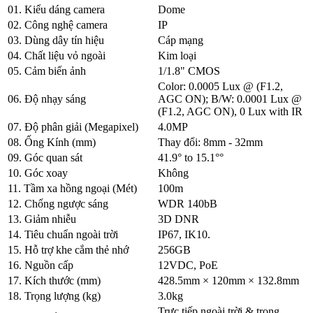
01. Kiểu dáng camera
Dome
02. Công nghệ camera
IP
03. Dùng dây tín hiệu
Cáp mạng
04. Chất liệu vỏ ngoài
Kim loại
05. Cảm biến ảnh
1/1.8" CMOS
Color: 0.0005 Lux @ (F1.2,
06. Độ nhạy sáng
AGC ON); B/W: 0.0001 Lux @
(F1.2, AGC ON), 0 Lux with IR
07. Độ phân giải (Megapixel)
4.0MP
08. Ống Kính (mm)
Thay đổi: 8mm - 32mm
09. Góc quan sát
41.9° to 15.1°°
10. Góc xoay
Không
11. Tầm xa hồng ngoại (Mét)
100m
12. Chống ngược sáng
WDR 140bB
13. Giảm nhiễu
3D DNR
14. Tiêu chuẩn ngoài trời
IP67, IK10.
15. Hỗ trợ khe cắm thẻ nhớ
256GB
16. Nguồn cấp
12VDC, PoE
17. Kích thước (mm)
428.5mm × 120mm × 132.8mm
18. Trọng lượng (kg)
3.0kg
Trực tiếp ngoài trời & trong