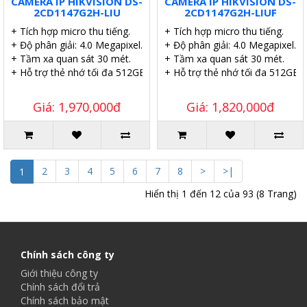
CAMERA IP HIKVISION DS-
CAMERA IP HIKVISION DS-
2CD1147G2H-LIU
2CD1147G2H-LIUF
+ Tích hợp micro thu tiếng.
+ Tích hợp micro thu tiếng.
+ Độ phân giải: 4.0 Megapixel.
+ Độ phân giải: 4.0 Megapixel.
+ Tầm xa quan sát 30 mét.
+ Tầm xa quan sát 30 mét.
+ Hỗ trợ thẻ nhớ tối đa 512GB.
+ Hỗ trợ thẻ nhớ tối đa 512GB.
Giá: 1,970,000đ
Giá: 1,820,000đ
2
3
4
5
6
7
8
>
>|
1
Hiển thị 1 đến 12 của 93 (8 Trang)
Chính sách công ty
Giới thiệu công ty
Chính sách đổi trả
Chính sách bảo mật