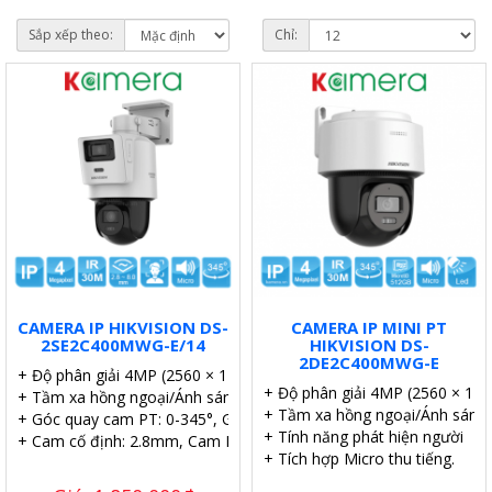
Sắp xếp theo:
Chỉ:
CAMERA IP HIKVISION DS-
CAMERA IP MINI PT
2SE2C400MWG-E/14
HIKVISION DS-
2DE2C400MWG-E
+ Độ phân giải 4MP (2560 × 1440)/25fps.
+ Độ phân giải 4MP (2560 × 144
+ Tầm xa hồng ngoại/Ánh sáng trắng 30m
+ Tầm xa hồng ngoại/Ánh sáng
+ Góc quay cam PT: 0-345°, Góc quét 0° to 80°
+ Tính năng phát hiện người
+ Cam cố định: 2.8mm, Cam PT 8mm. Zoom số 16x
+ Tích hợp Micro thu tiếng.