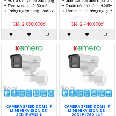
+ Hỗ trợ đèn và loa báo động.
+ Giám sát qua điện thoại di độ
+ Tầm xa quan sát 50 mét.
+ Chuẩn nén hình ảnh: H.265+
+ Chống ngược sáng 120dB WDR.
+ Tầm quan sát hồng ngoại: 50 
Giá: 2,050,000đ
Giá: 2,440,000đ
CAMERA SPEED DOME IP
CAMERA SPEED DOME IP
MINI HIKVISION DS-
MINI HIKVISION DS-
2CD1P47G2-L
2CD1P47G2-LUF