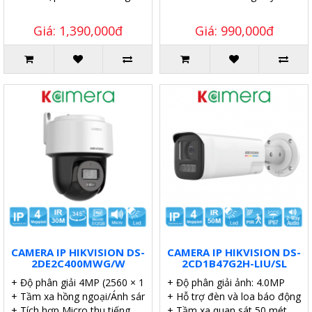
Giá: 1,390,000đ
Giá: 990,000đ
CAMERA IP HIKVISION DS-
CAMERA IP HIKVISION DS-
2DE2C400MWG/W
2CD1B47G2H-LIU/SL
+ Độ phân giải 4MP (2560 × 1440)/20fps.
+ Độ phân giải ảnh: 4.0MP
+ Tầm xa hồng ngoại/Ánh sáng trắng 30m
+ Hỗ trợ đèn và loa báo động.
+ Tích hợp Micro thu tiếng.
+ Tầm xa quan sát 50 mét.