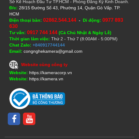
Sở Kế Hoạch Đầu Tư TP.HCM - Phòng Đăng Ký Kinh Doanh.
Đ/c:
28/15 Đường Số 43, Phường 14, Quận Gò Vấp. TP.
HCM
02862.544.144
0977 893
Điện thoại bàn:
-
Di động:
630
0917 744 144
Tư vấn:
(Cả Chủ Nhật & Ngày Lễ)
Thời gian làm việc:
Thứ 2 - Thứ 7 (8:00AM - 5:00PM)
Chat Zalo:
+840917744144
Email:
congnghekamera@gmail.com
Website cùng công ty
Website:
https://kameracorp.vn
Website:
https://kamera.vn