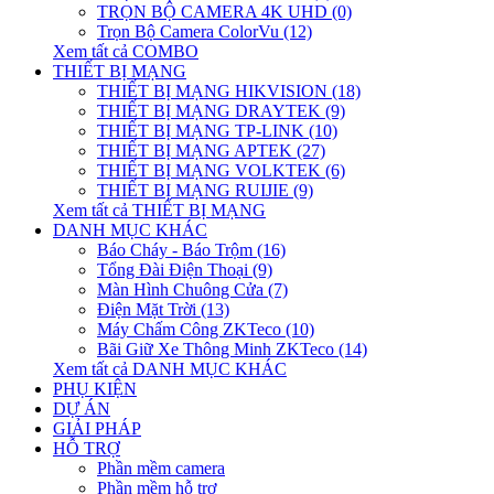
TRỌN BỘ CAMERA 4K UHD (0)
Trọn Bộ Camera ColorVu (12)
Xem tất cả COMBO
THIẾT BỊ MẠNG
THIẾT BỊ MẠNG HIKVISION (18)
THIẾT BỊ MẠNG DRAYTEK (9)
THIẾT BỊ MẠNG TP-LINK (10)
THIẾT BỊ MẠNG APTEK (27)
THIẾT BỊ MẠNG VOLKTEK (6)
THIẾT BỊ MẠNG RUIJIE (9)
Xem tất cả THIẾT BỊ MẠNG
DANH MỤC KHÁC
Báo Cháy - Báo Trộm (16)
Tổng Đài Điện Thoại (9)
Màn Hình Chuông Cửa (7)
Điện Mặt Trời (13)
Máy Chấm Công ZKTeco (10)
Bãi Giữ Xe Thông Minh ZKTeco (14)
Xem tất cả DANH MỤC KHÁC
PHỤ KIỆN
DỰ ÁN
GIẢI PHÁP
HỖ TRỢ
Phần mềm camera
Phần mềm hỗ trợ