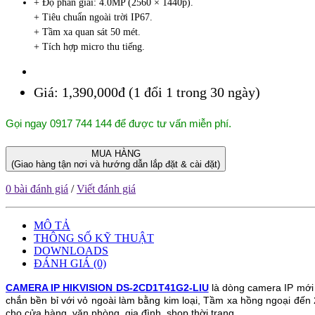
+ Độ phân giải: 4.0MP (2560 × 1440p).
+ Tiêu chuẩn ngoài trời IP67.
+ Tầm xa quan sát 50 mét.
+ Tích hợp micro thu tiếng.
Giá:
1,390,000đ (1 đổi 1 trong 30 ngày)
Gọi ngay 0917 744 144 để được tư vấn miễn phí.
MUA HÀNG
(Giao hàng tận nơi và hướng dẫn lắp đặt & cài đặt)
0 bài đánh giá
/
Viết đánh giá
MÔ TẢ
THÔNG SỐ KỸ THUẬT
DOWNLOADS
ĐÁNH GIÁ (0)
CAMERA IP HIKVISION
DS-2CD1T41G2-LIU
là dòng camera IP mới
chắn bền bỉ với vỏ ngoài làm bằng kim loại,
Tầm xa hồng ngoại
đến
cho cửa hàng, văn phòng, gia đình, shop thời trang,...