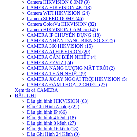
Camera HIKVISION 8.0MP (9)
CAMERA HIKVISION 4K (18)
Camera WIFI HIKVISION (24)
Camera SPEED DOME (46)
Camera ColorVu HIKVISION (82)
Camera HIKVISION Có Micro (45)
CAMERA IP CHUYÊN DỤNG (18)
CAMERA NHẬN DẠNG BIỂN SỐ XE (5)
CAMERA 360 HIKVISION (15)
CAMERA AI HIKVISION (20)
CAMERA CẢM BIẾN NHIỆT (4)
CAMERA EZVIZ (24)
CAMERA NĂNG LƯỢNG MẶT TRỜI (2)
CAMERA THÂN NHIỆT (9)
CAMERA XOAY NGOÀI TRỜI HIKVISION (5)
CAMERA ĐÀM THOẠI 2 CHIỀU (27)
Xem tất cả CAMERA
ĐẦU GHI
Đầu ghi hình HIKVISION (63)
Đầu Ghi Hình Analog (22)
Đầu ghi hình IP (66)
Đầu ghi hình 4 kênh (18)
Đầu ghi hình 8 kênh (27)
Đầu ghi hình 16 kênh (18)
Đầu Ghi Hình 24 Kênh (0)