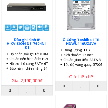
Đầu ghi hình IP
Ổ Cứng Toshiba 1TB
HIKVISION DS-7604NI-
HDWU110UZSVA
K1
+ Dung lượng: 1TB.
+ Độ phân giải ghi tới 8.0MP.
+ Kích thước: 3.5 inch.
+ Chuẩn nén hình ảnh: H.265.
+ Chuẩn giao tiếp: SATA 3.
+ Hỗ trợ 1 ổ cứng SATA 6TB.
+ Tốc độ vòng quay: 5700RPM
+ Bảo hành chính hãng 24 tháng.
Giá: Liên hệ
Giá: 2,190,000đ