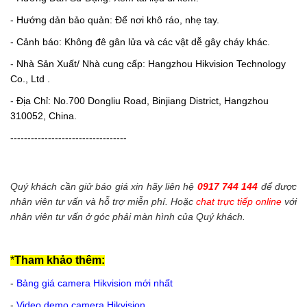
- Hướng dản bảo quản: Để nơi khô ráo, nhẹ tay.
- Cảnh báo: Không đê gân lửa và các vật dễ gây cháy khác.
- Nhà Sản Xuất/ Nhà cung cấp: Hangzhou Hikvision Technology
Co., Ltd .
- Địa Chỉ: No.700 Dongliu Road, Binjiang District, Hangzhou
310052, China.
----------------------------------
Quý khách cần giử báo giá xin hãy liên hệ
0917 744 144
để được
nhân viên tư vấn và hỗ trợ miễn phí. Hoặc
chat trực tiếp online
với
nhân viên tư vấn ở góc phải màn hình của Quý khách.
*
Tham khảo thêm:
-
Bảng giá camera Hikvision mới nhất
-
Video demo camera Hikvision