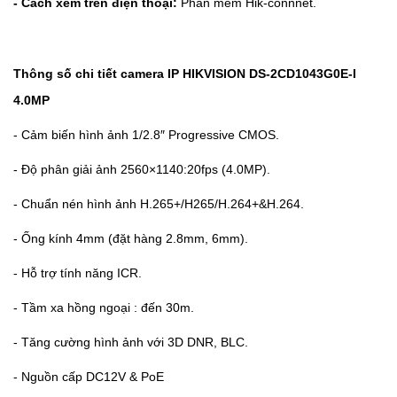
- Cách xem trên điện thoại:
Phần mềm Hik-connnet.
Thông số chi tiết camera IP HIKVISION DS-2CD1043G0E-I
4.0MP
- Cảm biến hình ảnh 1/2.8″ Progressive CMOS.
- Độ phân giải ảnh 2560×1140:20fps (4.0MP).
- Chuẩn nén hình ảnh H.265+/H265/H.264+&H.264.
- Ống kính 4mm (đặt hàng 2.8mm, 6mm).
- Hỗ trợ tính năng ICR.
- Tầm xa hồng ngoại : đến 30m.
- Tăng cường hình ảnh với 3D DNR, BLC.
- Nguồn cấp DC12V & PoE