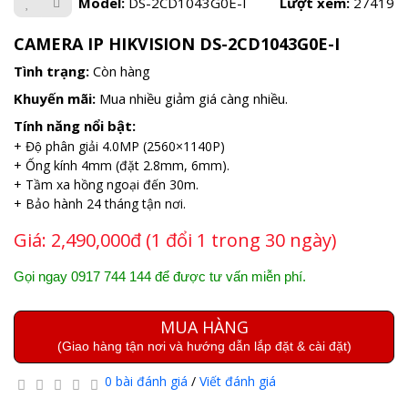
Model:
DS-2CD1043G0E-I
Lượt xem:
27419
CAMERA IP HIKVISION DS-2CD1043G0E-I
Tình trạng:
Còn hàng
Khuyến mãi:
Mua nhiều giảm giá càng nhiều.
Tính năng nổi bật:
+ Độ phân giải 4.0MP (2560×1140P)
+ Ống kính 4mm (đặt 2.8mm, 6mm).
+ Tầm xa hồng ngoại đến 30m.
+ Bảo hành 24 tháng tận nơi.
Giá:
2,490,000đ (1 đổi 1 trong 30 ngày)
Gọi ngay 0917 744 144 để được tư vấn miễn phí.
MUA HÀNG
(Giao hàng tận nơi và hướng dẫn lắp đặt & cài đặt)
0 bài đánh giá
/
Viết đánh giá