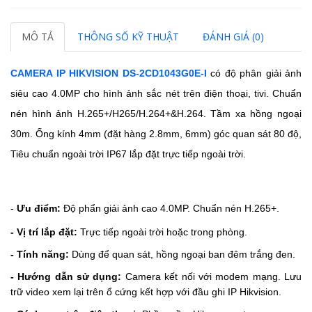
MÔ TẢ
THÔNG SỐ KỸ THUẬT
ĐÁNH GIÁ (0)
CAMERA IP HIKVISION DS-2CD1043G0E-I
có độ phân giải ảnh
siêu cao 4.0MP cho hình ảnh sắc nét trên điện thoại, tivi.
Chuẩn
nén hình ảnh H.265+/H265/H.264+&H.264. Tầm xa hồng ngoại
30m. Ống kính 4mm (đặt hàng 2.8mm, 6mm) góc quan sát 80 độ,
Tiêu chuẩn ngoài trời IP67 lắp đặt trực tiếp ngoài trời.
-
Ưu điểm:
Độ phẩn giải ảnh cao 4.0MP. Chuẩn nén H.265+.
- Vị trí lắp đặt:
Trực tiếp ngoài trời hoặc trong phòng.
- Tính năng:
Dùng để quan sát, hồng ngoại ban đêm trắng đen.
- Hướng dẫn sử dụng:
Camera kết nối với modem mạng. Lưu
trữ video xem lại trên ổ cứng kết hợp với đầu ghi IP Hikvision.