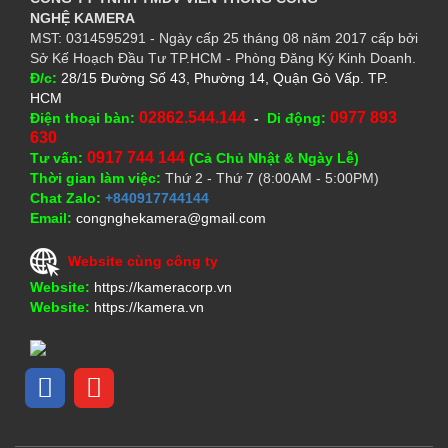
NGHỆ
KAMERA
MST: 0314595291 - Ngày cấp 25 tháng 08 năm 2017 cấp bởi
Sở Kế Hoạch Đầu Tư TP.HCM - Phòng Đăng Ký Kinh Doanh.
Đ/c:
28/15 Đường Số 43, Phường 14, Quận Gò Vấp. TP.
HCM
02862.544.144
0977 893
Điện thoại bàn:
-
Di động:
630
0917 744 144
Tư vấn:
(Cả Chủ Nhật & Ngày Lễ)
Thời gian làm việc:
Thứ 2 - Thứ 7 (8:00AM - 5:00PM)
Chat Zalo:
+840917744144
Email:
congnghekamera@gmail.com
Website cùng công ty
Website:
https://kameracorp.vn
Website:
https://kamera.vn