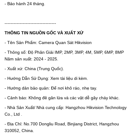
- Bảo hành 24 tháng.
----------------------------------
THÔNG TIN NGUỒN GỐC VÀ XUẤT XỨ
- Tên Sản Phẩm: Camera Quan Sát Hikvision
- Thông số: Độ Phân Giải IMP, 2MP, 3MP, 4M, 5MP, 6MP, 8MP
Năm sản xuất: 2024 - 2025.
- Xuất xứ: China (Trung Quốc).
- Hướng Dẫn Sử Dụng: Xem tài liệu di kèm.
- Hướng dản bảo quản: Để nơi khô ráo, nhẹ tay.
- Cảnh báo: Không đê gân lửa và các vật dễ gây cháy khác.
- Nhà Sản Xuất/ Nhà cung cấp: Hangzhou Hikvision Technology
Co., Ltd .
- Địa Chỉ: No.700 Dongliu Road, Binjiang District, Hangzhou
310052, China.