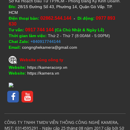
Sở Kế Hoạch Đầu Tư TP.HCM - Phòng Đăng Ký Kinh Doanh.
Đ/c:
28/15 Đường Số 43, Phường 14, Quận Gò Vấp. TP.
HCM
02862.544.144
0977 893
Điện thoại bàn:
-
Di động:
630
0917 744 144
Tư vấn:
(Cả Chủ Nhật & Ngày Lễ)
Thời gian làm việc:
Thứ 2 - Thứ 7 (8:00AM - 5:00PM)
Chat Zalo:
+840917744144
Email:
congnghekamera@gmail.com
Website cùng công ty
Website:
https://kameracorp.vn
Website:
https://kamera.vn
CÔNG TY TNHH TMDV VIỄN THÔNG CÔNG NGHỆ KAMERA,
MST: 0314595291 - Ngày cấp 25 tháng 08 năm 2017 cấp bởi Sở