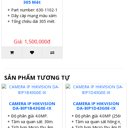
305 Mét
+ Part number: 630-1102-1
+ Dây cáp mạng màu xám.
+ Tổng chiều dài 305 mét.
Giá: 1,500,000đ
SẢN PHẨM TƯƠNG TỰ
CAMERA IP HIKVISION
CAMERA IP HIKVISION
DA-8IP1B43G0E-IX
DA-8IP1D43G0E-IX
+ Độ phân giải 4.0MP.
+ Độ phân giải 4.0MP (2560×1
+ Tầm xa quan sát: 30m.
+ Tầm xa quan sát hồng ngoại
+ Tích hợp Micro thu âm.
+ Tích hợp Micro thu âm thanh