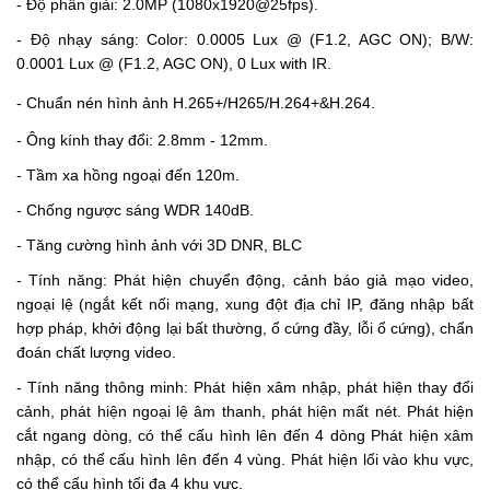
- Độ phân giải: 2.0MP (1080x1920@25fps
).
- Độ nhạy sáng: Color: 0.0005 Lux @ (F1.2, AGC ON); B/W:
0.0001 Lux @ (F1.2, AGC ON), 0 Lux with IR.
- Chuẩn nén hình ảnh H.265+/H265/H.264+&H.264.
- Ông kính thay đổi: 2.8mm - 12mm.
- Tầm xa hồng ngoại đến 120m.
- Chống ngược sáng WDR 140dB.
- Tăng cường hình ảnh với 3D DNR, BLC
- Tính năng: Phát hiện chuyển động, cảnh báo giả mạo video,
ngoại lệ (ngắt kết nối mạng, xung đột địa chỉ IP, đăng nhập bất
hợp pháp, khởi động lại bất thường, ổ cứng đầy, lỗi ổ cứng), chẩn
đoán chất lượng video.
- Tính năng thông minh:
Phát hiện xâm nhập, phát hiện thay đổi
cảnh, phát hiện ngoại lệ âm thanh, phát hiện mất nét. Phát hiện
cắt ngang dòng, có thể cấu hình lên đến 4 dòng Phát hiện xâm
nhập, có thể cấu hình lên đến 4 vùng. Phát hiện lối vào khu vực,
có thể cấu hình tối đa 4 khu vực.