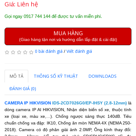
Giá:
Liên hệ
Gọi ngay 0917 744 144 để được tư vấn miễn phí.
MUA HÀNG
(Giao hàng tận nơi và hướng dẫn lắp đặt & cài đặt)
0 bài đánh giá
/
Viết đánh giá
MÔ TẢ
THÔNG SỐ KỸ THUẬT
DOWNLOADS
ĐÁNH GIÁ (0)
CAMERA IP HIKVISION
IDS-2CD7026G0/EP-IHSY (2.8-12mm)
là
dòng camera IP AI HIKVISION, N
hận diện biển số xe, thuộc tính
xe (loại xe, màu xe,…).
Chống ngược sáng thực 140dB.
Tiêu
chuẩn chống va đập: IK10,
Chống ăn mòn NEMA 4X (NEMA 250-
2018).
Camera có độ phân giải ảnh 2.0MP,
Ông kính thay đổi: