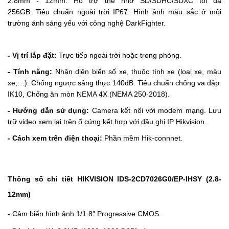
2.8mm - 12mm.
Hỗ trợ thẻ nhớ SD/SDHC/SDXC tối đa
256GB.
Tiêu chuẩn ngoài trời IP67.
Hình ảnh màu sắc ở môi
trường ánh sáng yếu với công nghệ DarkFighter.
- Vị trí lắp đặt:
Trực tiếp ngoài trời hoặc trong phòng.
- Tính năng:
N
hận diện biển số xe, thuộc tính xe (loại xe, màu
xe,…).
Chống ngược sáng thực 140dB.
Tiêu chuẩn chống va đập:
IK10,
Chống ăn mòn NEMA 4X (NEMA 250-2018).
- Hướng dẫn sử dụng:
Camera kết nối với modem mạng. Lưu
trữ video xem lại trên ổ cứng kết hợp với đầu ghi IP Hikvision.
- Cách xem trên điện thoại:
Phần mềm Hik-connnet.
Thông số chi tiết HIKVISION
IDS-2CD7026G0/EP-IHSY (2.8-
12mm)
- Cảm biến hình ảnh 1/1.8″ Progressive CMOS.