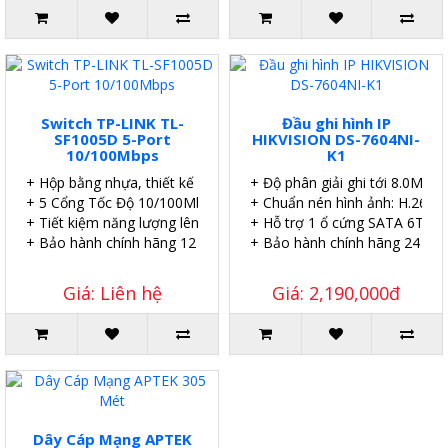
Switch TP-LINK TL-
Đầu ghi hình IP
SF1005D 5-Port
HIKVISION DS-7604NI-
10/100Mbps
K1
+ Hộp bằng nhựa, thiết kế để bàn.
+ Độ phân giải ghi tới 8.0MP.
+ 5 Cổng Tốc Độ 10/100Mbps.
+ Chuẩn nén hình ảnh: H.265.
+ Tiết kiệm năng lượng lên đến 60%.
+ Hỗ trợ 1 ổ cứng SATA 6TB.
+ Bảo hành chính hãng 12 tháng.
+ Bảo hành chính hãng 24 thá
Giá: Liên hệ
Giá: 2,190,000đ
Dây Cáp Mạng APTEK