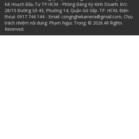
Kế Hoạch Đầu Tư TP.HCM - Phòng Đăng Ký Kinh Doanh. Đ/c:
28/15 Đường Số 43, Phường 14, Quận Gò Vấp. TP. HCM, Điện
thoại: 0917 744 144 - Email: congnghekamera@gmail.com, Chịu
trách nhiệm nội dung: Phạm Ngọc Trọng. © 2026 All Rights
Reserved.