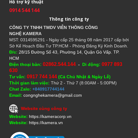
Hỗ trợ kỹ thuật
0914 544 144
Thông tin công ty
CÔNG TY TNHH TMDV VIỄN THÔNG CÔNG
NGHỆ
KAMERA
MST: 0314595291 - Ngày cấp 25 tháng 08 năm 2017 cấp bởi
Sở Kế Hoạch Đầu Tư TP.HCM - Phòng Đăng Ký Kinh Doanh.
Đ/c:
28/15 Đường Số 43, Phường 14, Quận Gò Vấp. TP.
HCM
02862.544.144
0977 893
Điện thoại bàn:
-
Di động:
630
0917 744 144
Tư vấn:
(Cả Chủ Nhật & Ngày Lễ)
Thời gian làm việc:
Thứ 2 - Thứ 7 (8:00AM - 5:00PM)
Chat Zalo:
+840917744144
Email:
congnghekamera@gmail.com
Website cùng công ty
Website:
https://kameracorp.vn
Website:
https://kamera.vn