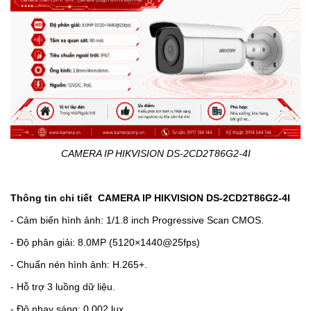
CAMERA IP HIKVISION DS-2CD2T86G2-4I
Thông tin chi tiết CAMERA IP HIKVISION
DS-2CD2T86G2-4I
- Cảm biến hình ảnh: 1/1.8 inch Progressive Scan CMOS.
- Độ phân giải: 8.0MP (5120×1440@25fps)
- Chuẩn nén hình ảnh: H.265+.
- Hỗ trợ 3 luồng dữ liệu.
- Độ nhạy sáng: 0.002 lux.