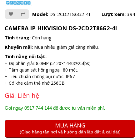
Model:
DS-2CD2T86G2-4I
Lượt xem:
394
CAMERA IP HIKVISION DS-2CD2T86G2-4I
Tình trạng:
Còn hàng
Khuyến mãi:
Mua nhiều giảm giá càng nhiều.
Tính năng nổi bật:
+ Độ phân giải: 8.0MP (5120×1440@25fps)
+ Tầm quan sát hồng ngoại: 80 mét.
+ Tiêu chuẩn chống bụi nước: IP67.
+ Có khe cắm thẻ nhớ 256GB.
Giá:
Liên hệ
Gọi ngay 0917 744 144 để được tư vấn miễn phí.
MUA HÀNG
(Giao hàng tận nơi và hướng dẫn lắp đặt & cài đặt)