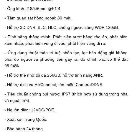
- Ống kính: 2.8/4/6mm @F1.4.
- Tầm quan sát hồng ngoại: 80 mét.
- Hỗ trợ 3D DNR, BLC, HLC, chống ngược sáng WDR 120dB.
- Tính năng thông minh: Phát hiện vượt hàng rào ảo, phát hiện
xâm nhập, phát hiện vùng đi vào, phát hiện vùng đi ra.
- Ứng dụng thuật toán trí tuệ nhân tạo, lọc báo động giả không
phải do người và phương tiện gây ra, độ chính xác có thể đạt
98.94%.
- Hỗ trợ thẻ nhớ tối đa 256GB, hỗ trợ tính năng ANR.
- Hỗ trợ dịch vụ HikConnect, tên miền CameraDDNS.
- Tiêu chuẩn chống bụi nước: IP67 (thích hợp sử dụng trong nhà
và ngoài trời).
- Nguồn điện: 12VDC/POE.
- Xuất xứ: Trung Quốc.
- Bảo hành 24 tháng.