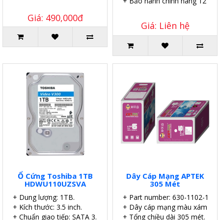
+ Bảo hành chính hãng 12 thá
Giá: 490,000đ
Giá: Liên hệ
Ổ Cứng Toshiba 1TB
Dây Cáp Mạng APTEK
HDWU110UZSVA
305 Mét
+ Dung lượng: 1TB.
+ Part number: 630-1102-1
+ Kích thước: 3.5 inch.
+ Dây cáp mạng màu xám.
+ Chuẩn giao tiếp: SATA 3.
+ Tổng chiều dài 305 mét.