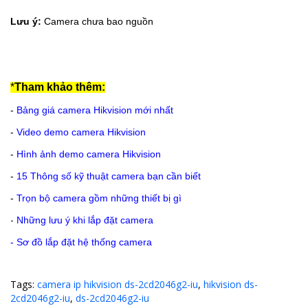
Lưu ý:
Camera chưa bao nguồn
*
Tham khảo thêm:
-
Bảng giá camera Hikvision mới nhất
-
Video demo camera Hikvision
-
Hình ảnh demo camera Hikvision
-
15 Thông số kỹ thuật camera bạn cần biết
-
Trọn bộ camera gồm những thiết bị gì
-
Những lưu ý khi lắp đặt camera
-
Sơ đồ lắp đặt hệ thống camera
Tags:
camera ip hikvision ds-2cd2046g2-iu
,
hikvision ds-
2cd2046g2-iu
,
ds-2cd2046g2-iu