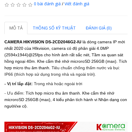
0 bài đánh giá
/
Viết đánh giá
MÔ TẢ
THÔNG SỐ KỸ THUẬT
ĐÁNH GIÁ (0)
CAMERA HIKVISION DS-2CD2046G2-IU
là dòng camera IP mới
nhất 2020 của HIkvision, camera có độ phân giải
4.0MP
(2594x1944)@25fps cho hình ảnh rất sắc nét
,
Tầm xa quan sát
hồng ngoại 40m.
Khe cắm thẻ nhớ microroSD 256GB (max).
Tích
hợp micro thu âm thanh.
Tiêu chuẩn chống thấm nước và bụi:
IP66 (thích hợp sử dụng trong nhà và ngoài trời).
- Vị trí lắp đặt:
Trong nhà hoặc ngoài trời
- Ưu điểm:
Tích hợp micro thu âm thanh.
Khe cắm thẻ nhớ
microroSD 256GB (max),
4 kiểu phân tích hành vi Nhận dạng con
người/xe cộ.