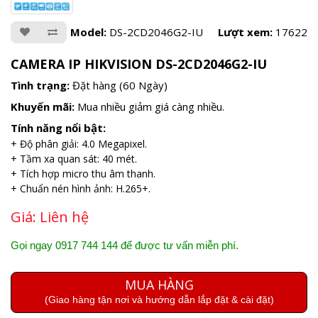
Model:
DS-2CD2046G2-IU
Lượt xem:
17622
CAMERA IP HIKVISION DS-2CD2046G2-IU
Tình trạng:
Đặt hàng (60 Ngày)
Khuyến mãi:
Mua nhiều giảm giá càng nhiều.
Tính năng nổi bật:
+ Độ phân giải: 4.0 Megapixel.
+ Tầm xa quan sát: 40 mét.
+ Tích hợp micro thu âm thanh.
+ Chuẩn nén hình ảnh: H.265+.
Giá:
Liên hệ
Gọi ngay 0917 744 144 để được tư vấn miễn phí.
MUA HÀNG
(Giao hàng tận nơi và hướng dẫn lắp đặt & cài đặt)