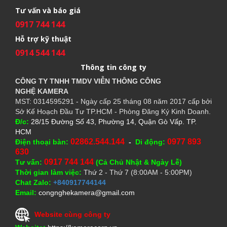
Tư vấn và báo giá
0917 744 144
Hỗ trợ kỹ thuật
0914 544 144
Thông tin công ty
CÔNG TY TNHH TMDV VIỄN THÔNG CÔNG
NGHỆ
KAMERA
MST: 0314595291 - Ngày cấp 25 tháng 08 năm 2017 cấp bởi
Sở Kế Hoạch Đầu Tư TP.HCM - Phòng Đăng Ký Kinh Doanh.
Đ/c:
28/15 Đường Số 43, Phường 14, Quận Gò Vấp. TP.
HCM
02862.544.144
0977 893
Điện thoại bàn:
-
Di động:
630
0917 744 144
Tư vấn:
(Cả Chủ Nhật & Ngày Lễ)
Thời gian làm việc:
Thứ 2 - Thứ 7 (8:00AM - 5:00PM)
Chat Zalo:
+840917744144
Email:
congnghekamera@gmail.com
Website cùng công ty