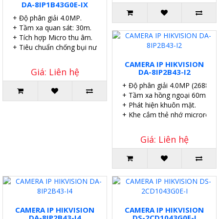
DA-8IP1B43G0E-IX
+ Độ phân giải 4.0MP.
+ Tầm xa quan sát: 30m.
+ Tích hợp Micro thu âm.
+ Tiêu chuẩn chống bụi nước IP67.
CAMERA IP HIKVISION
Giá: Liên hệ
DA-8IP2B43-I2
+ Độ phân giải 4.0MP (2688 ×
+ Tầm xa hồng ngoại 60m.
+ Phát hiện khuôn mặt.
+ Khe cắm thẻ nhớ microroSD
Giá: Liên hệ
CAMERA IP HIKVISION
CAMERA IP HIKVISION
DA-8IP2B43-I4
DS-2CD1043G0E-I