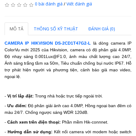
0 bài đánh giá
/
Viết đánh giá
MÔ TẢ
THÔNG SỐ KỸ THUẬT
ĐÁNH GIÁ (0)
CAMERA IP HIKVISION DS-2CD1T47G2-L
là dòng camera IP
ColorVu mới 2025 của Hikvision, camera có độ phân giải 4.0MP,
Độ nhạy sáng 0.001Lux@F1.0, ảnh màu chất lượng cao 24/7,
Ánh sáng trắng tầm xa 50m, Tiêu chuẩn chống bụi nước IP67.
Hỗ
trợ phát hiện người và phương tiện, cảnh báo giả mạo video,
ngoại lệ.
-
Vị trí lắp đặt:
Trong nhà hoặc trực tiếp ngoài trời.
-
Ưu điểm:
Độ phân giải ảnh cao 4.0MP, Hồng ngoại ban đêm có
màu 24/7.
Chống ngược sáng WDR 120dB.
-
Cách xem trên điện thoại:
Phần mềm Hik-connnet.
-
Hướng dẫn sử dụng:
Kết nối camera với modem hoặc switch