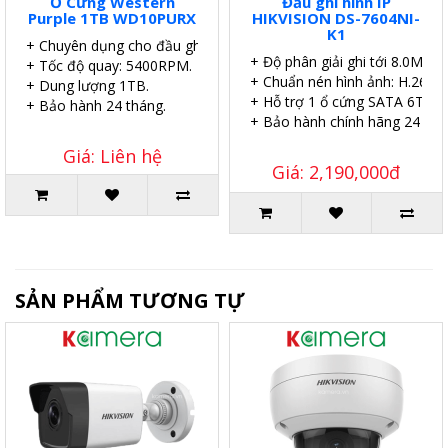
Ổ Cứng Western
Đầu ghi hình IP
Purple 1TB WD10PURX
HIKVISION DS-7604NI-
K1
+ Chuyên dụng cho đầu ghi.
+ Độ phân giải ghi tới 8.0MP.
+ Tốc độ quay: 5400RPM.
+ Chuẩn nén hình ảnh: H.265.
+ Dung lượng 1TB.
+ Hỗ trợ 1 ổ cứng SATA 6TB.
+ Bảo hành 24 tháng.
+ Bảo hành chính hãng 24 thá
Giá: Liên hệ
Giá: 2,190,000đ
SẢN PHẨM TƯƠNG TỰ