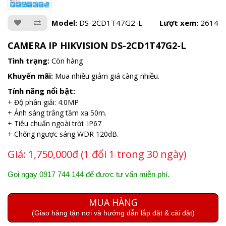
Model:
DS-2CD1T47G2-L
Lượt xem:
2614
CAMERA IP HIKVISION DS-2CD1T47G2-L
Tình trạng:
Còn hàng
Khuyến mãi:
Mua nhiều giảm giá càng nhiều.
Tính năng nổi bật:
+ Độ phân giải: 4.0MP
+ Ánh sáng trắng tầm xa 50m.
+ Tiêu chuẩn ngoài trời: IP67
+ Chống ngược sáng WDR 120dB.
Giá:
1,750,000đ (1 đổi 1 trong 30 ngày)
Gọi ngay 0917 744 144 để được tư vấn miễn phí.
MUA HÀNG
(Giao hàng tận nơi và hướng dẫn lắp đặt & cài đặt)