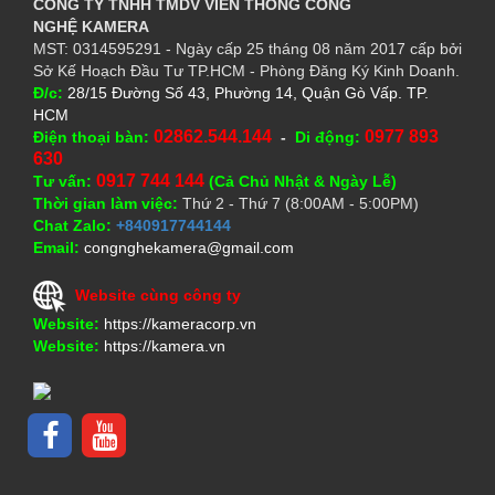
CÔNG TY TNHH TMDV VIỄN THÔNG CÔNG
NGHỆ
KAMERA
MST: 0314595291 - Ngày cấp 25 tháng 08 năm 2017 cấp bởi
Sở Kế Hoạch Đầu Tư TP.HCM - Phòng Đăng Ký Kinh Doanh.
Đ/c:
28/15 Đường Số 43, Phường 14, Quận Gò Vấp. TP.
HCM
02862.544.144
0977 893
Điện thoại bàn:
-
Di động:
630
0917 744 144
Tư vấn:
(Cả Chủ Nhật & Ngày Lễ)
Thời gian làm việc:
Thứ 2 - Thứ 7 (8:00AM - 5:00PM)
Chat Zalo:
+840917744144
Email:
congnghekamera@gmail.com
Website cùng công ty
Website:
https://kameracorp.vn
Website:
https://kamera.vn