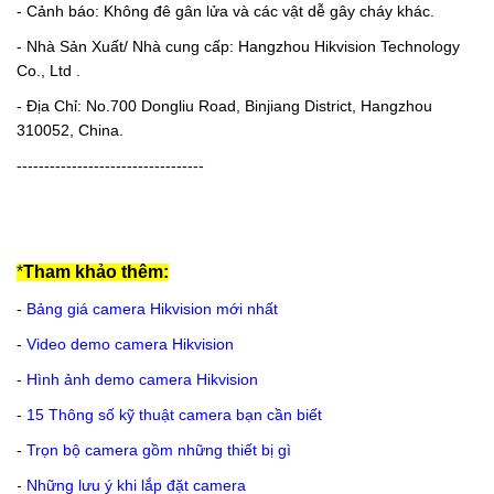
- Cảnh báo: Không đê gân lửa và các vật dễ gây cháy khác.
- Nhà Sản Xuất/ Nhà cung cấp: Hangzhou Hikvision Technology
Co., Ltd .
- Địa Chỉ: No.700 Dongliu Road, Binjiang District, Hangzhou
310052, China.
----------------------------------
*
Tham khảo thêm:
-
Bảng giá camera Hikvision mới nhất
-
Video demo camera Hikvision
-
Hình ảnh demo camera Hikvision
-
15 Thông số kỹ thuật camera bạn cần biết
-
Trọn bộ camera gồm những thiết bị gì
-
Những lưu ý khi lắp đặt camera