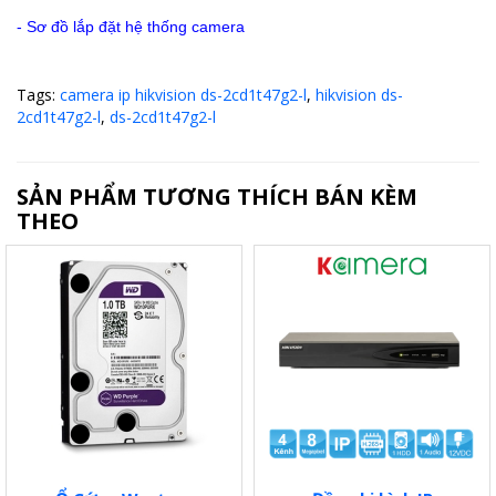
-
Sơ đồ lắp đặt hệ thống camera
Tags:
camera ip hikvision ds-2cd1t47g2-l
,
hikvision ds-
2cd1t47g2-l
,
ds-2cd1t47g2-l
SẢN PHẨM TƯƠNG THÍCH BÁN KÈM
THEO