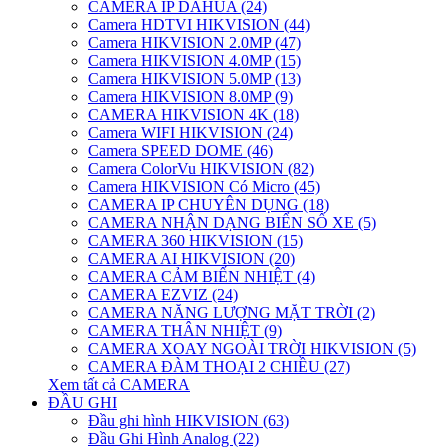
CAMERA IP DAHUA (24)
Camera HDTVI HIKVISION (44)
Camera HIKVISION 2.0MP (47)
Camera HIKVISION 4.0MP (15)
Camera HIKVISION 5.0MP (13)
Camera HIKVISION 8.0MP (9)
CAMERA HIKVISION 4K (18)
Camera WIFI HIKVISION (24)
Camera SPEED DOME (46)
Camera ColorVu HIKVISION (82)
Camera HIKVISION Có Micro (45)
CAMERA IP CHUYÊN DỤNG (18)
CAMERA NHẬN DẠNG BIỂN SỐ XE (5)
CAMERA 360 HIKVISION (15)
CAMERA AI HIKVISION (20)
CAMERA CẢM BIẾN NHIỆT (4)
CAMERA EZVIZ (24)
CAMERA NĂNG LƯỢNG MẶT TRỜI (2)
CAMERA THÂN NHIỆT (9)
CAMERA XOAY NGOÀI TRỜI HIKVISION (5)
CAMERA ĐÀM THOẠI 2 CHIỀU (27)
Xem tất cả CAMERA
ĐẦU GHI
Đầu ghi hình HIKVISION (63)
Đầu Ghi Hình Analog (22)