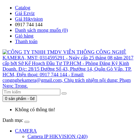
Catalog
Giá Ezviz
Giá Hikvision
0917 744 144
Danh sách mong muốn (0)
Giỏ hàng
Thanh toán
0 sản phẩm - 0đ
Không có thông tin!
Danh mục
CAMERA
Camera IP HIKVISION (240)