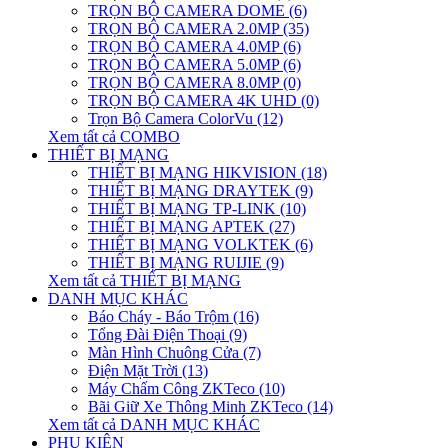
TRỌN BỘ CAMERA DOME (6)
TRỌN BỘ CAMERA 2.0MP (35)
TRỌN BỘ CAMERA 4.0MP (6)
TRỌN BỘ CAMERA 5.0MP (6)
TRỌN BỘ CAMERA 8.0MP (0)
TRỌN BỘ CAMERA 4K UHD (0)
Trọn Bộ Camera ColorVu (12)
Xem tất cả COMBO
THIẾT BỊ MẠNG
THIẾT BỊ MẠNG HIKVISION (18)
THIẾT BỊ MẠNG DRAYTEK (9)
THIẾT BỊ MẠNG TP-LINK (10)
THIẾT BỊ MẠNG APTEK (27)
THIẾT BỊ MẠNG VOLKTEK (6)
THIẾT BỊ MẠNG RUIJIE (9)
Xem tất cả THIẾT BỊ MẠNG
DANH MỤC KHÁC
Báo Cháy - Báo Trộm (16)
Tổng Đài Điện Thoại (9)
Màn Hình Chuông Cửa (7)
Điện Mặt Trời (13)
Máy Chấm Công ZKTeco (10)
Bãi Giữ Xe Thông Minh ZKTeco (14)
Xem tất cả DANH MỤC KHÁC
PHỤ KIỆN