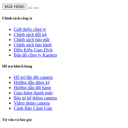
MUA HÀNG
Chính sách công ty
Giới thiệu công ty
Chính sách đổi trả
Chính sách bảo mật
Chính sách bảo hành
Điều Kiện Giao Dịch
Bản đồ công ty Kamera
Hỗ trợ khách hàng
Hỗ trợ lắp đặt camera
Hướng đẫn đăng ký
Hướng dẫn đặt hàng
Giao hàng thanh toán
Bảo trì hệ thống camera
Video demo camera
Cảnh Báo Cảnh Giác
Tư vấn và báo giá