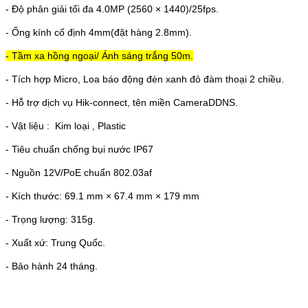
- Độ phân giải tối đa 4.0MP (2560 × 1440)/25fps.
-
Ống kính cố định 4mm(đặt hàng 2.8mm).
- Tầm xa hồng ngoại/ Ánh sáng trắng 50m.
-
Tích hợp Micro, Loa báo động đèn xanh đỏ đàm thoại 2 chiều.
- Hỗ trợ dịch vụ Hik-connect, tên miền CameraDDNS.
- Vật liệu :
Kim loại , Plastic
- Tiêu chuẩn chống bụi nước IP67
- Nguồn 12V/PoE chuẩn 802.03af
- Kích thước: 69.1 mm × 67.4 mm × 179 mm
- Trọng lượng: 315g.
- Xuất xứ: Trung Quốc.
- Bảo hành 24 tháng.