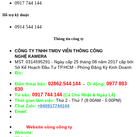
0917 744 144
Hỗ trợ kỹ thuật
0914 544 144
Thông tin công ty
CÔNG TY TNHH TMDV VIỄN THÔNG CÔNG
NGHỆ
KAMERA
MST: 0314595291 - Ngày cấp 25 tháng 08 năm 2017 cấp bởi
Sở Kế Hoạch Đầu Tư TP.HCM - Phòng Đăng Ký Kinh Doanh.
Đ/c:
28/15 Đường Số 43, Phường 14, Quận Gò Vấp. TP.
HCM
02862.544.144
0977 893
Điện thoại bàn:
-
Di động:
630
0917 744 144
Tư vấn:
(Cả Chủ Nhật & Ngày Lễ)
Thời gian làm việc:
Thứ 2 - Thứ 7 (8:00AM - 5:00PM)
Chat Zalo:
+840917744144
Email:
congnghekamera@gmail.com
Website cùng công ty
Website:
https://kameracorp.vn