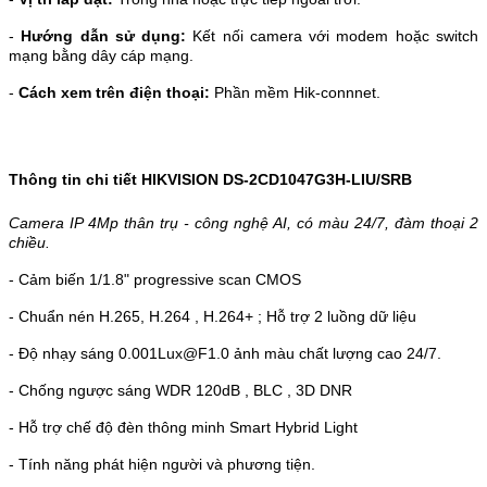
-
Hướng dẫn sử dụng:
Kết nối camera với modem hoặc switch
mạng bằng dây cáp mạng.
-
Cách xem trên điện thoại:
Phần mềm Hik-connnet.
Thông tin chi tiết HIKVISION DS-2CD1047G3H-LIU/SRB
Camera IP 4Mp thân trụ - công nghệ AI, có màu 24/7, đàm thoại 2
chiều.
- Cảm biến 1/1.8" progressive scan CMOS
- Chuẩn nén H.265, H.264 , H.264+ ; Hỗ trợ 2 luồng dữ liệu
-
Độ nhạy sáng 0.001Lux@F1.0 ảnh màu chất lượng cao 24/7.
- Chống ngược sáng WDR 120dB , BLC , 3D DNR
- Hỗ trợ chế độ đèn thông minh Smart Hybrid Light
- Tính năng phát hiện người và phương tiện.