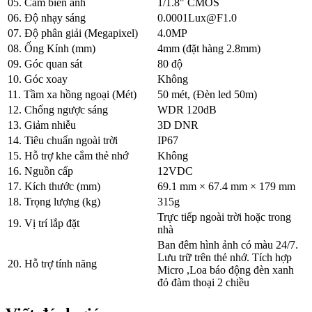
05. Cảm biến ảnh
1/1.8" CMOS
06. Độ nhạy sáng
0.0001Lux@F1.0
07. Độ phân giải (Megapixel)
4.0MP
08. Ống Kính (mm)
4mm (đặt hàng 2.8mm)
09. Góc quan sát
80 độ
10. Góc xoay
Không
11. Tầm xa hồng ngoại (Mét)
50 mét, (Đèn led 50m)
12. Chống ngược sáng
WDR 120dB
13. Giảm nhiễu
3D DNR
14. Tiêu chuẩn ngoài trời
IP67
15. Hỗ trợ khe cắm thẻ nhớ
Không
16. Nguồn cấp
12VDC
17. Kích thước (mm)
69.1 mm × 67.4 mm × 179 mm
18. Trọng lượng (kg)
315g
Trực tiếp ngoài trời hoặc trong
19. Vị trí lắp đặt
nhà
Ban đêm hình ảnh có màu 24/7.
Lưu trữ trên thẻ nhớ. Tích hợp
20. Hỗ trợ tính năng
Micro ,Loa báo động đèn xanh
đỏ đàm thoại 2 chiều