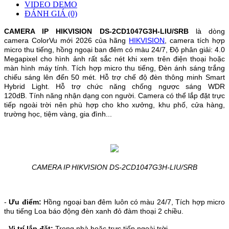
VIDEO DEMO
ĐÁNH GIÁ (0)
CAMERA IP HIKVISION
DS-2CD1047G3H-LIU/SRB
là dòng
camera ColorVu mới 2026 của hãng
HIKVISION
, camera tích hợp
micro thu tiếng, hồng ngoại ban đêm có màu 24/7, Độ phân giải: 4.0
Megapixel cho hình ảnh rất sắc nét khi xem trên điện thoại hoặc
màn hình máy tính. Tích hợp micro thu tiếng, Đèn ánh sáng trắng
chiếu sáng lên đến 50 mét.
Hỗ trợ chế độ đèn thông minh Smart
Hybrid Light.
Hỗ trợ chức năng chống ngược sáng WDR
120dB.
Tính năng nhận dạng con người.
Camera
có thể lắp đặt trực
tiếp ngoài trời nên phù hợp cho kho xưởng, khu phố, cửa hàng,
trường học, tiệm vàng, gia đình...
CAMERA IP HIKVISION DS-2CD1047G3H-LIU/SRB
-
Ưu điểm:
Hồng ngoại ban đêm luôn có màu 24/7,
T
ích hợp micro
thu tiếng
Loa báo động đèn xanh đỏ đàm thoại 2 chiều.
-
Vị trí lắp đặt:
Trong nhà hoặc trực tiếp ngoài trời.