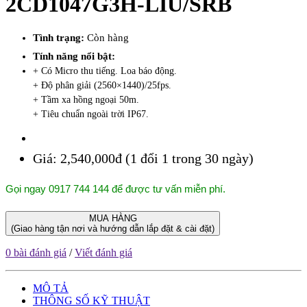
2CD1047G3H-LIU/SRB
Tình trạng:
Còn hàng
Tính năng nổi bật:
+ Có Micro thu tiếng. Loa báo động.
+ Độ phân giải (2560×1440)/25fps.
+ Tầm xa hồng ngoại 50m.
+ Tiêu chuẩn ngoài trời IP67.
Giá:
2,540,000đ (1 đổi 1 trong 30 ngày)
Gọi ngay 0917 744 144 để được tư vấn miễn phí.
MUA HÀNG
(Giao hàng tận nơi và hướng dẫn lắp đặt & cài đặt)
0 bài đánh giá
/
Viết đánh giá
MÔ TẢ
THÔNG SỐ KỸ THUẬT