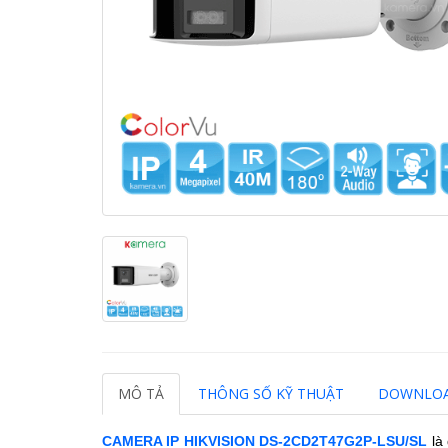
MÔ TẢ
THÔNG SỐ KỸ THUẬT
DOWNLO
CAMERA IP HIKVISION
DS-2CD2T47G2P-LSU/SL
là 