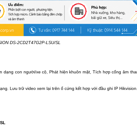
SION DS-2CD2T47G2P-LSU/SL
n dạng con người/xe cộ, Phát hiện khuôn mặt,
Tích hợp cổng âm than
. Lưu trữ video xem lại trên ổ cứng kết hợp với đầu ghi IP Hikvision
/SL