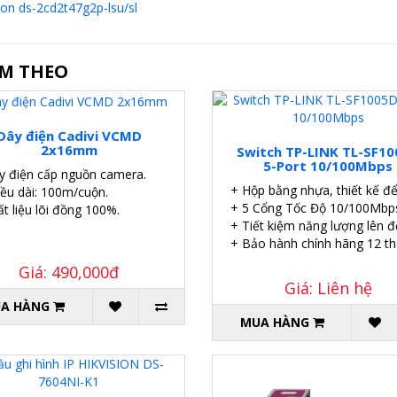
sion ds-2cd2t47g2p-lsu/sl
ÈM THEO
Dây điện Cadivi VCMD
2x16mm
Switch TP-LINK TL-SF1
5-Port 10/100Mbps
y điện cấp nguồn camera.
+ Hộp bằng nhựa, thiết kế để
iều dài: 100m/cuộn.
+ 5 Cổng Tốc Độ 10/100Mbp
t liệu lõi đồng 100%.
+ Tiết kiệm năng lượng lên 
+ Bảo hành chính hãng 12 th
Giá: 490,000đ
Giá: Liên hệ
A HÀNG
MUA HÀNG