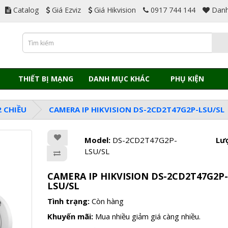
Catalog
Giá Ezviz
Giá Hikvision
0917 744 144
Danh
THIẾT BỊ MẠNG
DANH MỤC KHÁC
PHỤ KIỆN
 CHIỀU
CAMERA IP HIKVISION DS-2CD2T47G2P-LSU/SL
Model:
DS-2CD2T47G2P-
Lư
LSU/SL
CAMERA IP HIKVISION DS-2CD2T47G2P-
LSU/SL
Tình trạng:
Còn hàng
Khuyến mãi:
Mua nhiều giảm giá càng nhiều.