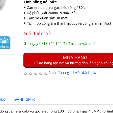
Tính năng nổi bật:
+ Camera colorvu góc siêu rộng 180°.
+ Độ phân giải 2688×1520@25fps.
+ Tầm xa quan sát: 30 mét.
+ Tích hợp cổng âm thanh in/out và cổng alarm in/out.
Giá:
Liên hệ
Gọi ngay 0917 744 144 để được tư vấn miễn phí.
MUA HÀNG
(Giao hàng tận nơi và hướng dẫn lắp đặt & cài đặ
0 bài đánh giá
/
Viết đánh giá
ADS
ĐÁNH GIÁ (0)
dòng camera colorvu góc siêu rộng 180°, độ phân giải 4.0MP cho hình