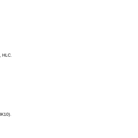
, HLC.
IK10).