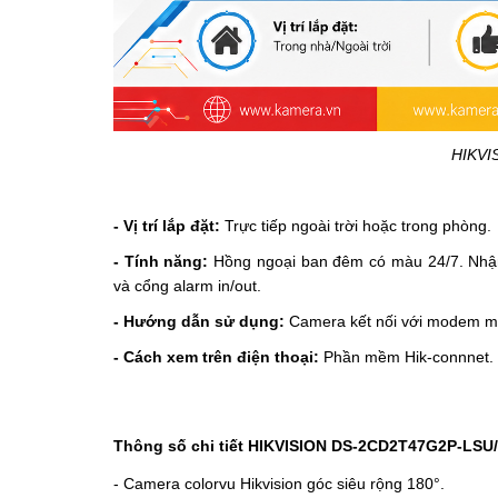
HIKVI
- Vị trí lắp đặt:
Trực tiếp ngoài trời hoặc trong phòng.
- Tính năng:
Hồng ngoại ban đêm có màu 24/7.
Nhậ
và cổng alarm in/out.
- Hướng dẫn sử dụng:
Camera kết nối với modem mạng
- Cách xem trên điện thoại:
Phần mềm Hik-connnet.
Thông số chi tiết HIKVISION
DS-2CD2T47G2P-LSU
-
Camera colorvu Hikvision
góc siêu rộng 180°.