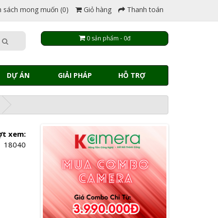
 sách mong muốn (0)
Giỏ hàng
Thanh toán
0 sản phẩm - 0đ
DỰ ÁN
GIẢI PHÁP
HỖ TRỢ
ợt xem:
18040