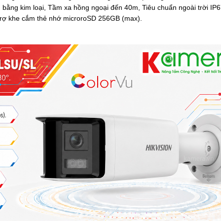
m bằng kim loại,
Tầm xa hồng ngoại
đến 40m
,
Tiêu chuẩn ngoài trời IP
rợ k
he cắm thẻ nhớ microroSD 256GB (max).