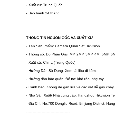
- Xuất xứ: Trung Quốc.
- Bảo hành 24 tháng.
----------------------------------
THÔNG TIN NGUỒN GỐC VÀ XUẤT XỨ
- Tên Sản Phẩm: Camera Quan Sát Hikvision
- Thông số: Độ Phân Giải IMP, 2MP, 3MP, 4M, 5MP, 6
- Xuất xứ: China (Trung Quốc).
- Hướng Dẫn Sử Dụng: Xem tài liệu di kèm.
- Hướng dản bảo quản: Để nơi khô ráo, nhẹ tay.
- Cảnh báo: Không đê gân lửa và các vật dễ gây cháy 
- Nhà Sản Xuất/ Nhà cung cấp: Hangzhou Hikvision Tec
- Địa Chỉ: No.700 Dongliu Road, Binjiang District, Ha
----------------------------------