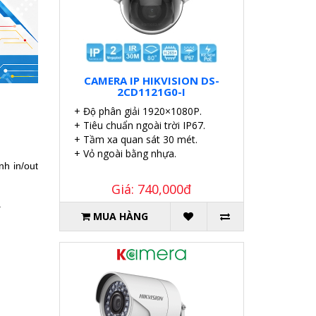
CAMERA IP HIKVISION DS-
2CD1121G0-I
+ Độ phân giải 1920×1080P.
+ Tiêu chuẩn ngoài trời IP67.
+ Tầm xa quan sát 30 mét.
+ Vỏ ngoài bằng nhựa.
h in/out
Giá: 740,000đ
.
MUA HÀNG