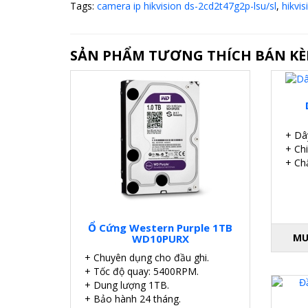
Tags:
camera ip hikvision ds-2cd2t47g2p-lsu/sl
,
hikvi
SẢN PHẨM TƯƠNG THÍCH BÁN K
+ Dâ
+ Ch
+ Chấ
Ổ Cứng Western Purple 1TB
MU
WD10PURX
+ Chuyên dụng cho đầu ghi.
+ Tốc độ quay: 5400RPM.
+ Dung lượng 1TB.
+ Bảo hành 24 tháng.