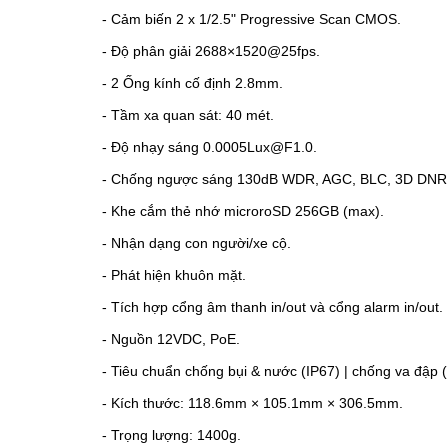
-
Cảm biến 2 x 1/2.5" Progressive Scan CMOS.
-
Độ phân giải 2688×1520@25fps.
-
2 Ống kính cố định 2.8mm.
- Tầm xa quan sát: 40 mét.
-
Độ nhạy sáng 0.0005Lux@F1.0.
-
Chống ngược sáng
130dB WDR, AGC, BLC, 3D DNR
-
Khe cắm thẻ nhớ microroSD 256GB (max).
-
Nhận dạng con người/xe cộ.
-
Phát hiện khuôn mặt.
-
Tích hợp cổng âm thanh in/out và cổng alarm in/out.
-
Nguồn 12VDC, PoE.
- Tiêu chuẩn chống bụi & nước (IP67) | chống va đập (
- Kích thước: 118.6mm × 105.1mm × 306.5mm.
- Trọng lượng: 1400g.