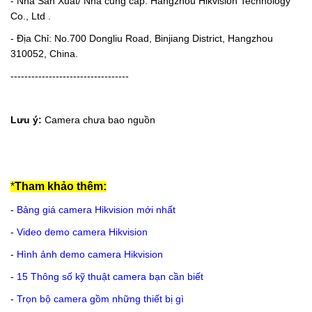
- Nhà Sản Xuất/ Nhà cung cấp: Hangzhou Hikvision Technology
Co., Ltd .
- Địa Chỉ: No.700 Dongliu Road, Binjiang District, Hangzhou
310052, China.
----------------------------------
Lưu ý:
Camera chưa bao nguồn
*
Tham khảo thêm:
-
Bảng giá camera Hikvision mới nhất
-
Video demo camera Hikvision
-
Hình ảnh demo camera Hikvision
-
15 Thông số kỹ thuật camera bạn cần biết
-
Trọn bộ camera gồm những thiết bị gì