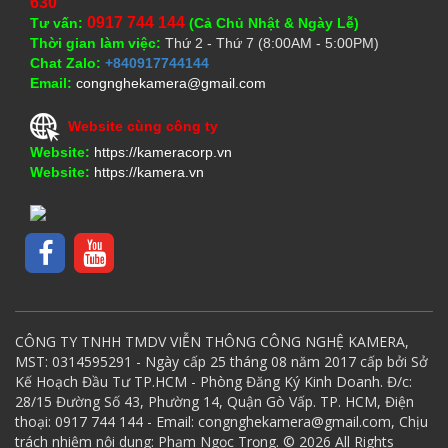
630
0917 744 144
Tư vấn:
(Cả Chủ Nhật & Ngày Lễ)
Thời gian làm việc:
Thứ 2 - Thứ 7 (8:00AM - 5:00PM)
Chat Zalo:
+840917744144
Email:
congnghekamera@gmail.com
Website cùng công ty
Website:
https://kameracorp.vn
Website:
https://kamera.vn
CÔNG TY TNHH TMDV VIỄN THÔNG CÔNG NGHỆ KAMERA,
MST: 0314595291 - Ngày cấp 25 tháng 08 năm 2017 cấp bởi Sở
Kế Hoạch Đầu Tư TP.HCM - Phòng Đăng Ký Kinh Doanh. Đ/c:
28/15 Đường Số 43, Phường 14, Quận Gò Vấp. TP. HCM, Điện
thoại: 0917 744 144 - Email: congnghekamera@gmail.com, Chịu
trách nhiệm nội dung: Phạm Ngọc Trọng. © 2026 All Rights