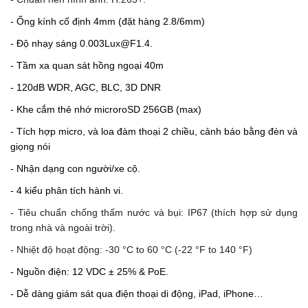
- Ống kính cố định 4mm (đặt hàng 2.8/6mm)
- Độ nhạy sáng 0.003Lux@F1.4.
- Tầm xa quan sát hồng ngoại 40m
- 120dB WDR, AGC, BLC, 3D DNR
- Khe cắm thẻ nhớ microroSD 256GB (max)
- Tích hợp micro, và loa đàm thoại 2 chiều, cảnh báo bằng đèn và
giọng nói
- Nhận dạng con người/xe cộ.
- 4 kiểu phân tích hành vi.
- Tiêu chuẩn chống thấm nước và bụi: IP67 (thích hợp sử dụng
trong nhà và ngoài trời).
- Nhiệt độ hoạt động:
-30 °C to 60 °C (-22 °F to 140 °F)
- Nguồn điện: 12 VDC ± 25% & PoE.
- Dễ dàng giám sát qua điện thoại di động, iPad, iPhone…