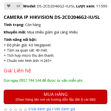
Model:
DS-2CD2046G2-IU/SL
Lượt xem:
11595
CAMERA IP HIKVISION DS-2CD2046G2-IU/SL
Tình trạng:
Còn hàng
Khuyến mãi:
Mua nhiều giảm giá càng nhiều.
Tính năng nổi bật:
+ Độ phân giải: 4.0 Megapixel.
+ Tầm xa quan sát: 40 mét.
+ Tích hợp micro thu âm thanh.
+ Chuẩn nén hình ảnh: H.265+.
Giá:
Liên hệ
Gọi ngay 0917 744 144 để được tư vấn miễn phí.
MUA HÀNG
(Giao hàng tận nơi và hướng dẫn lắp đặt & cài đặt)
0 bài đánh giá
/
Viết đánh giá