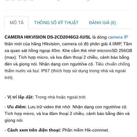
MÔ TẢ
THÔNG SỐ KỸ THUẬT
ĐÁNH GIÁ (0)
CAMERA HIKVISION
DS-2CD2046G2-IU/SL
là dòng
camera IP
thân mới của hãng HIkvision, camera có độ phân giải 4.0MP,
Tầm
xa quan sát hồng ngoại 40m.
Khe cắm thẻ nhớ microroSD 256GB
(max).
Tích hợp micro, và loa đàm thoại 2 chiều, cảnh báo bằng
đèn và giọng nói
.
Nhận dạng con người/xe cộ.
Tiêu chuẩn chống
thấm nước và bụi: IP67 (thích hợp sử dụng trong nhà và ngoài
trời).
-
Vị trí lắp đặt:
Trong nhà hoặc ngoài trời.
-
Ưu điểm:
Lưu trữ video thẻ nhớ.
Nhận dạng con người/xe cộ.
Tích hợp micro, và loa đàm thoại 2 chiều, cảnh báo bằng đèn và
giọng nói.
-
Cách xem trên điện thoại:
Phần mềm Hik-connnet.