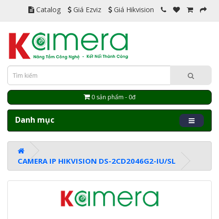
Catalog
Giá Ezviz
Giá Hikvision
0 sản phẩm - 0đ
Danh mục
CAMERA IP HIKVISION DS-2CD2046G2-IU/SL