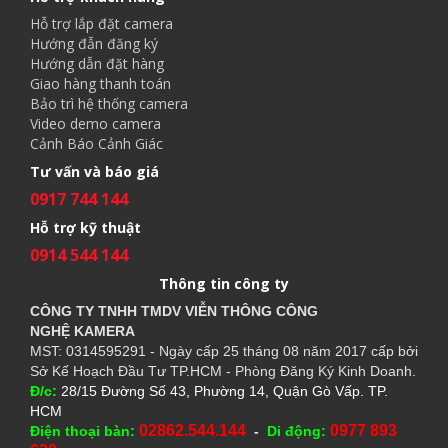
Hỗ trợ lắp đặt camera
Hướng đẫn đăng ký
Hướng dẫn đặt hàng
Giao hàng thanh toán
Bảo trì hệ thống camera
Video demo camera
Cảnh Báo Cảnh Giác
Tư vấn và báo giá
0917 744 144
Hỗ trợ kỹ thuật
0914 544 144
Thông tin công ty
CÔNG TY TNHH TMDV VIỄN THÔNG CÔNG
NGHỆ
KAMERA
MST: 0314595291 - Ngày cấp 25 tháng 08 năm 2017 cấp bởi
Sở Kế Hoạch Đầu Tư TP.HCM - Phòng Đăng Ký Kinh Doanh.
Đ/c:
28/15 Đường Số 43, Phường 14, Quận Gò Vấp. TP.
HCM
02862.544.144
0977 893
Điện thoại bàn:
-
Di động: