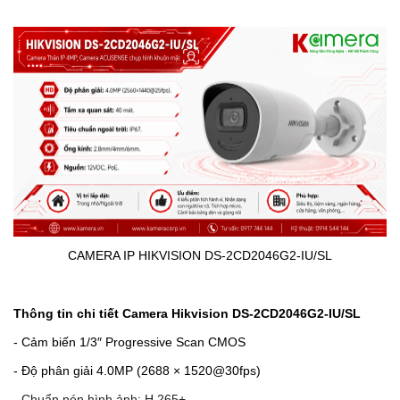
CAMERA IP HIKVISION DS-2CD2046G2-IU/SL
Thông tin chi tiết Camera Hikvision
DS-2CD2046G2-IU/SL
- Cảm biến 1/3″ Progressive Scan CMOS
- Độ phân giải 4.0MP (2688 × 1520@30fps)
- Chuẩn nén hình ảnh: H.265+.