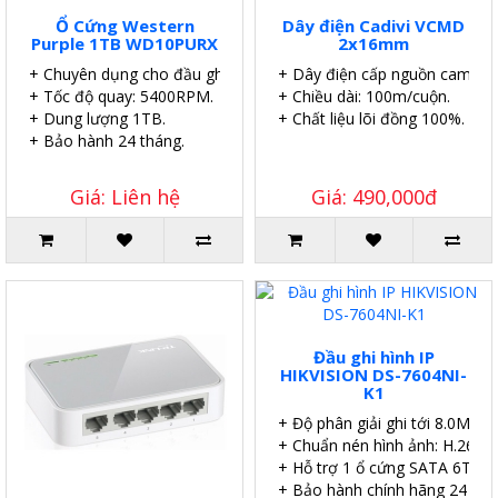
Ổ Cứng Western
Dây điện Cadivi VCMD
Purple 1TB WD10PURX
2x16mm
+ Chuyên dụng cho đầu ghi.
+ Dây điện cấp nguồn camera.
+ Tốc độ quay: 5400RPM.
+ Chiều dài: 100m/cuộn.
+ Dung lượng 1TB.
+ Chất liệu lõi đồng 100%.
+ Bảo hành 24 tháng.
Giá: Liên hệ
Giá: 490,000đ
Đầu ghi hình IP
HIKVISION DS-7604NI-
K1
+ Độ phân giải ghi tới 8.0MP.
+ Chuẩn nén hình ảnh: H.265.
+ Hỗ trợ 1 ổ cứng SATA 6TB.
+ Bảo hành chính hãng 24 thá