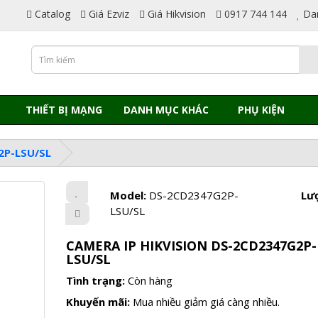
Catalog
Giá Ezviz
Giá Hikvision
0917 744 144
Da
THIẾT BỊ MẠNG
DANH MỤC KHÁC
PHỤ KIỆN
2P-LSU/SL
Model:
DS-2CD2347G2P-
Lư
LSU/SL
CAMERA IP HIKVISION DS-2CD2347G2P-
LSU/SL
Tình trạng:
Còn hàng
Khuyến mãi:
Mua nhiều giảm giá càng nhiều.