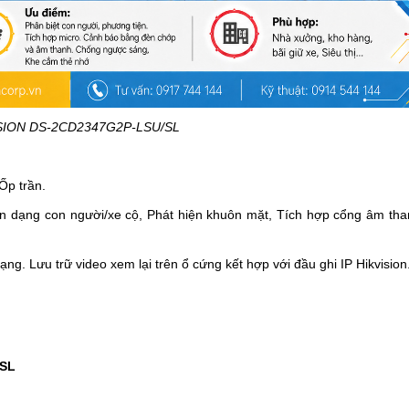
SION DS-2CD2347G2P-LSU/SL
Ốp trần.
n dạng con người/xe cộ, Phát hiện khuôn mặt,
Tích hợp cổng âm than
. Lưu trữ video xem lại trên ổ cứng kết hợp với đầu ghi IP Hikvision
/SL