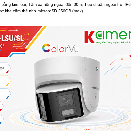
m bằng kim loại,
Tầm xa hồng ngoại
đến 30m
,
Tiêu chuẩn ngoài trời IP
rợ k
he cắm thẻ nhớ microroSD 256GB (max).