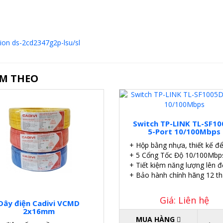
sion ds-2cd2347g2p-lsu/sl
ÈM THEO
Switch TP-LINK TL-SF1
5-Port 10/100Mbps
+ Hộp bằng nhựa, thiết kế để
+ 5 Cổng Tốc Độ 10/100Mbp
+ Tiết kiệm năng lượng lên 
+ Bảo hành chính hãng 12 th
Giá: Liên hệ
Dây điện Cadivi VCMD
2x16mm
MUA HÀNG