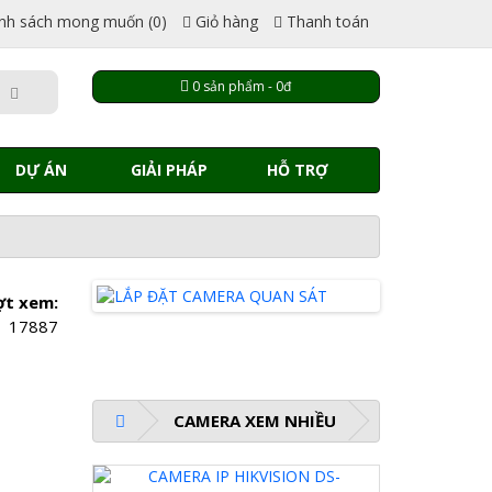
nh sách mong muốn (0)
Giỏ hàng
Thanh toán
0 sản phẩm - 0đ
DỰ ÁN
GIẢI PHÁP
HỖ TRỢ
ợt xem:
17887
CAMERA XEM NHIỀU