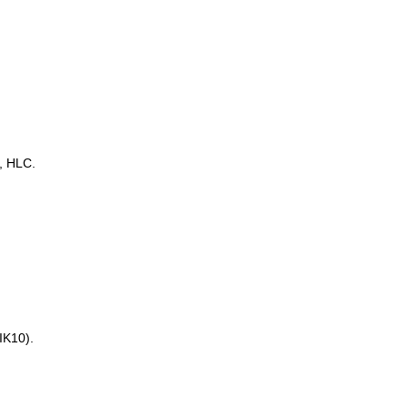
, HLC.
IK10).