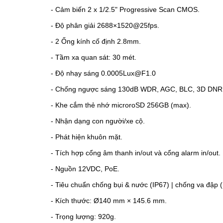
-
Cảm biến 2 x 1/2.5" Progressive Scan CMOS.
-
Độ phân giải 2688×1520@25fps.
-
2
Ống kính cố định 2.8mm.
- Tầm xa quan sát: 30 mét.
-
Độ nhạy sáng 0.0005Lux@F1.0
-
Chống ngược sáng
130dB WDR, AGC, BLC, 3D DNR
-
Khe cắm thẻ nhớ microroSD 256GB (max).
-
Nhận dạng con người/xe cộ.
-
Phát hiện khuôn mặt.
-
Tích hợp cổng âm thanh in/out và cổng alarm in/out.
-
Nguồn 12VDC, PoE.
- Tiêu chuẩn chống bụi & nước (IP67) | chống va đập (
- Kích thước: Ø140 mm × 145.6 mm.
- Trọng lượng: 920g.