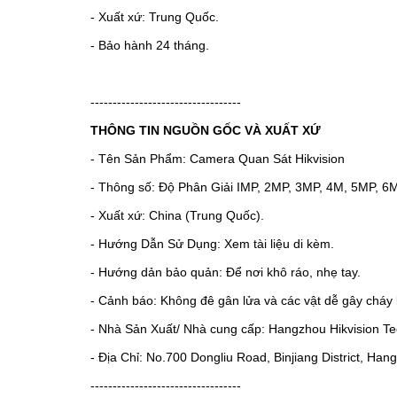
- Xuất xứ: Trung Quốc.
- Bảo hành 24 tháng.
----------------------------------
THÔNG TIN NGUỒN GỐC VÀ XUẤT XỨ
- Tên Sản Phẩm: Camera Quan Sát Hikvision
- Thông số: Độ Phân Giải IMP, 2MP, 3MP, 4M, 5MP, 6
- Xuất xứ: China (Trung Quốc).
- Hướng Dẫn Sử Dụng: Xem tài liệu di kèm.
- Hướng dản bảo quản: Để nơi khô ráo, nhẹ tay.
- Cảnh báo: Không đê gân lửa và các vật dễ gây cháy 
- Nhà Sản Xuất/ Nhà cung cấp: Hangzhou Hikvision Tec
- Địa Chỉ: No.700 Dongliu Road, Binjiang District, Ha
----------------------------------