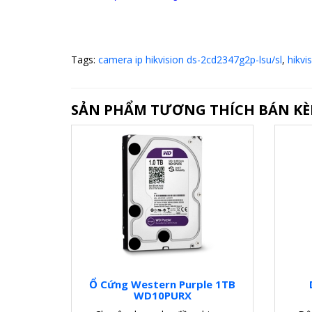
Tags:
camera ip hikvision ds-2cd2347g2p-lsu/sl
,
hikvi
SẢN PHẨM TƯƠNG THÍCH BÁN K
Ổ Cứng Western Purple 1TB
WD10PURX