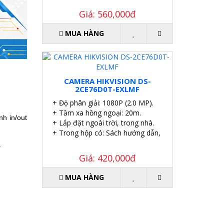
Giá: 560,000đ
MUA HÀNG
CAMERA HIKVISION DS-
2CE76D0T-EXLMF
+ Độ phân giải: 1080P (2.0 MP).
+ Tầm xa hồng ngoại: 20m.
h in/out
+ Lắp đặt ngoài trời, trong nhà.
+ Trong hộp có: Sách hướng dẫn, Ốc vít tắc kê.
.
Giá: 420,000đ
MUA HÀNG