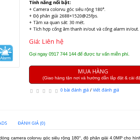
Tính năng nổi bật:
+ Camera colorvu góc siêu rộng 180°.
+ Độ phân giải 2688×1520@25fps.
+ Tầm xa quan sát: 30 mét.
+ Tích hợp cổng âm thanh in/out và cổng alarm in/out.
Giá:
Liên hệ
Gọi ngay 0917 744 144 để được tư vấn miễn phí.
MUA HÀNG
(Giao hàng tận nơi và hướng dẫn lắp đặt & cài đặ
0 bài đánh giá
/
Viết đánh giá
ADS
ĐÁNH GIÁ (0)
dòng camera colorvu góc siêu rộng 180°, độ phân giải 4.0MP cho hình