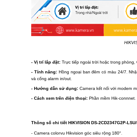
HIKVI
- Vị trí lắp đặt:
Trực tiếp ngoài trời hoặc trong phòng, 
- Tính năng:
Hồng ngoại ban đêm có màu 24/7.
Nhậ
và cổng alarm in/out.
- Hướng dẫn sử dụng:
Camera kết nối với modem mạng
- Cách xem trên điện thoại:
Phần mềm Hik-connnet.
Thông số chi tiết HIKVISION
DS-2CD2347G2P-LSU
-
Camera colorvu Hikvision
góc siêu rộng 180°.