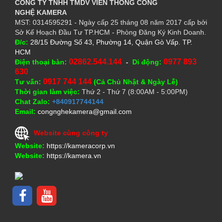
CÔNG TY TNHH TMDV VIỄN THÔNG CÔNG
NGHỆ
KAMERA
MST: 0314595291 - Ngày cấp 25 tháng 08 năm 2017 cấp bởi
Sở Kế Hoạch Đầu Tư TP.HCM - Phòng Đăng Ký Kinh Doanh.
Đ/c:
28/15 Đường Số 43, Phường 14, Quận Gò Vấp. TP.
HCM
02862.544.144
0977 893
Điện thoại bàn:
-
Di động:
630
0917 744 144
Tư vấn:
(Cả Chủ Nhật & Ngày Lễ)
Thời gian làm việc:
Thứ 2 - Thứ 7 (8:00AM - 5:00PM)
Chat Zalo:
+840917744144
Email:
congnghekamera@gmail.com
Website cùng công ty
Website:
https://kameracorp.vn
Website:
https://kamera.vn