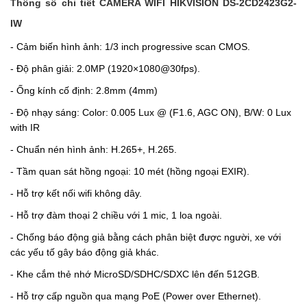
Thông số chi tiết
CAMERA WIFI HIKVISION
DS-2CD2423G2-
IW
- Cảm biến hình ảnh: 1/3 inch progressive scan CMOS.
- Độ phân giải: 2.0MP (1920×1080@30fps).
- Ống kính cố định: 2.8mm (4mm)
- Độ nhạy sáng:
Color: 0.005 Lux @ (F1.6, AGC ON), B/W: 0 Lux
with IR
- Chuẩn nén hình ảnh: H.265+, H.265.
- Tầm quan sát hồng ngoại: 10 mét (hồng ngoại EXIR).
- Hỗ trợ kết nối wifi không dây.
- Hỗ trợ đàm thoại 2 chiều với 1 mic, 1 loa ngoài.
-
Chống báo động giả bằng cách phân biệt được người, xe với
các yếu tố gây báo động giả khác.
- Khe cắm thẻ nhớ MicroSD/SDHC/SDXC lên đến 512GB.
- Hỗ trợ cấp nguồn qua mạng PoE (Power over Ethernet).