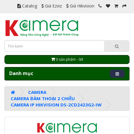
Catalog
Giá Ezviz
Giá Hikvision
0 sản phẩm - 0đ
Danh mục
CAMERA
CAMERA ĐÀM THOẠI 2 CHIỀU
CAMERA IP HIKVISION DS-2CD2423G2-IW