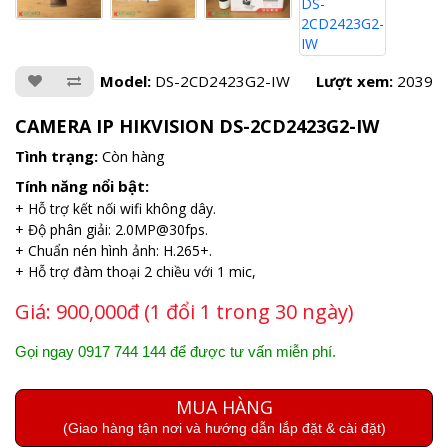
Model:
DS-2CD2423G2-IW
Lượt xem:
2039
CAMERA IP HIKVISION DS-2CD2423G2-IW
Tình trạng:
Còn hàng
Tính năng nổi bật:
+ Hỗ trợ kết nối wifi không dây.
+ Độ phân giải: 2.0MP@30fps.
+ Chuẩn nén hình ảnh: H.265+.
+ Hỗ trợ đàm thoại 2 chiều với 1 mic,
Giá:
900,000đ (1 đổi 1 trong 30 ngày)
Gọi ngay 0917 744 144 để được tư vấn miễn phí.
MUA HÀNG
(Giao hàng tận nơi và hướng dẫn lắp đặt & cài đặt)