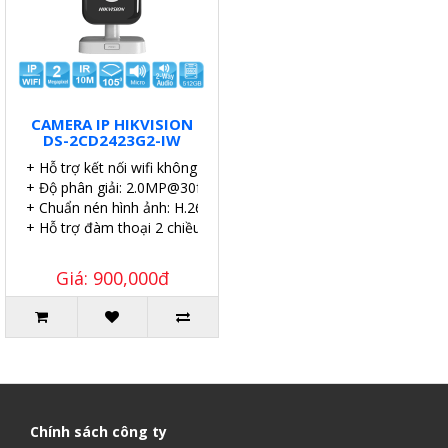
CAMERA IP HIKVISION
DS-2CD2423G2-IW
+ Hỗ trợ kết nối wifi không dây.
+ Độ phân giải: 2.0MP@30fps.
+ Chuẩn nén hình ảnh: H.265+.
+ Hỗ trợ đàm thoại 2 chiều với 1 mic,
Giá: 900,000đ
Chính sách công ty