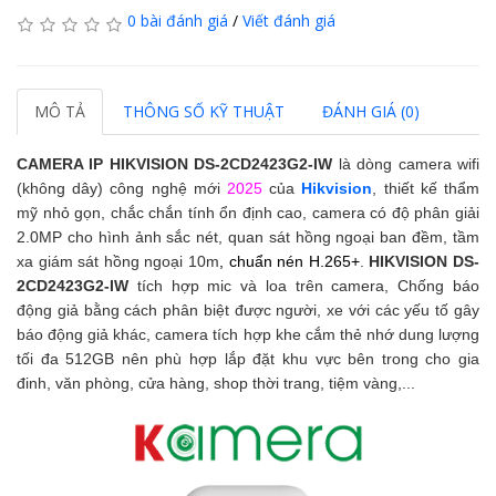
0 bài đánh giá
/
Viết đánh giá
MÔ TẢ
THÔNG SỐ KỸ THUẬT
ĐÁNH GIÁ (0)
CAMERA IP HIKVISION
DS-2CD2423G2-IW
là dòng camera wifi
(không dây) công nghệ mới
2025
của
Hikvision
, thiết kế thẩm
mỹ nhỏ gọn, chắc chắn tính ổn định cao, camera có độ phân giải
2.0MP cho hình ảnh sắc nét, quan sát hồng ngoại ban đềm, tầm
xa giám sát hồng ngoại 10m
, chuẩn nén H.265+
.
HIKVISION
DS-
2CD2423G2-IW
tích hợp mic và loa trên camera,
Chống báo
động giả bằng cách phân biệt được người, xe với các yếu tố gây
báo động giả khác, camera
tích hợp khe cắm thẻ nhớ dung lượng
tối đa 512GB nên phù hợp lắp đặt khu vực bên trong cho gia
đinh, văn phòng, cửa hàng, shop thời trang, tiệm vàng,...