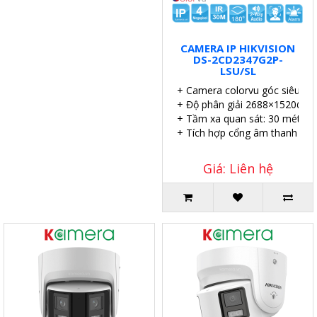
CAMERA IP HIKVISION
DS-2CD2347G2P-
LSU/SL
+ Camera colorvu góc siêu rộn
+ Độ phân giải 2688×1520@25
+ Tầm xa quan sát: 30 mét.
+ Tích hợp cổng âm thanh in/o
Giá: Liên hệ