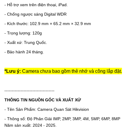
- Hỗ trợ xem trên điện thoại, iPad.
- Chống ngược sáng
Digital WDR
- Kích thước: 102.9 mm × 65.2 mm × 32.9 mm
- Trọng lượng: 120g
- Xuất xứ: Trung Quốc.
- Bảo hành 24 tháng.
*Lưu ý:
Camera chưa bao gồm thẻ nhớ và công lắp đặt.
----------------------------------
THÔNG TIN NGUỒN GỐC VÀ XUẤT XỨ
- Tên Sản Phẩm: Camera Quan Sát Hikvision
- Thông số: Độ Phân Giải IMP, 2MP, 3MP, 4M, 5MP, 6MP, 8MP
Năm sản xuất: 2024 - 2025.