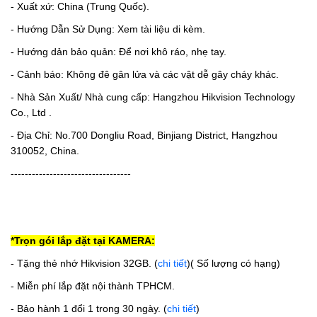
- Xuất xứ: China (Trung Quốc).
- Hướng Dẫn Sử Dụng: Xem tài liệu di kèm.
- Hướng dản bảo quản: Để nơi khô ráo, nhẹ tay.
- Cảnh báo: Không đê gân lửa và các vật dễ gây cháy khác.
- Nhà Sản Xuất/ Nhà cung cấp: Hangzhou Hikvision Technology
Co., Ltd .
- Địa Chỉ: No.700 Dongliu Road, Binjiang District, Hangzhou
310052, China.
----------------------------------
*Trọn gói lắp đặt tại KAMERA:
- Tặng thẻ nhớ Hikvision 32GB.
(
chi tiết
)( Số lượng có hạng)
- Miễn phí lắp đặt nội thành TPHCM.
- Bảo hành 1 đổi 1 trong 30 ngày. (
chi tiết
)