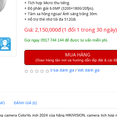
+ Tích hợp Micro thu tiếng.
+ Độ phân giải 6.0MP (3200×1800/20fps).
+ Tầm xa hồng ngoại/ Ánh sáng trắng 30m.
+ Hỗ trợ thẻ nhớ tối đa 512GB.
Giá:
2,150,000đ (1 đổi 1 trong 30 ngày)
Gọi ngay 0917 744 144 để được tư vấn miễn phí.
MUA HÀNG
(Giao hàng tận nơi và hướng dẫn lắp đặt & cài đặ
0 bài đánh giá
/
Viết đánh giá
EMO
ĐÁNH GIÁ (0)
ng camera ColorVu mới 2024 của hãng
HIKIVISION
, camera tích hợp 