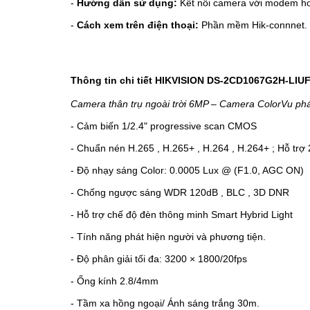
-
Hướng dẫn sử dụng:
Kết nối camera với modem h
-
Cách xem trên điện thoại:
Phần mềm Hik-connnet.
Thông tin chi tiết HIKVISION DS-2CD1067G2H-LIU
Camera thân trụ ngoài trời 6MP – Camera ColorVu phá
- Cảm biến 1/2.4" progressive scan CMOS
- Chuẩn nén H.265 , H.265+ , H.264 , H.264+ ; Hỗ trợ 
- Độ nhạy sáng Color: 0.0005 Lux @ (F1.0, AGC ON)
- Chống ngược sáng WDR 120dB , BLC , 3D DNR
- Hỗ trợ chế độ đèn thông minh Smart Hybrid Light
- Tính năng phát hiện người và phương tiện.
- Độ phân giải tối đa: 3200 × 1800/20fps
- Ống kính 2.8/4mm
- Tầm xa hồng ngoại/ Ánh sáng trắng 30m.