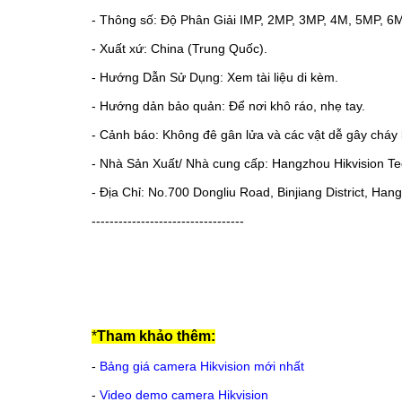
- Thông số: Độ Phân Giải IMP, 2MP, 3MP, 4M, 5MP, 6
- Xuất xứ: China (Trung Quốc).
- Hướng Dẫn Sử Dụng: Xem tài liệu di kèm.
- Hướng dản bảo quản: Để nơi khô ráo, nhẹ tay.
- Cảnh báo: Không đê gân lửa và các vật dễ gây cháy 
- Nhà Sản Xuất/ Nhà cung cấp: Hangzhou Hikvision Tec
- Địa Chỉ: No.700 Dongliu Road, Binjiang District, Ha
----------------------------------
*
Tham khảo thêm:
-
Bảng giá camera Hikvision mới nhất
-
Video demo camera Hikvision