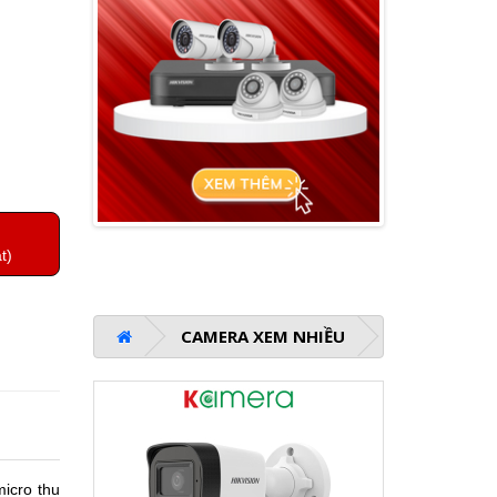
t)
CAMERA XEM NHIỀU
micro thu