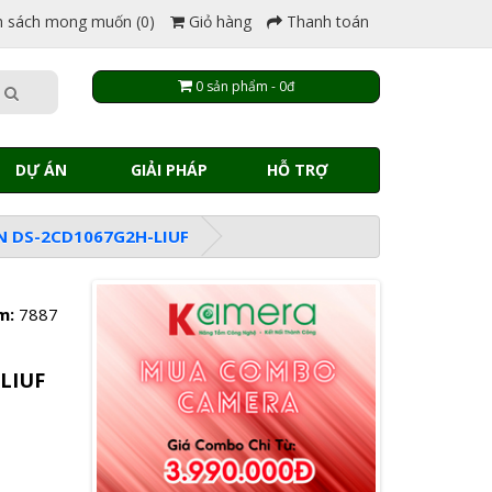
 sách mong muốn (0)
Giỏ hàng
Thanh toán
0 sản phẩm - 0đ
DỰ ÁN
GIẢI PHÁP
HỖ TRỢ
N DS-2CD1067G2H-LIUF
m:
7887
LIUF