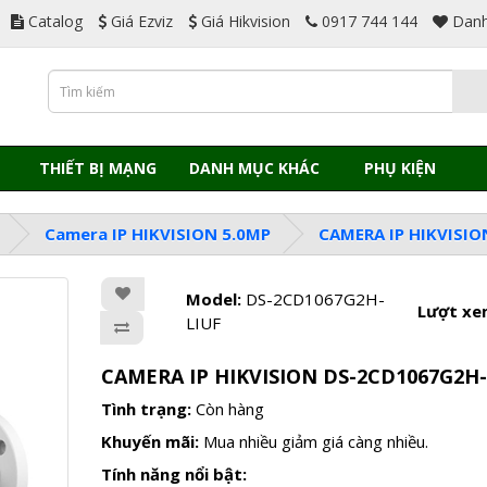
Catalog
Giá Ezviz
Giá Hikvision
0917 744 144
Danh
THIẾT BỊ MẠNG
DANH MỤC KHÁC
PHỤ KIỆN
Camera IP HIKVISION 5.0MP
CAMERA IP HIKVISIO
Model:
DS-2CD1067G2H-
Lượt xe
LIUF
CAMERA IP HIKVISION DS-2CD1067G2H-
Tình trạng:
Còn hàng
Khuyến mãi:
Mua nhiều giảm giá càng nhiều.
Tính năng nổi bật: