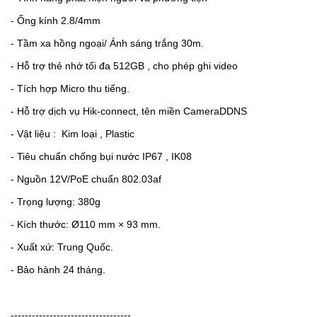
- Ống kính 2.8/4mm
- Tầm xa hồng ngoại/ Ánh sáng trắng 30m.
- Hỗ trợ thẻ nhớ tối đa 512GB , cho phép ghi video
- Tích hợp Micro thu tiếng.
- Hỗ trợ dịch vụ Hik-connect, tên miền CameraDDNS
- Vật liệu :
Kim loại , Plastic
- Tiêu chuẩn chống bụi nước IP67 , IK08
- Nguồn 12V/PoE chuẩn 802.03af
- Trọng lượng: 380g
- Kích thước:
Ø110 mm × 93 mm.
- Xuất xứ: Trung Quốc.
- Bảo hành 24 tháng.
----------------------------------