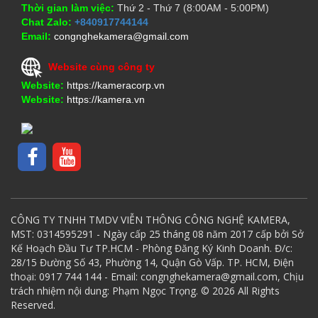
Thời gian làm việc:
Thứ 2 - Thứ 7 (8:00AM - 5:00PM)
Chat Zalo:
+840917744144
Email:
congnghekamera@gmail.com
Website cùng công ty
Website:
https://kameracorp.vn
Website:
https://kamera.vn
CÔNG TY TNHH TMDV VIỄN THÔNG CÔNG NGHỆ KAMERA,
MST: 0314595291 - Ngày cấp 25 tháng 08 năm 2017 cấp bởi Sở
Kế Hoạch Đầu Tư TP.HCM - Phòng Đăng Ký Kinh Doanh. Đ/c:
28/15 Đường Số 43, Phường 14, Quận Gò Vấp. TP. HCM, Điện
thoại: 0917 744 144 - Email: congnghekamera@gmail.com, Chịu
trách nhiệm nội dung: Phạm Ngọc Trọng. © 2026 All Rights
Reserved.