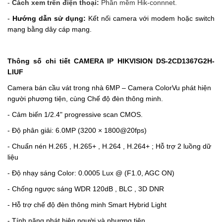
-
Cách xem trên điện thoại:
Phần mềm Hik-connnet.
-
Hướng dẫn sử dụng:
Kết nối camera với modem hoặc switch
mạng bằng dây cáp mạng.
Thông số chi tiết CAMERA IP HIKVISION DS-2CD1367G2H-
LIUF
Camera bán cầu vát trong nhà 6MP – Camera ColorVu phát hiện
người phương tiện, cùng Chế độ đèn thông minh.
- Cảm biến 1/2.4" progressive scan CMOS.
- Độ phân giải: 6.0MP (3200 × 1800@20fps)
- Chuẩn nén H.265 , H.265+ , H.264 , H.264+ ; Hỗ trợ 2 luồng dữ
liệu
- Độ nhạy sáng Color: 0.0005 Lux @ (F1.0, AGC ON)
- Chống ngược sáng WDR 120dB , BLC , 3D DNR
- Hỗ trợ chế độ đèn thông minh Smart Hybrid Light
- Tính năng phát hiện người và phương tiện