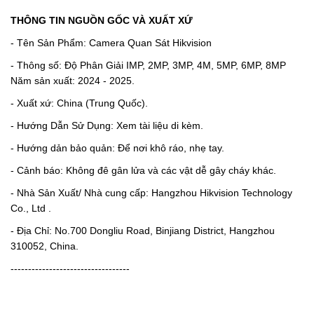
THÔNG TIN NGUỒN GỐC VÀ XUẤT XỨ
- Tên Sản Phẩm: Camera Quan Sát Hikvision
- Thông số: Độ Phân Giải IMP, 2MP, 3MP, 4M, 5MP, 6MP, 8MP
Năm sản xuất: 2024 - 2025.
- Xuất xứ: China (Trung Quốc).
- Hướng Dẫn Sử Dụng: Xem tài liệu di kèm.
- Hướng dản bảo quản: Để nơi khô ráo, nhẹ tay.
- Cảnh báo: Không đê gân lửa và các vật dễ gây cháy khác.
- Nhà Sản Xuất/ Nhà cung cấp: Hangzhou Hikvision Technology
Co., Ltd .
- Địa Chỉ: No.700 Dongliu Road, Binjiang District, Hangzhou
310052, China.
----------------------------------