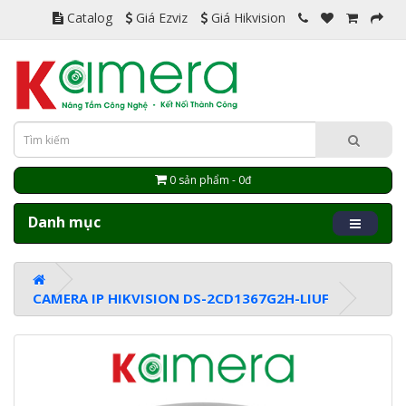
Catalog
Giá Ezviz
Giá Hikvision
0 sản phẩm - 0đ
Danh mục
CAMERA IP HIKVISION DS-2CD1367G2H-LIUF