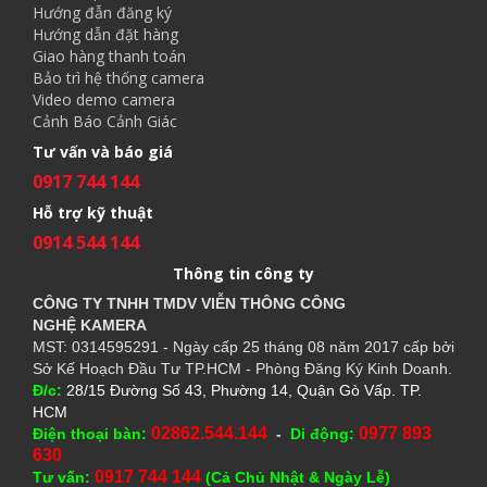
Hướng đẫn đăng ký
Hướng dẫn đặt hàng
Giao hàng thanh toán
Bảo trì hệ thống camera
Video demo camera
Cảnh Báo Cảnh Giác
Tư vấn và báo giá
0917 744 144
Hỗ trợ kỹ thuật
0914 544 144
Thông tin công ty
CÔNG TY TNHH TMDV VIỄN THÔNG CÔNG
NGHỆ
KAMERA
MST: 0314595291 - Ngày cấp 25 tháng 08 năm 2017 cấp bởi
Sở Kế Hoạch Đầu Tư TP.HCM - Phòng Đăng Ký Kinh Doanh.
Đ/c:
28/15 Đường Số 43, Phường 14, Quận Gò Vấp. TP.
HCM
02862.544.144
0977 893
Điện thoại bàn:
-
Di động:
630
0917 744 144
Tư vấn:
(Cả Chủ Nhật & Ngày Lễ)