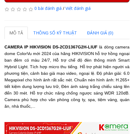
0 bài đánh giá
/
Viết đánh giá
MÔ TẢ
THÔNG SỐ KỸ THUẬT
ĐÁNH GIÁ (0)
CAMERA IP HIKVISION
DS-2CD1367G2H-LIUF
là dòng camera
dome ColorVu mới 2024 của hãng
HIKIVISION
hỗ trợ hồng ngoại
ban đêm có màu 24/7,
Hỗ trợ chế độ đèn thông minh Smart
Hybrid Light.
Tích hợp micro thu tiếng.
Hỗ trợ phát hiện người và
phương tiện, cảnh báo giả mạo video, ngoại lệ.
Độ phân giải: 6.0
Megapixel cho hình ảnh rất sắc nét. Chuẩn nén hình ảnh: H.265+
tiết kiệm dung lượng lưu trữ, Đèn ánh sáng trắng chiếu sáng lên
đến 30 mét. Hỗ trợ chức năng chống ngược sáng WDR 120dB.
Camera phù hợp cho văn phòng công ty, spa, tiệm vàng, quán
ăn, nhà thuốc,...