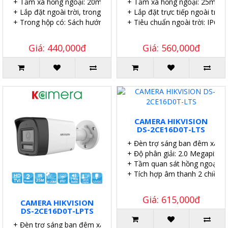
+ Tầm xa hồng ngoại: 20m.
+ Tầm xa hồng ngoại: 25m.
+ Lắp đặt ngoài trời, trong nhà.
+ Lắp đặt trực tiếp ngoài trời.
+ Trong hộp có: Sách hướng dẫn, Ốc vít tắc kê.
+ Tiêu chuẩn ngoài trời: IP67.
Giá: 440,000đ
Giá: 560,000đ
CAMERA HIKVISION
DS-2CE16D0T-LTS
+ Đèn trợ sáng ban đêm xa 2
+ Độ phân giải: 2.0 Megapixel.
+ Tầm quan sát hồng ngoại: 2
+ Tích hợp âm thanh 2 chiều.
Giá: 615,000đ
CAMERA HIKVISION
DS-2CE16D0T-LPTS
+ Đèn trợ sáng ban đêm xa 20 mét