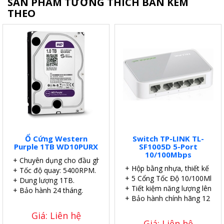
SẢN PHẨM TƯƠNG THÍCH BÁN KÈM
THEO
Ổ Cứng Western
Switch TP-LINK TL-
Purple 1TB WD10PURX
SF1005D 5-Port
10/100Mbps
+ Chuyên dụng cho đầu ghi.
+ Hộp bằng nhựa, thiết kế để 
+ Tốc độ quay: 5400RPM.
+ 5 Cổng Tốc Độ 10/100Mbps.
+ Dung lượng 1TB.
+ Tiết kiệm năng lượng lên đế
+ Bảo hành 24 tháng.
+ Bảo hành chính hãng 12 thá
Giá: Liên hệ
Giá: Liên hệ