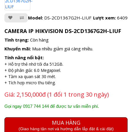
Model:
DS-2CD1367G2H-LIUF
Lượt xem:
6409
CAMERA IP HIKVISION DS-2CD1367G2H-LIUF
Tình trạng:
Còn hàng
Khuyến mãi:
Mua nhiều giảm giá càng nhiều.
Tính năng nổi bật:
+ Hỗ trợ thẻ nhớ tối đa 512GB.
+ Độ phân giải: 6.0 Megapixel.
+ Tầm xa quan sát 30 mét.
+ Tích hợp micro thu tiếng.
Giá:
2,150,000đ (1 đổi 1 trong 30 ngày)
Gọi ngay 0917 744 144 để được tư vấn miễn phí.
MUA HÀNG
(Giao hàng tận nơi và hướng dẫn lắp đặt & cài đặt)