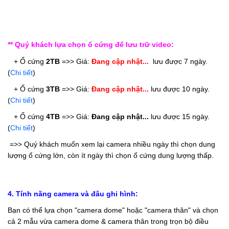
** Quý khách lựa chọn ổ cứng để lưu trữ video:
   + Ổ cứng 
2TB
 =>> 
Giá: 
Đang cập nhật...
  lưu được 7 ngày. 
(
Chi tiết
)
   + Ổ cứng 
3TB
 =>> 
Giá: 
Đang cập nhật...
 lưu được 10 ngày. 
(
Chi tiết
)
   + Ổ cứng 
4TB
 =>> 
Giá: 
Đang cập nhật...
 lưu được 15 ngày. 
(
Chi tiết
)
 =>> Quý khách muốn xem lại camera nhiều ngày thì chọn dung 
lượng ổ cứng lớn, còn ít ngày thì chọn ổ cứng dung lượng thấp.
4. Tính năng camera và đâu ghi hình:
Bạn có thể lựa chọn "camera dome" hoặc "camera thân" và chọn
cả 2 mẫu vừa camera dome & camera thân trong trọn bộ điều