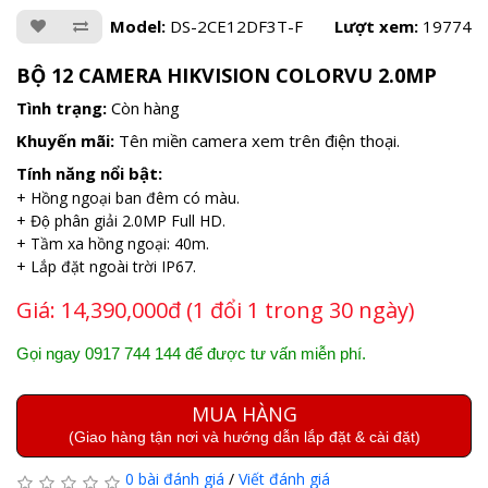
Model:
DS-2CE12DF3T-F
Lượt xem:
19774
BỘ 12 CAMERA HIKVISION COLORVU 2.0MP
Tình trạng:
Còn hàng
Khuyến mãi:
Tên miền camera xem trên điện thoại.
Tính năng nổi bật:
+ Hồng ngoại ban đêm có màu.
+ Độ phân giải 2.0MP Full HD.
+ Tầm xa hồng ngoại: 40m.
+ Lắp đặt ngoài trời IP67.
Giá:
14,390,000đ (1 đổi 1 trong 30 ngày)
Gọi ngay 0917 744 144 để được tư vấn miễn phí.
MUA HÀNG
(Giao hàng tận nơi và hướng dẫn lắp đặt & cài đặt)
0 bài đánh giá
/
Viết đánh giá