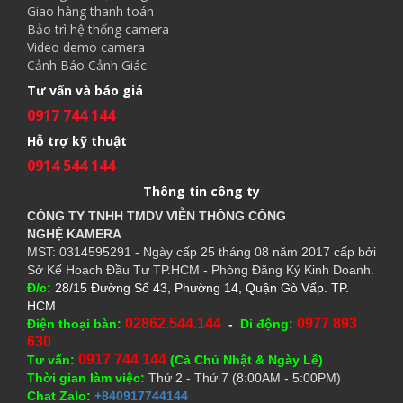
Giao hàng thanh toán
Bảo trì hệ thống camera
Video demo camera
Cảnh Báo Cảnh Giác
Tư vấn và báo giá
0917 744 144
Hỗ trợ kỹ thuật
0914 544 144
Thông tin công ty
CÔNG TY TNHH TMDV VIỄN THÔNG CÔNG
NGHỆ
KAMERA
MST: 0314595291 - Ngày cấp 25 tháng 08 năm 2017 cấp bởi
Sở Kế Hoạch Đầu Tư TP.HCM - Phòng Đăng Ký Kinh Doanh.
Đ/c:
28/15 Đường Số 43, Phường 14, Quận Gò Vấp. TP.
HCM
02862.544.144
0977 893
Điện thoại bàn:
-
Di động:
630
0917 744 144
Tư vấn:
(Cả Chủ Nhật & Ngày Lễ)
Thời gian làm việc:
Thứ 2 - Thứ 7 (8:00AM - 5:00PM)
Chat Zalo:
+840917744144