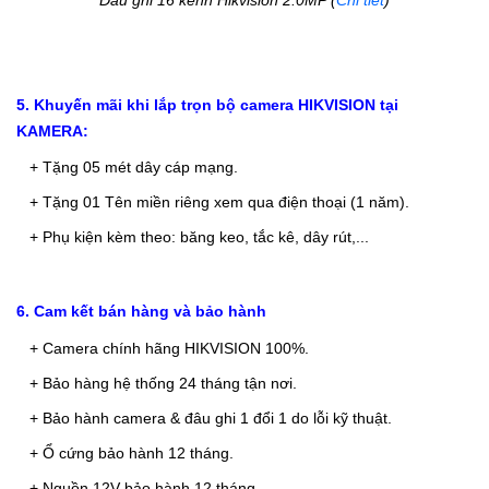
Đầu ghi 16 kênh Hikvision 2.0MP (
Chi tiết
)
5. Khuyến mãi khi lắp trọn bộ camera HIKVISION tại
KAMERA:
+ Tặng 05 mét dây cáp mạng.
+ Tặng 01 Tên miền riêng xem qua điện thoại (1 năm).
+ Phụ kiện kèm theo: băng keo, tắc kê, dây rút,...
6. Cam kết bán hàng và bảo hành
+ Camera chính hãng HIKVISION 100%
.
+ Bảo
hàng hệ thống 24 tháng tận nơi.
+ Bảo hành camera & đâu ghi 1 đổi 1 do lỗi kỹ thuật.
+ Ổ cứng bảo hành 12 tháng.
+ Nguồn 12V bảo hành 12 tháng.