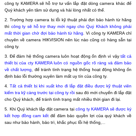
công ty KAMERA sẽ hỗ trợ tư vấn lắp đặt dòng camera khác để
Quý khách yên tâm sử dụng và hài lòng nhất có thể.
2. Trường hợp camera bị lỗi kỹ thuật phải đợi bảo hành từ hãng
thì
công ty sẽ hỗ trợ thay mới ngay cho Quý Khách không phải
mất thời gian chờ đợi bảo hành từ hãng
. Vì công ty KAMERA chỉ
chuyên về camera HIKVISION nên lúc nào cũng có hàng sẵn tại
công ty.
3. Để đảm hệ thống camera luôn hoạt động ổn định vì vậy
tất cả
thiết bị của cty KAMERA luôn có nguồn gốc rõ ràng và đảm bảo
về chất lượng
, để tránh tình trạng hệ thống hoạt động không ổn
định báo lỗi thường xuyên làm mất uy tín của công ty.
4.
Tất cả thiết bị khi xuất kho đi lắp đặt điều được kỹ thuật viên
kiểm tra kỹ càng trước tại công ty rồi
sau đó mới chuyển đi lắp đặt
cho Quý khách, để tránh tình trạng mất nhiều thời gian đi lại.
5. Khi Quý khách lắp đặt camera tại
công ty KAMERA sẽ được ký
kết hợp đồng
cam kết
để đảm bảo quyền lợi của quý khách về
sau như bảo hành, bảo trì, khắc phục lỗi hệ thống,...