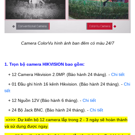
Camera ColorVu hình ảnh ban đêm có màu 24/7
1. Trọn bộ camera HIKVISION bao gồm:
+ 12 Camera Hikvision 2.0MP. (Bảo hành 24 tháng). -
Chi tiết
+ 01 Đầu ghi hình 16 kênh Hikvision.
(Bảo hành 24 tháng).
-
Chi
tiết
+ 12 Nguồn 12V
(Bảo hành 6 tháng).
-
Chi tiết
+ 24 Bộ Jack BNC.
(Bảo hành 24 tháng).
-
Chi tiết
=>>>
Dự kiến
bộ 12 camera
lắp trong 2 - 3 ngày sẽ hoàn thành
và sử dụng được ngay.