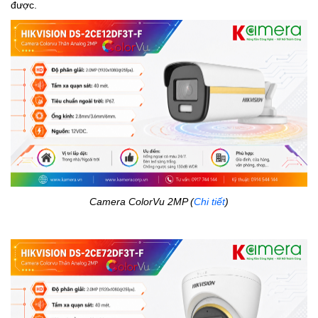
được.
Camera ColorVu 2MP (
Chi tiết
)