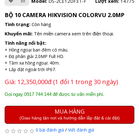
Model:
DS-2CE12DF3T-F
Lượt xem:
14775
BỘ 10 CAMERA HIKVISION COLORVU 2.0MP
Tình trạng:
Còn hàng
Khuyến mãi:
Tên miền camera xem trên điện thoại.
Tính năng nổi bật:
+ Hồng ngoại ban đêm có màu.
+ Độ phân giải 2.0MP Full HD.
+ Tầm xa hồng ngoại: 40m.
+ Lắp đặt ngoài trời IP67.
Giá:
12,350,000đ (1 đổi 1 trong 30 ngày)
Gọi ngay 0917 744 144 để được tư vấn miễn phí.
MUA HÀNG
(Giao hàng tận nơi và hướng dẫn lắp đặt & cài đặt)
0 bài đánh giá
/
Viết đánh giá