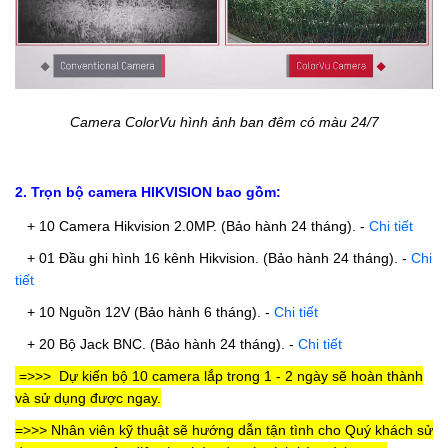
Camera ColorVu hình ảnh ban đêm có màu 24/7
2. Trọn bộ camera HIKVISION bao gồm:
+ 10 Camera Hikvision 2.0MP. (Bảo hành 24 tháng). -
Chi tiết
+ 01 Đầu ghi hình 16 kênh Hikvision.
(Bảo hành 24 tháng).
-
Chi
tiết
+ 10 Nguồn 12V
(Bảo hành 6 tháng).
-
Chi tiết
+ 20 Bộ Jack BNC.
(Bảo hành 24 tháng).
-
Chi tiết
=>>>
Dự kiến
bộ 10 camera
lắp trong 1 - 2 ngày sẽ hoàn thành
và sử dụng được ngay.
=>>> Nhân viên kỹ thuật sẽ hướng dẫn tận tình cho Quý khách sử