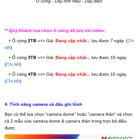
Ổ cứng - Dây tính hiệu - Dây điện.
** Quý khách lựa chọn ổ cứng để lưu trữ video:
   + Ổ cứng 
2TB
 =>> 
Giá: 
Đang cập nhật...
 lưu được 7 ngày. 
(
Chi 
tiết
)
   + Ổ cứng 
3TB
 =>> 
Giá: 
Đang cập nhật...
 lưu được 10 ngày. 
(
Chi tiết
)
   + Ổ cứng 
4TB
 =>> 
Giá: 
Đang cập nhật...
 lưu được 15 ngày. 
(
Chi tiết
)
4. Tính năng camera và đâu ghi hình
Bạn có thể lựa chọn "camera dome" hoặc "camera thân" và chọn
cả 2 mẫu vừa camera dome & camera thân trong trọn bộ điều
được.