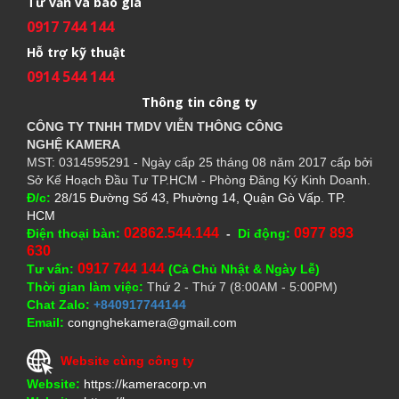
Tư vấn và báo giá
0917 744 144
Hỗ trợ kỹ thuật
0914 544 144
Thông tin công ty
CÔNG TY TNHH TMDV VIỄN THÔNG CÔNG
NGHỆ
KAMERA
MST: 0314595291 - Ngày cấp 25 tháng 08 năm 2017 cấp bởi
Sở Kế Hoạch Đầu Tư TP.HCM - Phòng Đăng Ký Kinh Doanh.
Đ/c:
28/15 Đường Số 43, Phường 14, Quận Gò Vấp. TP.
HCM
02862.544.144
0977 893
Điện thoại bàn:
-
Di động:
630
0917 744 144
Tư vấn:
(Cả Chủ Nhật & Ngày Lễ)
Thời gian làm việc:
Thứ 2 - Thứ 7 (8:00AM - 5:00PM)
Chat Zalo:
+840917744144
Email:
congnghekamera@gmail.com
Website cùng công ty
Website:
https://kameracorp.vn