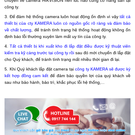
chuyên về camera HIKVISION nên lúc nào cũng có hàng sẵn tại
công ty.
3. Để đảm hệ thống camera luôn hoạt động ổn định vì vậy
tất cả
thiết bị của cty KAMERA luôn có nguồn gốc rõ ràng và đảm bảo
về chất lượng
, để tránh tình trạng hệ thống hoạt động không ổn
định báo lỗi thường xuyên làm mất uy tín của công ty.
4.
Tất cả thiết bị khi xuất kho đi lắp đặt điều được kỹ thuật viên
kiểm tra kỹ càng trước tại công ty rồi
sau đó mới chuyển đi lắp đặt
cho Quý khách, để tránh tình trạng mất nhiều thời gian đi lại.
5. Khi Quý khách lắp đặt camera tại
công ty KAMERA sẽ được ký
kết hợp đồng
cam kết
để đảm bảo quyền lợi của quý khách về
sau như bảo hành, bảo trì, khắc phục lỗi hệ thống,...