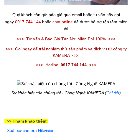
Quý khách cần gửi báo giá qua email hoặc tư vấn hãy gọi
ngay
0917.744.144
hoặc
chat online
để được hỗ trợ tận tâm miễn
phí.
>>>
Tư Vấn & Báo Giá Tận Nơi Miễn Phí 100%
<<<
>>>
Gọi ngay để trải nghiệm thử sản phẩm và dịch vụ từ công ty
KAMERA
<<<
>>>
Hotline:
0917 744 144
<<<
Sự khác biệt của chúng tôi - Công Nghệ KAMERA (
Chi tiết
)
=>>
Tham khảo thêm:
-
Xuất xứ camera Hikvision
.