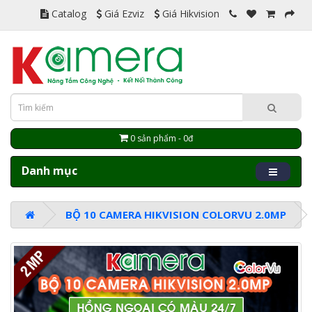
Catalog
Giá Ezviz
Giá Hikvision
0 sản phẩm - 0đ
Danh mục
BỘ 10 CAMERA HIKVISION COLORVU 2.0MP