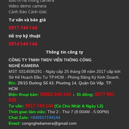
Bảo trì hệ thống camera
Video demo camera
Cảnh Báo Cảnh Giác
Tư vấn và báo giá
0917 744 144
Hỗ trợ kỹ thuật
0914 544 144
Thông tin công ty
CÔNG TY TNHH TMDV VIỄN THÔNG CÔNG
NGHỆ
KAMERA
MST: 0314595291 - Ngày cấp 25 tháng 08 năm 2017 cấp bởi
Sở Kế Hoạch Đầu Tư TP.HCM - Phòng Đăng Ký Kinh Doanh.
Đ/c:
28/15 Đường Số 43, Phường 14, Quận Gò Vấp. TP.
HCM
02862.544.144
0977 893
Điện thoại bàn:
-
Di động:
630
0917 744 144
Tư vấn:
(Cả Chủ Nhật & Ngày Lễ)
Thời gian làm việc:
Thứ 2 - Thứ 7 (8:00AM - 5:00PM)
Chat Zalo:
+840917744144
Email:
congnghekamera@gmail.com