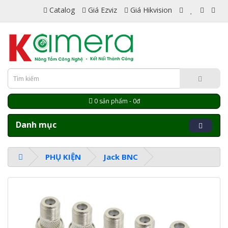
Catalog
Giá Ezviz
Giá Hikvision
0 sản phẩm - 0đ
Danh mục
PHỤ KIỆN
Jack BNC