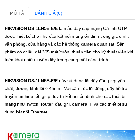
MÔ TẢ
ĐÁNH GIÁ (0)
HIKVISION DS-1LN5E-E/E
là mẫu dây cáp mạng CAT5E UTP
được thiết kế cho nhu cầu kết nối mạng ổn định trong gia đình,
văn phòng, cửa hàng và các hệ thống camera quan sát. Sản
phẩm có chiều dài 305 mét/cuộn, thuận tiện cho kỹ thuật viên khi
triển khai nhiều tuyến dây trong cùng một công trình.
HIKVISION DS-1LN5E-E/E
này sử dụng lõi dây đồng nguyên
chất, đường kính lõi 0.45mm. Với cấu trúc lõi đồng, dây hỗ trợ
truyền tín hiệu tốt, giúp duy trì kết nối ổn định cho các thiết bị
mạng như switch, router, đầu ghi, camera IP và các thiết bị sử
dụng kết nối Ethernet.