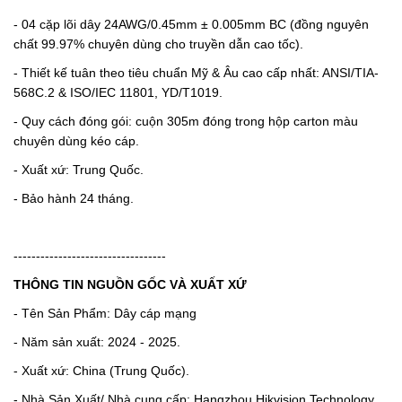
- 04 cặp lõi dây 24AWG/0.45mm ± 0.005mm BC (đồng nguyên
chất 99.97% chuyên dùng cho truyền dẫn cao tốc).
- Thiết kế tuân theo tiêu chuẩn Mỹ & Âu cao cấp nhất: ANSI/TIA-
568C.2 & ISO/IEC 11801, YD/T1019.
- Quy cách đóng gói: cuộn 305m đóng trong hộp carton màu
chuyên dùng kéo cáp.
- Xuất xứ: Trung Quốc.
- Bảo hành 24 tháng.
----------------------------------
THÔNG TIN NGUỒN GỐC VÀ XUẤT XỨ
- Tên Sản Phẩm: Dây cáp mạng
- Năm sản xuất: 2024 - 2025.
- Xuất xứ: China (Trung Quốc).
- Nhà Sản Xuất/ Nhà cung cấp: Hangzhou Hikvision Technology