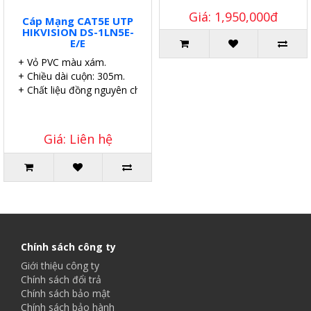
Giá: 1,950,000đ
Cáp Mạng CAT5E UTP
HIKVISION DS-1LN5E-
E/E
+ Vỏ PVC màu xám.
+ Chiều dài cuộn: 305m.
+ Chất liệu đồng nguyên chất.
Giá: Liên hệ
Chính sách công ty
Giới thiệu công ty
Chính sách đổi trả
Chính sách bảo mật
Chính sách bảo hành