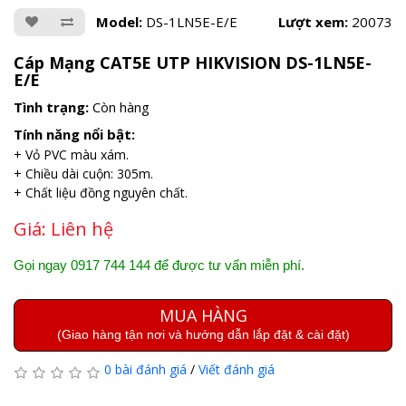
Model:
DS-1LN5E-E/E
Lượt xem:
20073
Cáp Mạng CAT5E UTP HIKVISION DS-1LN5E-
E/E
Tình trạng:
Còn hàng
Tính năng nổi bật:
+ Vỏ PVC màu xám.
+ Chiều dài cuộn: 305m.
+ Chất liệu đồng nguyên chất.
Giá:
Liên hệ
Gọi ngay 0917 744 144 để được tư vấn miễn phí.
MUA HÀNG
(Giao hàng tận nơi và hướng dẫn lắp đặt & cài đặt)
0 bài đánh giá
/
Viết đánh giá