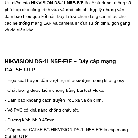
Ưu điểm của
HIKVISION DS-1LN5E-E/E
là dễ sử dụng, thông số
phù hợp cho công trình vừa và nhỏ, chi phí hợp lý nhưng vẫn
đảm bảo hiệu quả kết nối. Đây là lựa chọn đáng cân nhắc cho
các hệ thống mạng LAN và camera IP cần sự ổn định, gọn gàng
và dễ triển khai.
HIKVISION DS-1LN5E-E/E – Dây cáp mạng
CAT5E UTP
-
Hiệu suất truyền dẫn vượt trội nhờ sử dụng đồng không oxy.
-
Chất lượng được kiểm chứng bằng bài test Fluke.
-
Đảm bảo khoảng cách truyền PoE xa và ổn định.
-
Vỏ PVC có khả năng chống cháy tốt.
- Đường kính lỗi: 0.45mm.
- Cáp mạng CAT5E BC HIKVISION DS-1LN5E-E/E là cáp mạng
Cat 5E UTP.