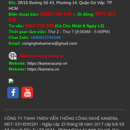
Đ/c:
28/15 Đường Số 43, Phường 14, Quận Gò Vấp. TP.
HCM
02862.544.144
0977 893
Điện thoại bàn:
-
Di động:
630
0917 744 144
Tư vấn:
(Cả Chủ Nhật & Ngày Lễ)
Thời gian làm việc:
Thứ 2 - Thứ 7 (8:00AM - 5:00PM)
Chat Zalo:
+840917744144
Email:
congnghekamera@gmail.com
Website cùng công ty
Website:
https://kameracorp.vn
Website:
https://kamera.vn
CÔNG TY TNHH TMDV VIỄN THÔNG CÔNG NGHỆ KAMERA,
MST: 0314595291 - Ngày cấp 25 tháng 08 năm 2017 cấp bởi Sở
Kế Hoạch Đầu Tư TP.HCM - Phòng Đăng Ký Kinh Doanh. Đ/c: