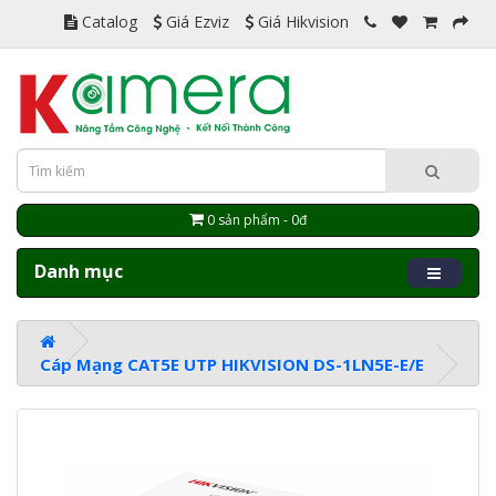
Catalog
Giá Ezviz
Giá Hikvision
0 sản phẩm - 0đ
Danh mục
Cáp Mạng CAT5E UTP HIKVISION DS-1LN5E-E/E