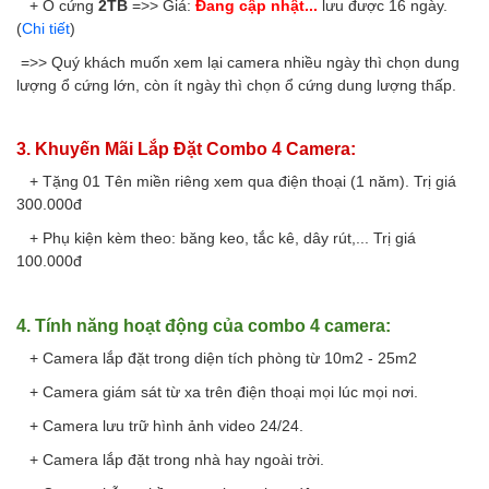
   + Ổ cứng 
2TB
 =>> 
Giá:
Đang cập nhật...
 lưu được 16 ngày. 
(
Chi tiết
)
 =>> Quý khách muốn xem lại camera nhiều ngày thì chọn dung 
lượng ổ cứng lớn, còn ít ngày thì chọn ổ cứng dung lượng thấp.
3. Khuyến Mãi Lắp Đặt Combo 4 Camera:
+ Tặng 01 Tên miền riêng xem qua điện thoại (1 năm). Trị giá
300.000đ
+ Phụ kiện kèm theo: băng keo, tắc kê, dây rút,... Trị giá
100.000đ
4. Tính năng hoạt động của combo 4 camera:
+ Camera lắp đặt trong diện tích phòng từ 10m2 - 25m2
+ Camera giám sát từ xa trên điện thoại mọi lúc mọi nơi.
+ Camera lưu trữ hình ảnh video 24/24.
+ Camera lắp đặt trong nhà hay ngoài trời.