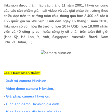
Hikvision được thành lập vào tháng 11 năm 2001, Hikvision cung
cấp các sản phẩm giám sát video và các giải pháp thị trường theo
chiều dọc trên thị trường toàn cầu, thông qua hơn 2.400 đối tác ở
155 quốc gia và khu vực. T
ính đến ngày 16 tháng 9 năm 2016,
Hikvision có vốn hóa thị trường hơn 20 tỷ USD, hơn 18.000 nhân
viên và 40 công ty con hoặc công ty cổ phần trên toàn thế giới
(Hoa Kỳ, Hà Lan, Ý, Anh, Singapore, Australia, Brazil, Nam
Phi và Dubai, …)
=>>
Tham khảo thêm:
-
Xuất xứ camera Hikvision
.
-
Video demo camera Hikvision
.
-
Giải pháp camera Hikvision
.
-
Hình ảnh demo Hikvision gia đình
.
-
Hình ảnh demo Hikvision cửa hàng
.