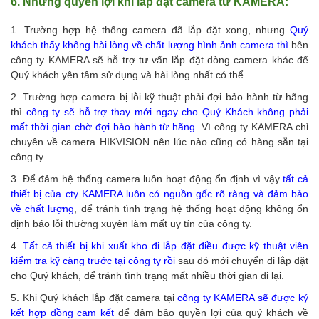
6. Những quyền lợi khi lắp đặt camera từ KAMERA:
1. Trường hợp hệ thống camera đã lắp đặt xong, nhưng
Quý
khách thấy không hài lòng về chất lượng hình ảnh camera
thì
bên
công ty KAMERA sẽ hỗ trợ tư vấn lắp đặt dòng camera khác để
Quý khách yên tâm sử dụng và hài lòng nhất có thể.
2. Trường hợp camera bị lỗi kỹ thuật phải đợi bảo hành từ hãng
thì
công ty sẽ hỗ trợ thay mới ngay cho Quý Khách không phải
mất thời gian chờ đợi bảo hành từ hãng
. Vì công ty KAMERA chỉ
chuyên về camera HIKVISION nên lúc nào cũng có hàng sẵn tại
công ty.
3. Để đảm hệ thống camera luôn hoạt động ổn định vì vậy
tất cả
thiết bị của cty KAMERA luôn có nguồn gốc rõ ràng và đảm bảo
về chất lượng
, để tránh tình trạng hệ thống hoạt động không ổn
định báo lỗi thường xuyên làm mất uy tín của công ty.
4.
Tất cả thiết bị khi xuất kho đi lắp đặt điều được kỹ thuật viên
kiểm tra kỹ càng trước tại công ty rồi
sau đó mới chuyển đi lắp đặt
cho Quý khách, để tránh tình trạng mất nhiều thời gian đi lại.
5. Khi Quý khách lắp đặt camera tại
công ty KAMERA sẽ được ký
kết hợp đồng
cam kết
để đảm bảo quyền lợi của quý khách về