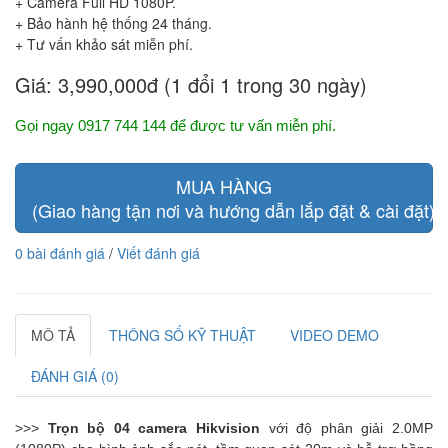
+ Camera Full HD 1080P.
+ Bảo hành hệ thống 24 tháng.
+ Tư vấn khảo sát miễn phí.
Giá:
3,990,000đ (1 đổi 1 trong 30 ngày)
Gọi ngay 0917 744 144 để được tư vấn miễn phí.
MUA HÀNG
(Giao hàng tận nơi và hướng dẫn lắp đặt & cài đặt)
0 bài đánh giá
/
Viết đánh giá
MÔ TẢ
THÔNG SỐ KỸ THUẬT
VIDEO DEMO
ĐÁNH GIÁ (0)
>>>
Trọn bộ 04 camera Hikvision
với độ phân giải 2.0MP