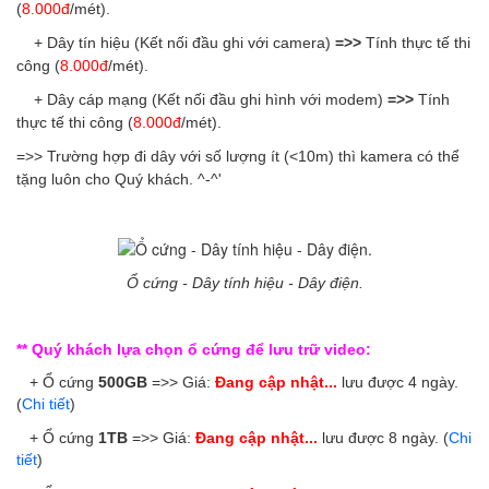
(
8.000đ
/mét).
+ Dây tín hiệu (Kết nối đầu ghi với camera)
=>>
Tính thực tế thi
công (
8.000đ
/mét).
+ Dây cáp mạng (Kết nối đầu ghi hình với modem)
=>>
Tính
thực tế thi công (
8.000đ
/mét).
=>> Trường hợp đi dây với số lượng ít (<10m) thì kamera có thể
tặng luôn cho Quý khách. ^-^'
Ổ cứng - Dây tính hiệu - Dây điện.
** Quý khách lựa chọn ổ cứng để lưu trữ video:
   + Ổ cứng 
500GB
 =>> Giá: 
Đang cập nhật...
 lưu được 4 ngày. 
(
Chi tiết
)
   + Ổ cứng
1TB
 =>> Giá: 
Đang cập nhật...
 lưu được 8 ngày. 
(
Chi 
tiết
)