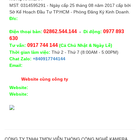
MST: 0314595291 - Ngày cấp 25 tháng 08 năm 2017 cấp bởi
Sở Kế Hoạch Đầu Tư TP.HCM - Phòng Đăng Ký Kinh Doanh.
Đ/c:
28/15 Đường Số 43, Phường 14, Quận Gò Vấp. TP.
HCM
02862.544.144
0977 893
Điện thoại bàn:
-
Di động:
630
0917 744 144
Tư vấn:
(Cả Chủ Nhật & Ngày Lễ)
Thời gian làm việc:
Thứ 2 - Thứ 7 (8:00AM - 5:00PM)
Chat Zalo:
+840917744144
Email:
congnghekamera@gmail.com
Website cùng công ty
Website:
https://kameracorp.vn
Website:
https://kamera.vn
CÔNG TY TNHH TMDV VIỄN THÔNG CÔNG NGHỆ KAMERA,