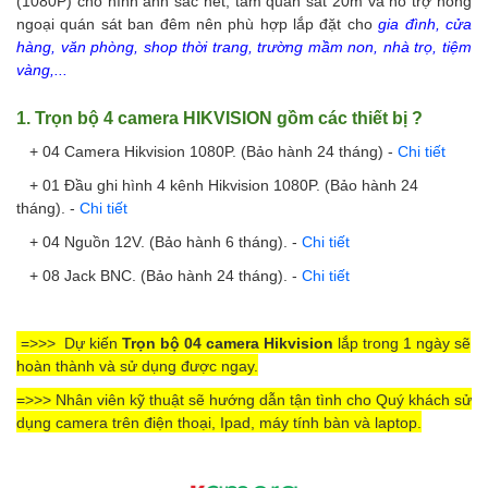
(1080P) cho hình ảnh sắc nét, tầm quan sát 20m và hỗ trợ hồng
ngoại quán sát ban đêm nên phù hợp lắp đặt cho
gia đình, cửa
hàng, văn phòng, shop thời trang, trường mầm non, nhà trọ, tiệm
vàng,...
1. Trọn bộ 4 camera HIKVISION gồm các thiết bị ?
+ 04 Camera Hikvision 1080P.
(Bảo hành 24 tháng)
-
Chi tiết
+ 01 Đầu ghi hình 4 kênh Hikvision 1080P.
(Bảo hành 24
tháng).
-
Chi tiết
+ 04 Nguồn 12V. (Bảo hành 6 tháng).
-
Chi tiết
+ 08 Jack BNC.
(Bảo hành 24 tháng).
-
Chi tiết
=>>>
Dự kiến
Trọn bộ 04 camera Hikvision
lắp trong 1 ngày sẽ
hoàn thành và sử dụng được ngay.
=>>> Nhân viên kỹ thuật sẽ hướng dẫn tận tình cho Quý khách sử
dụng camera trên điện thoại, Ipad, máy tính bàn và laptop.