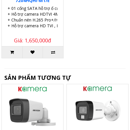
7204HQHI-M1/E
+ 01 cổng SATA hỗ trợ ổ cứng tối đa 10TB.
+ Hỗ trợ camera HDTVI 4MPlite & 2 MP - 01 ổ cứng
+ Chuẩn nén H.265 Pro+/H.265 Pro/....
+ Hỗ trợ camera HD TVI , HD CVI , AHD , Analog.
Giá: 1,650,000đ
SẢN PHẨM TƯƠNG TỰ