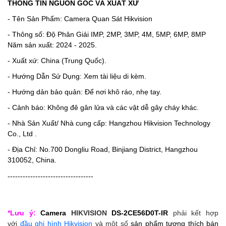
THÔNG TIN NGUỒN GỐC VÀ XUẤT XỨ
- Tên Sản Phẩm: Camera Quan Sát Hikvision
- Thông số: Độ Phân Giải IMP, 2MP, 3MP, 4M, 5MP, 6MP, 8MP
Năm sản xuất: 2024 - 2025.
- Xuất xứ: China (Trung Quốc).
- Hướng Dẫn Sử Dụng: Xem tài liệu di kèm.
- Hướng dản bảo quản: Để nơi khô ráo, nhẹ tay.
- Cảnh báo: Không đê gân lửa và các vật dễ gây cháy khác.
- Nhà Sản Xuất/ Nhà cung cấp: Hangzhou Hikvision Technology
Co., Ltd .
- Địa Chỉ: No.700 Dongliu Road, Binjiang District, Hangzhou
310052, China.
----------------------------------
*Lưu ý:
Camera
HIKVISION
DS-2CE56D0T-IR
phải kết hợp
với
đầu ghi hình Hikvision
và một số
sản phẩm tương thích bán