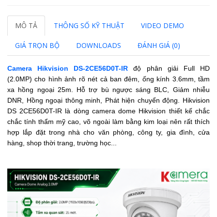
MÔ TẢ
THÔNG SỐ KỸ THUẬT
VIDEO DEMO
GIÁ TRỌN BỘ
DOWNLOADS
ĐÁNH GIÁ (0)
Camera Hikvision DS-2CE56D0T-IR
độ phân giải Full HD
(2.0MP) cho hình ảnh rõ nét cả ban đêm, ống kính 3.6mm, tầm
xa hồng ngoại 25m. Hỗ trợ bù ngược sáng BLC, Giảm nhiễu
DNR, Hồng ngoại thông minh, Phát hiện chuyển động. Hikvision
DS 2CE56D0T-IR là dòng camera dome Hikvision thiết kế chắc
chắc tính thẩm mỹ cao, võ ngoài làm bằng kim loại nên rất thích
hợp lắp đặt trong nhà cho văn phòng, công ty, gia đình, cửa
hàng, shop thời trang, trường học...