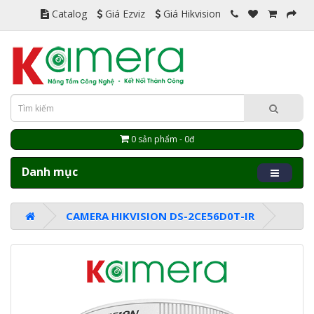
Catalog
Giá Ezviz
Giá Hikvision
0 sản phẩm - 0đ
Danh mục
CAMERA HIKVISION DS-2CE56D0T-IR