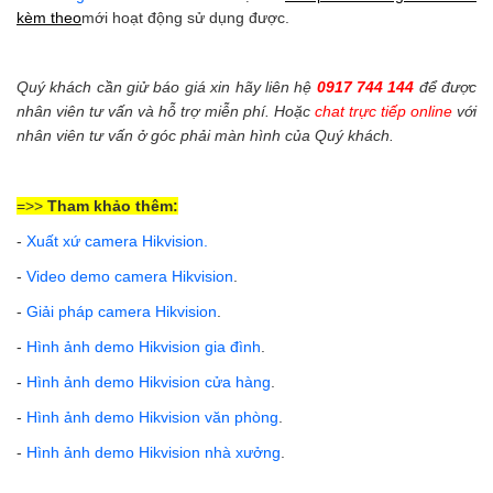
kèm theo
mới hoạt động sử dụng được.
Quý khách cần giử báo giá xin hãy liên hệ
0917 744 144
để được
nhân viên tư vấn và hỗ trợ miễn phí. Hoặc
chat trực tiếp online
với
nhân viên tư vấn ở góc phải màn hình của Quý khách.
=>>
Tham khảo thêm:
-
Xuất xứ camera Hikvision
.
-
Video demo camera Hikvision
.
-
Giải pháp camera Hikvision
.
-
Hình ảnh demo Hikvision gia đình
.
-
Hình ảnh demo Hikvision cửa hàng
.
-
Hình ảnh demo Hikvision văn phòng
.
-
Hình ảnh demo Hikvision nhà xưởng
.