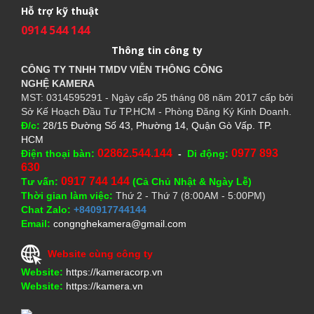
Hỗ trợ kỹ thuật
0914 544 144
Thông tin công ty
CÔNG TY TNHH TMDV VIỄN THÔNG CÔNG
NGHỆ
KAMERA
MST: 0314595291 - Ngày cấp 25 tháng 08 năm 2017 cấp bởi
Sở Kế Hoạch Đầu Tư TP.HCM - Phòng Đăng Ký Kinh Doanh.
Đ/c:
28/15 Đường Số 43, Phường 14, Quận Gò Vấp. TP.
HCM
02862.544.144
0977 893
Điện thoại bàn:
-
Di động:
630
0917 744 144
Tư vấn:
(Cả Chủ Nhật & Ngày Lễ)
Thời gian làm việc:
Thứ 2 - Thứ 7 (8:00AM - 5:00PM)
Chat Zalo:
+840917744144
Email:
congnghekamera@gmail.com
Website cùng công ty
Website:
https://kameracorp.vn
Website:
https://kamera.vn