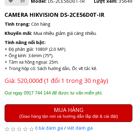
Model:
DS-2CE56D0T-IR
Lượt xem:
35649
CAMERA HIKVISION DS-2CE56D0T-IR
Tình trạng:
Còn hàng
Khuyến mãi:
Mua nhiều giảm giá càng nhiều.
Tính năng nổi bật:
+ Độ phân giải: 1080P (2.0 MP).
+ Ống kính: 3.6mm (75°).
+ Tầm xa hồng ngoại: 25m.
+ Trong hộp có: Sách hướng dẫn, Ốc vít tắc kê.
Giá:
520,000đ (1 đổi 1 trong 30 ngày)
Gọi ngay 0917 744 144 để được tư vấn miễn phí.
MUA HÀNG
(Giao hàng tận nơi và hướng dẫn lắp đặt & cài đặt)
0 bài đánh giá
/
Viết đánh giá