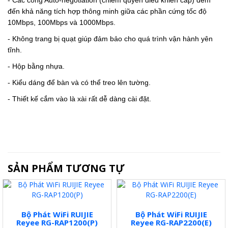
- Các cổng Auto-negotiation (chiếm quyền điều khiển cáp) đem
đến khả năng tích hợp thông minh giữa các phần cứng tốc độ
10Mbps, 100Mbps và 1000Mbps.
- Không trang bị quạt giúp đảm bảo cho quá trình vận hành yên
tĩnh.
- Hộp bằng nhựa.
- Kiểu dáng để bàn và có thể treo lên tường.
- Thiết kế cắm vào là xài rất dễ dàng cài đặt.
SẢN PHẨM TƯƠNG TỰ
Bộ Phát WiFi RUIJIE
Bộ Phát WiFi RUIJIE
Reyee RG-RAP1200(P)
Reyee RG-RAP2200(E)