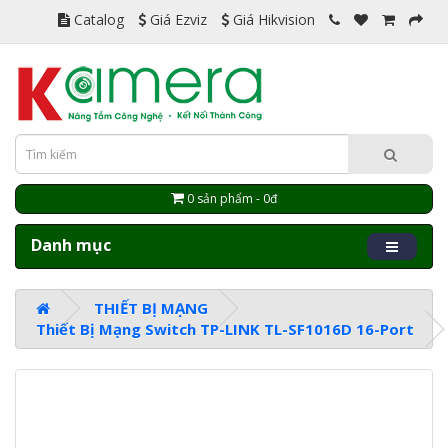
Catalog
Giá Ezviz
Giá Hikvision
0 sản phẩm - 0đ
Danh mục
THIẾT BỊ MẠNG
Thiết Bị Mạng Switch TP-LINK TL-SF1016D 16-Port