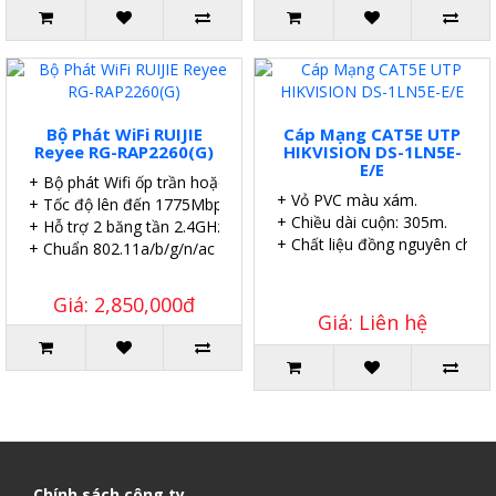
Bộ Phát WiFi RUIJIE
Cáp Mạng CAT5E UTP
Reyee RG-RAP2260(G)
HIKVISION DS-1LN5E-
E/E
+ Bộ phát Wifi ốp trần hoặc gắn tường.
+ Vỏ PVC màu xám.
+ Tốc độ lên đến 1775Mbps.
+ Chiều dài cuộn: 305m.
+ Hỗ trợ 2 băng tần 2.4GHz và 5GHz.
+ Chất liệu đồng nguyên chất.
+ Chuẩn 802.11a/b/g/n/ac Wave1/Wave2, MU-MIMO.
Giá: 2,850,000đ
Giá: Liên hệ
Chính sách công ty