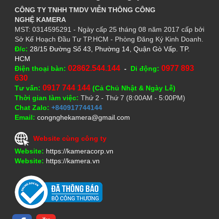
CÔNG TY TNHH TMDV VIỄN THÔNG CÔNG
NGHỆ
KAMERA
MST: 0314595291 - Ngày cấp 25 tháng 08 năm 2017 cấp bởi
Sở Kế Hoạch Đầu Tư TP.HCM - Phòng Đăng Ký Kinh Doanh.
Đ/c:
28/15 Đường Số 43, Phường 14, Quận Gò Vấp. TP.
HCM
02862.544.144
0977 893
Điện thoại bàn:
-
Di động:
630
0917 744 144
Tư vấn:
(Cả Chủ Nhật & Ngày Lễ)
Thời gian làm việc:
Thứ 2 - Thứ 7 (8:00AM - 5:00PM)
Chat Zalo:
+840917744144
Email:
congnghekamera@gmail.com
Website cùng công ty
Website:
https://kameracorp.vn
Website:
https://kamera.vn