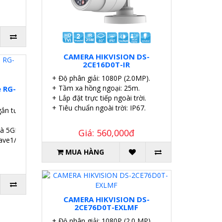
CAMERA HIKVISION DS-
2CE16D0T-IR
+ Độ phân giải: 1080P (2.0MP).
+ Tầm xa hồng ngoại: 25m.
e RG-
+ Lắp đặt trực tiếp ngoài trời.
+ Tiêu chuẩn ngoài trời: IP67.
gắn tường.
và 5GHz.
Giá: 560,000đ
Wave1/Wave2, MU-MIMO.
MUA HÀNG
CAMERA HIKVISION DS-
2CE76D0T-EXLMF
+ Độ phân giải: 1080P (2.0 MP).