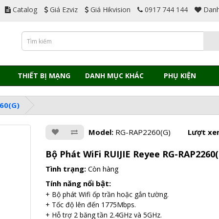
Catalog
Giá Ezviz
Giá Hikvision
0917 744 144
Danh
THIẾT BỊ MẠNG
DANH MỤC KHÁC
PHỤ KIỆN
260(G)
Model:
RG-RAP2260(G)
Lượt xe
Bộ Phát WiFi RUIJIE Reyee RG-RAP2260(
Tình trạng:
Còn hàng
Tính năng nổi bật:
+ Bộ phát Wifi ốp trần hoặc gắn tường.
+ Tốc độ lên đến 1775Mbps.
+ Hỗ trợ 2 băng tần 2.4GHz và 5GHz.