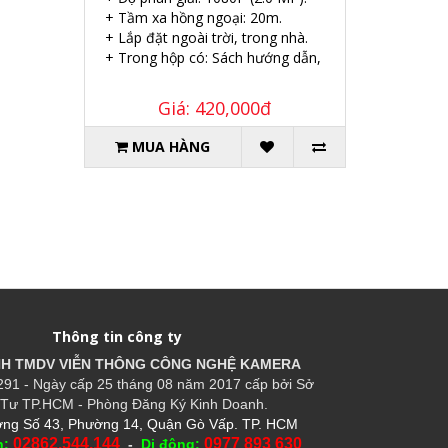
+ Tầm xa hồng ngoại: 20m.
+ Lắp đặt ngoài trời, trong nhà.
+ Trong hộp có: Sách hướng dẫn, Ốc vít tắc kê.
Giá: 420,000đ
MUA HÀNG
Thông tin công ty
HH TMDV VIỄN THÔNG CÔNG NGHỆ
KAMERA
91 - Ngày cấp 25 tháng 08 năm 2017 cấp bởi Sở
Tư TP.HCM - Phòng Đăng Ký Kinh Doanh.
ng Số 43, Phường 14, Quận Gò Vấp. TP. HCM
02862.544.144
0977 893 630
n:
-
Di động: