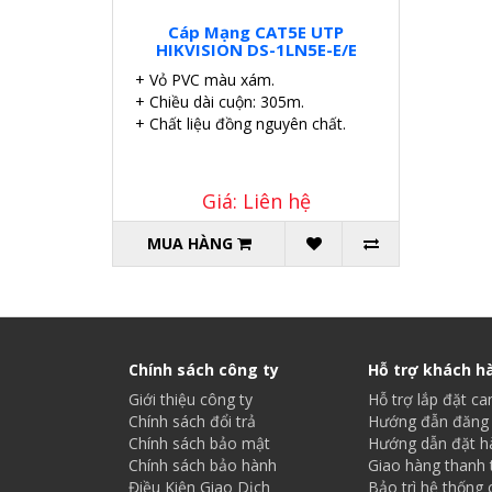
Cáp Mạng CAT5E UTP
HIKVISION DS-1LN5E-E/E
+ Vỏ PVC màu xám.
+ Chiều dài cuộn: 305m.
+ Chất liệu đồng nguyên chất.
Giá: Liên hệ
MUA HÀNG
Chính sách công ty
Hỗ trợ khách h
Giới thiệu công ty
Hỗ trợ lắp đặt c
Chính sách đổi trả
Hướng đẫn đăng 
Chính sách bảo mật
Hướng dẫn đặt h
Chính sách bảo hành
Giao hàng thanh 
Điều Kiện Giao Dịch
Bảo trì hệ thống