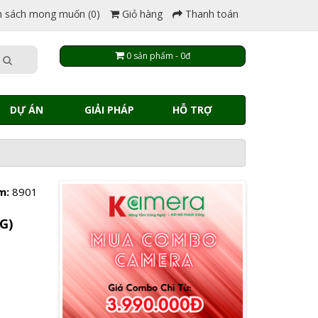
 sách mong muốn (0)
Giỏ hàng
Thanh toán
0 sản phẩm - 0đ
DỰ ÁN
GIẢI PHÁP
HỖ TRỢ
m:
8901
G)