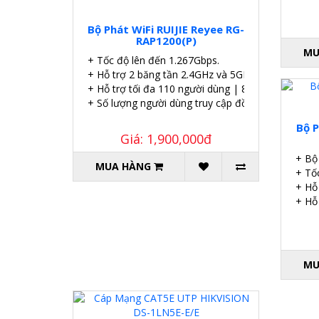
Bộ Phát WiFi RUIJIE Reyee RG-
RAP1200(P)
MU
+ Tốc độ lên đến 1.267Gbps.
+ Hỗ trợ 2 băng tần 2.4GHz và 5GHz
+ Hỗ trợ tối đa 110 người dùng | 8 SSID.
+ Số lượng người dùng truy cập đồng thời đề xuất 
Bộ P
Giá: 1,900,000đ
+ Bộ
MUA HÀNG
+ Tố
+ Hỗ
+ Hỗ
MU