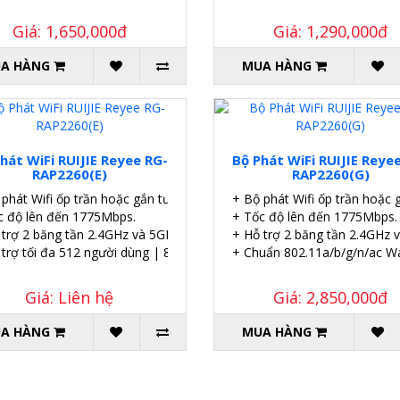
Giá: 1,650,000đ
Giá: 1,290,000đ
A HÀNG
MUA HÀNG
là 24+.
hát WiFi RUIJIE Reyee RG-
Bộ Phát WiFi RUIJIE Reye
RAP2260(E)
RAP2260(G)
 phát Wifi ốp trần hoặc gắn tường.
+ Bộ phát Wifi ốp trần hoặc 
c độ lên đến 1775Mbps.
+ Tốc độ lên đến 1775Mbps.
 trợ 2 băng tần 2.4GHz và 5GHz.
+ Hỗ trợ 2 băng tần 2.4GHz 
 trợ tối đa 512 người dùng | 8 SSID.
+ Chuẩn 802.11a/b/g/n/ac 
Giá: Liên hệ
Giá: 2,850,000đ
A HÀNG
MUA HÀNG