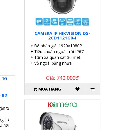
CAMERA IP HIKVISION DS-
2CD1121G0-I
+ Độ phân giải 1920×1080P.
+ Tiêu chuẩn ngoài trời IP67.
+ Tầm xa quan sát 30 mét.
+ Vỏ ngoài bằng nhựa.
Giá: 740,000đ
MUA HÀNG
e RG-
gắn tường.
ng | 8 SSID.
và 5GHz.