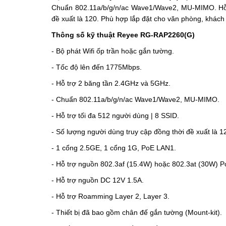
Chuẩn 802.11a/b/g/n/ac Wave1/Wave2, MU-MIMO. Hỗ t
đề xuất là 120. Phù hợp lắp đặt cho văn phòng, khách
Thông số kỹ thuật Reyee RG-RAP2260(G)
- Bộ phát Wifi ốp trần hoặc gắn tường.
- Tốc độ lên đến 1775Mbps.
- Hỗ trợ 2 băng tần 2.4GHz và 5GHz.
- Chuẩn 802.11a/b/g/n/ac Wave1/Wave2, MU-MIMO.
- Hỗ trợ tối đa 512 người dùng | 8 SSID.
- Số lượng người dùng truy cập đồng thời đề xuất là 1
- 1 cổng 2.5GE, 1 cổng 1G, PoE LAN1.
- Hỗ trợ nguồn 802.3af (15.4W) hoặc 802.3at (30W) P
- Hỗ trợ nguồn DC 12V 1.5A.
- Hỗ trợ Roamming Layer 2, Layer 3.
- Thiết bị đã bao gồm chân đế gắn tường (Mount-kit).