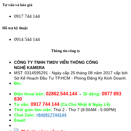
Tư vấn và báo giá
0917 744 144
Hỗ trợ kỹ thuật
0914 544 144
Thông tin công ty
CÔNG TY TNHH TMDV VIỄN THÔNG CÔNG
NGHỆ
KAMERA
MST: 0314595291 - Ngày cấp 25 tháng 08 năm 2017 cấp bởi
Sở Kế Hoạch Đầu Tư TP.HCM - Phòng Đăng Ký Kinh Doanh.
Đ/c:
28/15 Đường Số 43, Phường 14, Quận Gò Vấp. TP.
HCM
02862.544.144
0977 893
Điện thoại bàn:
-
Di động:
630
0917 744 144
Tư vấn:
(Cả Chủ Nhật & Ngày Lễ)
Thời gian làm việc:
Thứ 2 - Thứ 7 (8:00AM - 5:00PM)
Chat Zalo:
+840917744144
Email:
congnghekamera@gmail.com