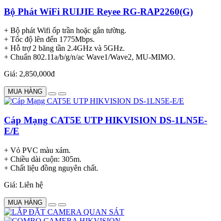
Bộ Phát WiFi RUIJIE Reyee RG-RAP2260(G)
+ Bộ phát Wifi ốp trần hoặc gắn tường.
+ Tốc độ lên đến 1775Mbps.
+ Hỗ trợ 2 băng tần 2.4GHz và 5GHz.
+ Chuẩn 802.11a/b/g/n/ac Wave1/Wave2, MU-MIMO.
Giá: 2,850,000đ
MUA HÀNG
Cáp Mạng CAT5E UTP HIKVISION DS-1LN5E-
E/E
+ Vỏ PVC màu xám.
+ Chiều dài cuộn: 305m.
+ Chất liệu đồng nguyên chất.
Giá: Liên hệ
MUA HÀNG