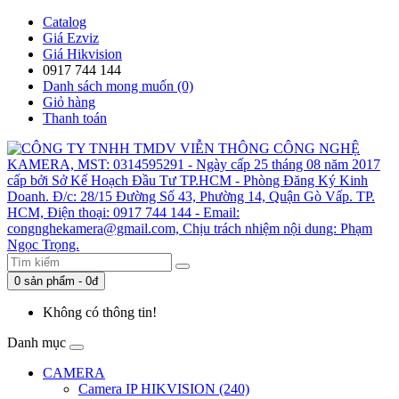
Catalog
Giá Ezviz
Giá Hikvision
0917 744 144
Danh sách mong muốn (0)
Giỏ hàng
Thanh toán
0 sản phẩm - 0đ
Không có thông tin!
Danh mục
CAMERA
Camera IP HIKVISION (240)