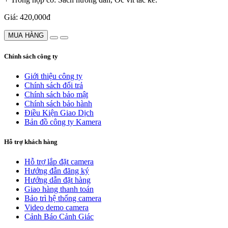
Giá: 420,000đ
MUA HÀNG
Chính sách công ty
Giới thiệu công ty
Chính sách đổi trả
Chính sách bảo mật
Chính sách bảo hành
Điều Kiện Giao Dịch
Bản đồ công ty Kamera
Hỗ trợ khách hàng
Hỗ trợ lắp đặt camera
Hướng đẫn đăng ký
Hướng dẫn đặt hàng
Giao hàng thanh toán
Bảo trì hệ thống camera
Video demo camera
Cảnh Báo Cảnh Giác