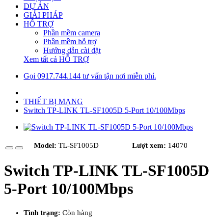
DỰ ÁN
GIẢI PHÁP
HỖ TRỢ
Phần mềm camera
Phần mềm hỗ trợ
Hướng dẫn cài đặt
Xem tất cả HỖ TRỢ
Gọi 0917.744.144 tư vấn tận nơi miễn phí.
THIẾT BỊ MẠNG
Switch TP-LINK TL-SF1005D 5-Port 10/100Mbps
Model:
TL-SF1005D
Lượt xem:
14070
Switch TP-LINK TL-SF1005D
5-Port 10/100Mbps
Tình trạng:
Còn hàng