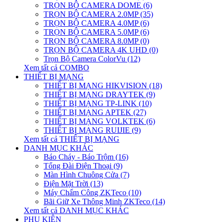
TRỌN BỘ CAMERA DOME (6)
TRỌN BỘ CAMERA 2.0MP (35)
TRỌN BỘ CAMERA 4.0MP (6)
TRỌN BỘ CAMERA 5.0MP (6)
TRỌN BỘ CAMERA 8.0MP (0)
TRỌN BỘ CAMERA 4K UHD (0)
Trọn Bộ Camera ColorVu (12)
Xem tất cả COMBO
THIẾT BỊ MẠNG
THIẾT BỊ MẠNG HIKVISION (18)
THIẾT BỊ MẠNG DRAYTEK (9)
THIẾT BỊ MẠNG TP-LINK (10)
THIẾT BỊ MẠNG APTEK (27)
THIẾT BỊ MẠNG VOLKTEK (6)
THIẾT BỊ MẠNG RUIJIE (9)
Xem tất cả THIẾT BỊ MẠNG
DANH MỤC KHÁC
Báo Cháy - Báo Trộm (16)
Tổng Đài Điện Thoại (9)
Màn Hình Chuông Cửa (7)
Điện Mặt Trời (13)
Máy Chấm Công ZKTeco (10)
Bãi Giữ Xe Thông Minh ZKTeco (14)
Xem tất cả DANH MỤC KHÁC
PHỤ KIỆN