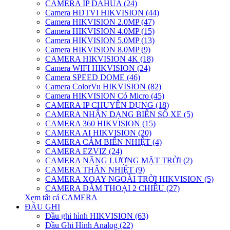
CAMERA IP DAHUA (24)
Camera HDTVI HIKVISION (44)
Camera HIKVISION 2.0MP (47)
Camera HIKVISION 4.0MP (15)
Camera HIKVISION 5.0MP (13)
Camera HIKVISION 8.0MP (9)
CAMERA HIKVISION 4K (18)
Camera WIFI HIKVISION (24)
Camera SPEED DOME (46)
Camera ColorVu HIKVISION (82)
Camera HIKVISION Có Micro (45)
CAMERA IP CHUYÊN DỤNG (18)
CAMERA NHẬN DẠNG BIỂN SỐ XE (5)
CAMERA 360 HIKVISION (15)
CAMERA AI HIKVISION (20)
CAMERA CẢM BIẾN NHIỆT (4)
CAMERA EZVIZ (24)
CAMERA NĂNG LƯỢNG MẶT TRỜI (2)
CAMERA THÂN NHIỆT (9)
CAMERA XOAY NGOÀI TRỜI HIKVISION (5)
CAMERA ĐÀM THOẠI 2 CHIỀU (27)
Xem tất cả CAMERA
ĐẦU GHI
Đầu ghi hình HIKVISION (63)
Đầu Ghi Hình Analog (22)