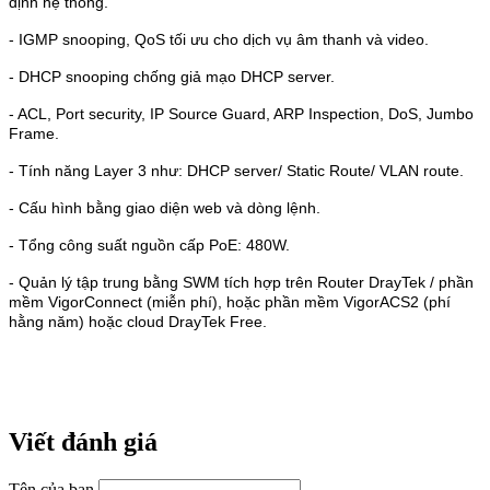
định hệ thống.
- IGMP snooping, QoS tối ưu cho dịch vụ âm thanh và video.
- DHCP snooping chống giả mạo DHCP server.
- ACL, Port security, IP Source Guard, ARP Inspection, DoS, Jumbo
Frame.
- Tính năng Layer 3 như: DHCP server/ Static Route/ VLAN route.
- Cấu hình bằng giao diện web và dòng lệnh.
- Tổng công suất nguồn cấp PoE: 480W.
- Quản lý tập trung bằng SWM tích hợp trên Router DrayTek / phần
mềm VigorConnect (miễn phí), hoặc phần mềm VigorACS2 (phí
hằng năm) hoặc cloud DrayTek Free.
Viết đánh giá
Tên của bạn