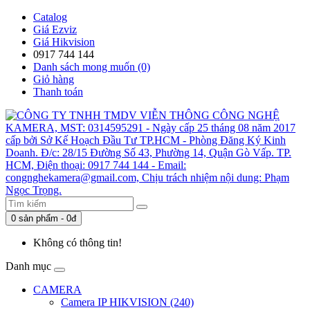
Catalog
Giá Ezviz
Giá Hikvision
0917 744 144
Danh sách mong muốn (0)
Giỏ hàng
Thanh toán
0 sản phẩm - 0đ
Không có thông tin!
Danh mục
CAMERA
Camera IP HIKVISION (240)