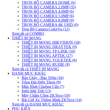
TRỌN BỘ CAMERA DOME (6)
TRỌN BỘ CAMERA 2.0MP (35)
TRỌN BỘ CAMERA 4.0MP (6)
TRỌN BỘ CAMERA 5.0MP (6)
TRỌN BỘ CAMERA 8.0MP (0)
TRỌN BỘ CAMERA 4K UHD (0)
Trọn Bộ Camera ColorVu (12)
Xem tất cả COMBO
THIẾT BỊ MẠNG
THIẾT BỊ MẠNG HIKVISION (18)
THIẾT BỊ MẠNG DRAYTEK (9)
THIẾT BỊ MẠNG TP-LINK (10)
THIẾT BỊ MẠNG APTEK (27)
THIẾT BỊ MẠNG VOLKTEK (6)
THIẾT BỊ MẠNG RUIJIE (9)
Xem tất cả THIẾT BỊ MẠNG
DANH MỤC KHÁC
Báo Cháy - Báo Trộm (16)
Tổng Đài Điện Thoại (9)
Màn Hình Chuông Cửa (7)
Điện Mặt Trời (13)
Máy Chấm Công ZKTeco (10)
Bãi Giữ Xe Thông Minh ZKTeco (14)
Xem tất cả DANH MỤC KHÁC
PHỤ KIỆN