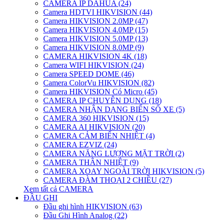
CAMERA IP DAHUA (24)
Camera HDTVI HIKVISION (44)
Camera HIKVISION 2.0MP (47)
Camera HIKVISION 4.0MP (15)
Camera HIKVISION 5.0MP (13)
Camera HIKVISION 8.0MP (9)
CAMERA HIKVISION 4K (18)
Camera WIFI HIKVISION (24)
Camera SPEED DOME (46)
Camera ColorVu HIKVISION (82)
Camera HIKVISION Có Micro (45)
CAMERA IP CHUYÊN DỤNG (18)
CAMERA NHẬN DẠNG BIỂN SỐ XE (5)
CAMERA 360 HIKVISION (15)
CAMERA AI HIKVISION (20)
CAMERA CẢM BIẾN NHIỆT (4)
CAMERA EZVIZ (24)
CAMERA NĂNG LƯỢNG MẶT TRỜI (2)
CAMERA THÂN NHIỆT (9)
CAMERA XOAY NGOÀI TRỜI HIKVISION (5)
CAMERA ĐÀM THOẠI 2 CHIỀU (27)
Xem tất cả CAMERA
ĐẦU GHI
Đầu ghi hình HIKVISION (63)
Đầu Ghi Hình Analog (22)