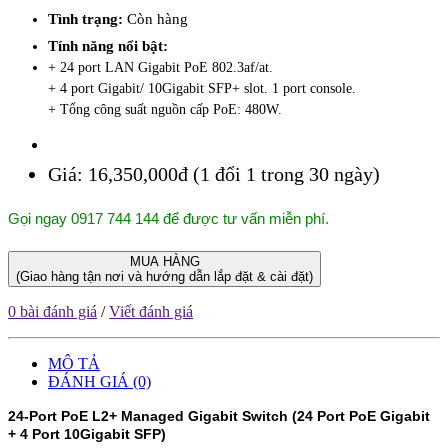
Tình trạng:
Còn hàng
Tính năng nổi bật:
+ 24 port LAN Gigabit PoE 802.3af/at.
+ 4 port Gigabit/ 10Gigabit SFP+ slot. 1 port console.
+ Tổng công suất nguồn cấp PoE: 480W.
Giá:
16,350,000đ (1 đổi 1 trong 30 ngày)
Gọi ngay 0917 744 144 để được tư vấn miễn phí.
MUA HÀNG
(Giao hàng tận nơi và hướng dẫn lắp đặt & cài đặt)
0 bài đánh giá
/
Viết đánh giá
MÔ TẢ
ĐÁNH GIÁ (0)
24-Port PoE L2+ Managed Gigabit Switch (24 Port PoE Gigabit
+ 4 Port 10Gigabit SFP)