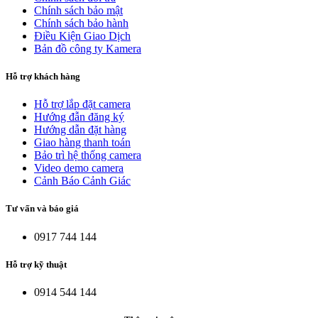
Chính sách bảo mật
Chính sách bảo hành
Điều Kiện Giao Dịch
Bản đồ công ty Kamera
Hỗ trợ khách hàng
Hỗ trợ lắp đặt camera
Hướng đẫn đăng ký
Hướng dẫn đặt hàng
Giao hàng thanh toán
Bảo trì hệ thống camera
Video demo camera
Cảnh Báo Cảnh Giác
Tư vấn và báo giá
0917 744 144
Hỗ trợ kỹ thuật
0914 544 144