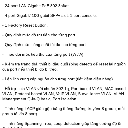
- 24 port LAN Gigabit PoE 802.3af/at.
- 4 port Gigabit/ 10Gigabit SFP+ slot. 1 port console.
- 1 Factory Reset Button.
- Quy định mức độ ưu tiên cho từng port.
- Quy định mức công suất tối đa cho từng port.
- Theo dõi mức tiêu thụ của từng port (W / A).
- Kiểm tra trạng thái thiết bị đầu cuối (ping detect) để reset lại nguồn
của port nếu thiết bị đó bị treo.
- Lập lịch cung cấp nguồn cho từng port (tiết kiệm điện năng).
- Hỗ trợ chia VLAN với chuẩn 802.1q, Port based VLAN, MAC based
VLAN, Protocol-based VLAN, VoIP VLAN, Surveillance VLAN, VLAN
Management Q-in-Q basic, Port Isolation.
- Tính năng LACP giúp gộp băng thông đường truyền( 8 group, mỗi
group tối đa 8 port).
- Tính năng Spanning Tree, Loop detection giúp tăng cường độ ổn