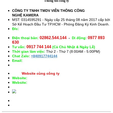
Thông tin công ty
CÔNG TY TNHH TMDV VIỄN THÔNG CÔNG
NGHỆ
KAMERA
MST: 0314595291 - Ngày cấp 25 tháng 08 năm 2017 cấp bởi
Sở Kế Hoạch Đầu Tư TP.HCM - Phòng Đăng Ký Kinh Doanh.
Đ/c:
28/15 Đường Số 43, Phường 14, Quận Gò Vấp. TP.
HCM
02862.544.144
0977 893
Điện thoại bàn:
-
Di động:
630
0917 744 144
Tư vấn:
(Cả Chủ Nhật & Ngày Lễ)
Thời gian làm việc:
Thứ 2 - Thứ 7 (8:00AM - 5:00PM)
Chat Zalo:
+840917744144
Email:
congnghekamera@gmail.com
Website cùng công ty
Website:
https://kameracorp.vn
Website:
https://kamera.vn