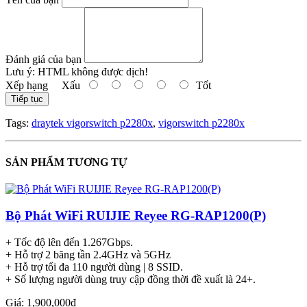
Đánh giá của bạn
Lưu ý:
HTML không được dịch!
Xếp hạng
Xấu
Tốt
Tiếp tục
Tags:
draytek vigorswitch p2280x
,
vigorswitch p2280x
SẢN PHẨM TƯƠNG TỰ
Bộ Phát WiFi RUIJIE Reyee RG-RAP1200(P)
+ Tốc độ lên đến 1.267Gbps.
+ Hỗ trợ 2 băng tần 2.4GHz và 5GHz
+ Hỗ trợ tối đa 110 người dùng | 8 SSID.
+ Số lượng người dùng truy cập đồng thời đề xuất là 24+.
Giá: 1,900,000đ