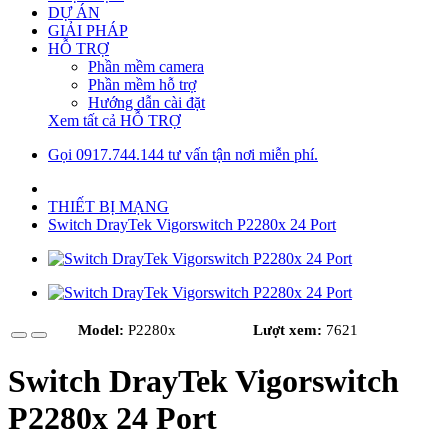
DỰ ÁN
GIẢI PHÁP
HỖ TRỢ
Phần mềm camera
Phần mềm hỗ trợ
Hướng dẫn cài đặt
Xem tất cả HỖ TRỢ
Gọi 0917.744.144 tư vấn tận nơi miễn phí.
THIẾT BỊ MẠNG
Switch DrayTek Vigorswitch P2280x 24 Port
Model:
P2280x
Lượt xem:
7621
Switch DrayTek Vigorswitch
P2280x 24 Port