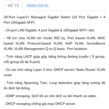
MÔ TẢ
ĐÁNH GIÁ (0)
28-Port Layer2+ Managed Gigabit Switch (24 Port Gigabit + 4
Port 10Gigabit SFP)
- 24 port LAN Gigabit; 4 port Gigabit & 10Gigabit SFP+ slot.
- Hỗ trợ chia VLAN với chuẩn 802.1q, Port based VLAN, MAC
based VLAN, Protocol-based VLAN, VoIP VLAN, Surveillance
VLAN, VLAN Management Q-in-Q basic, Port Isolation.
- Tính năng LACP giúp gộp băng thông đường truyền ( 8 group,
mỗi group tối đa 8 port).
- Có các tính năng Layer 3 như: DHCP server/ Static Route/ VLAN
route.
- Tính năng Spanning Tree, Loop detection giúp tăng cường độ
ổn định hệ thống.
- IGMP snooping, QoS tối ưu cho dịch vụ âm thanh và video.
- DHCP snooping chống giả mạo DHCP server.