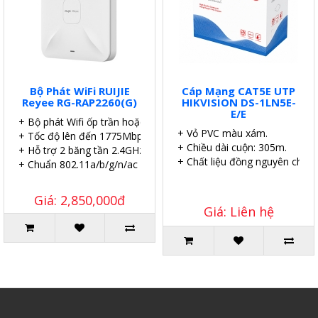
Bộ Phát WiFi RUIJIE
Cáp Mạng CAT5E UTP
Reyee RG-RAP2260(G)
HIKVISION DS-1LN5E-
E/E
+ Bộ phát Wifi ốp trần hoặc gắn tường.
+ Vỏ PVC màu xám.
+ Tốc độ lên đến 1775Mbps.
+ Chiều dài cuộn: 305m.
+ Hỗ trợ 2 băng tần 2.4GHz và 5GHz.
+ Chất liệu đồng nguyên chất.
+ Chuẩn 802.11a/b/g/n/ac Wave1/Wave2, MU-MIMO.
Giá: 2,850,000đ
Giá: Liên hệ