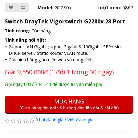
Model:
G2280x
Lượt xem:
5867
Switch DrayTek Vigorswitch G2280x 28 Port
Tình trạng:
Còn hàng
Tính năng nổi bật:
+ 24 port LAN Gigabit; 4 port Gigabit & 10Gigabit SFP+ slot.
+ DHCP server/ Static Route/ VLAN route.
+ Cấu hình bằng giao diện web và dòng lệnh.
Giá:
9,550,000đ (1 đổi 1 trong 30 ngày)
Gọi ngay 0917 744 144 để được tư vấn miễn phí.
MUA HÀNG
(Giao hàng tận nơi và hướng dẫn lắp đặt & cài đặt)
0 bài đánh giá
/
Viết đánh giá