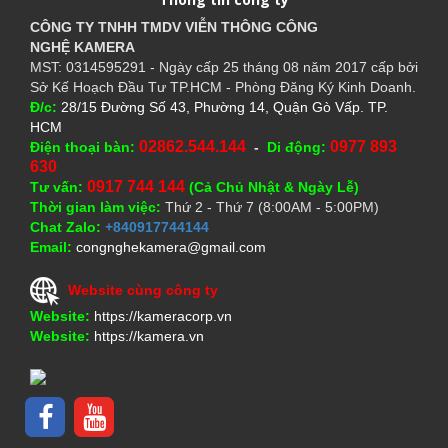
CÔNG TY TNHH TMDV VIỄN THÔNG CÔNG
NGHỆ
KAMERA
MST: 0314595291 - Ngày cấp 25 tháng 08 năm 2017 cấp bởi
Sở Kế Hoạch Đầu Tư TP.HCM - Phòng Đăng Ký Kinh Doanh.
Đ/c:
28/15 Đường Số 43, Phường 14, Quận Gò Vấp. TP.
HCM
02862.544.144
0977 893
Điện thoại bàn:
-
Di động:
630
0917 744 144
Tư vấn:
(Cả Chủ Nhật & Ngày Lễ)
Thời gian làm việc:
Thứ 2 - Thứ 7 (8:00AM - 5:00PM)
Chat Zalo:
+840917744144
Email:
congnghekamera@gmail.com
Website cùng công ty
Website:
https://kameracorp.vn
Website:
https://kamera.vn