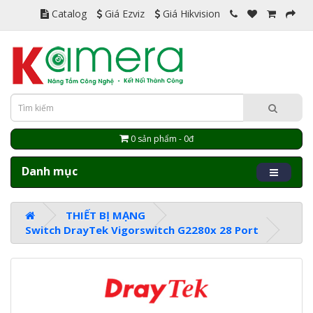
Catalog
Giá Ezviz
Giá Hikvision
0 sản phẩm - 0đ
Danh mục
THIẾT BỊ MẠNG
Switch DrayTek Vigorswitch G2280x 28 Port