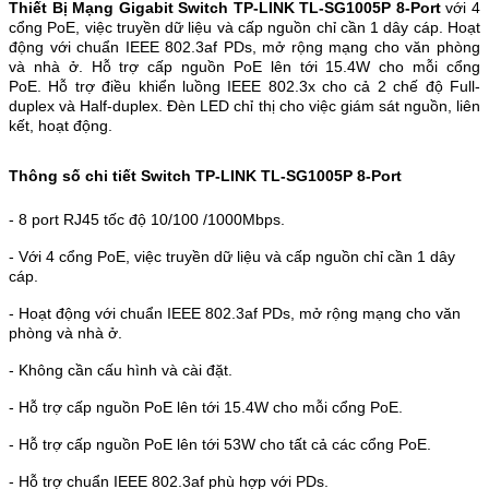
Thiết Bị Mạng Gigabit Switch TP-LINK TL-SG1005P 8-Port
v
ới 4
cổng PoE, việc truyền dữ liệu và cấp nguồn chỉ cần 1 dây cáp.
Hoạt
động với chuẩn IEEE 802.3af PDs, mở rộng mạng cho văn phòng
và nhà ở.
Hỗ trợ cấp nguồn PoE lên tới 15.4W cho mỗi cổng
PoE.
Hỗ trợ điều khiển luồng IEEE 802.3x cho cả 2 chế độ Full-
duplex và Half-duplex.
Đèn LED chỉ thị cho việc giám sát nguồn, liên
kết, hoạt động.
Thông số chi tiết
Switch TP-LINK TL-SG1005P 8-Port
- 8 port RJ45 tốc độ 10/100 /1000Mbps.
- Với 4 cổng PoE, việc truyền dữ liệu và cấp nguồn chỉ cần 1 dây
cáp.
- Hoạt động với chuẩn IEEE 802.3af PDs, mở rộng mạng cho văn
phòng và nhà ở.
- Không cần cấu hình và cài đặt.
- Hỗ trợ cấp nguồn PoE lên tới 15.4W cho mỗi cổng PoE.
- Hỗ trợ cấp nguồn PoE lên tới 53W cho tất cả các cổng PoE.
- Hỗ trợ chuẩn IEEE 802.3af phù hợp với PDs.