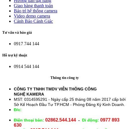
Hướng dẫn đặt hàng
Giao hàng thanh toán
Bảo trì hệ thống camera
Video demo camera
Cảnh Báo Cảnh Giác
Tư vấn và báo giá
0917 744 144
Hỗ trợ kỹ thuật
0914 544 144
Thông tin công ty
CÔNG TY TNHH TMDV VIỄN THÔNG CÔNG
NGHỆ
KAMERA
MST: 0314595291 - Ngày cấp 25 tháng 08 năm 2017 cấp bởi
Sở Kế Hoạch Đầu Tư TP.HCM - Phòng Đăng Ký Kinh Doanh.
Đ/c:
28/15 Đường Số 43, Phường 14, Quận Gò Vấp. TP.
HCM
02862.544.144
0977 893
Điện thoại bàn:
-
Di động:
630