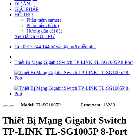
DỰ ÁN
GIẢI PHÁP
HỖ TRỢ
Phần mềm camera
Phần mềm hỗ trợ
Hướng dẫn cài đặt
Xem tất cả HỖ TRỢ
Gọi 0917.744.144 tư vấn tận nơi miễn phí.
Thiết Bị Mạng Gigabit Switch TP-LINK TL-SG1005P 8-Port
Model:
TL-SG1005P
Lượt xem:
13289
Thiết Bị Mạng Gigabit Switch
TP-LINK TL-SG1005P 8-Port