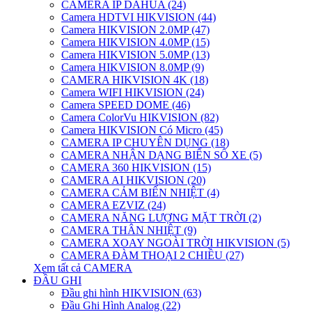
CAMERA IP DAHUA (24)
Camera HDTVI HIKVISION (44)
Camera HIKVISION 2.0MP (47)
Camera HIKVISION 4.0MP (15)
Camera HIKVISION 5.0MP (13)
Camera HIKVISION 8.0MP (9)
CAMERA HIKVISION 4K (18)
Camera WIFI HIKVISION (24)
Camera SPEED DOME (46)
Camera ColorVu HIKVISION (82)
Camera HIKVISION Có Micro (45)
CAMERA IP CHUYÊN DỤNG (18)
CAMERA NHẬN DẠNG BIỂN SỐ XE (5)
CAMERA 360 HIKVISION (15)
CAMERA AI HIKVISION (20)
CAMERA CẢM BIẾN NHIỆT (4)
CAMERA EZVIZ (24)
CAMERA NĂNG LƯỢNG MẶT TRỜI (2)
CAMERA THÂN NHIỆT (9)
CAMERA XOAY NGOÀI TRỜI HIKVISION (5)
CAMERA ĐÀM THOẠI 2 CHIỀU (27)
Xem tất cả CAMERA
ĐẦU GHI
Đầu ghi hình HIKVISION (63)
Đầu Ghi Hình Analog (22)