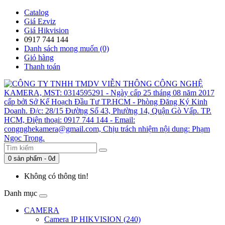
Catalog
Giá Ezviz
Giá Hikvision
0917 744 144
Danh sách mong muốn (0)
Giỏ hàng
Thanh toán
0 sản phẩm - 0đ
Không có thông tin!
Danh mục
CAMERA
Camera IP HIKVISION (240)