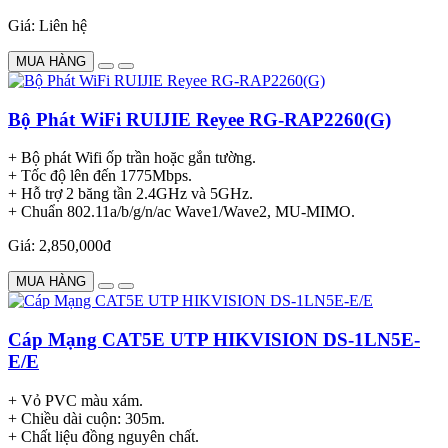
Giá: Liên hệ
MUA HÀNG
Bộ Phát WiFi RUIJIE Reyee RG-RAP2260(G)
+ Bộ phát Wifi ốp trần hoặc gắn tường.
+ Tốc độ lên đến 1775Mbps.
+ Hỗ trợ 2 băng tần 2.4GHz và 5GHz.
+ Chuẩn 802.11a/b/g/n/ac Wave1/Wave2, MU-MIMO.
Giá: 2,850,000đ
MUA HÀNG
Cáp Mạng CAT5E UTP HIKVISION DS-1LN5E-
E/E
+ Vỏ PVC màu xám.
+ Chiều dài cuộn: 305m.
+ Chất liệu đồng nguyên chất.