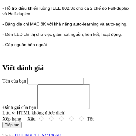
- Hỗ trợ điều khiển luồng IEEE 802.3x cho cả 2 chế độ Full-duplex
và Half-duplex.
- Bảng địa chỉ MAC 8K với khả năng auto-learning và auto-aging.
- Đèn LED chỉ thị cho việc giám sát nguồn, liên kết, hoạt động.
- Cấp nguồn bên ngoài.
Viết đánh giá
Tên của bạn
Đánh giá của bạn
Lưu ý:
HTML không được dịch!
Xếp hạng
Xấu
Tốt
Tiếp tục
Tags:
TP-LINK TL-SG1005P