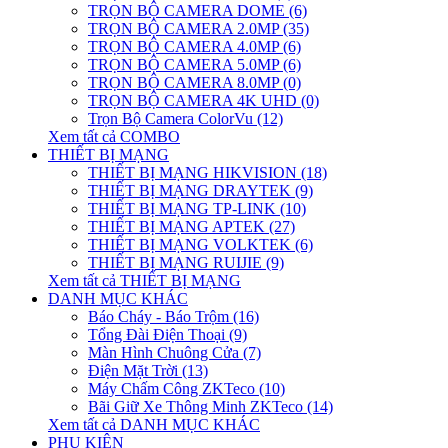
TRỌN BỘ CAMERA DOME (6)
TRỌN BỘ CAMERA 2.0MP (35)
TRỌN BỘ CAMERA 4.0MP (6)
TRỌN BỘ CAMERA 5.0MP (6)
TRỌN BỘ CAMERA 8.0MP (0)
TRỌN BỘ CAMERA 4K UHD (0)
Trọn Bộ Camera ColorVu (12)
Xem tất cả COMBO
THIẾT BỊ MẠNG
THIẾT BỊ MẠNG HIKVISION (18)
THIẾT BỊ MẠNG DRAYTEK (9)
THIẾT BỊ MẠNG TP-LINK (10)
THIẾT BỊ MẠNG APTEK (27)
THIẾT BỊ MẠNG VOLKTEK (6)
THIẾT BỊ MẠNG RUIJIE (9)
Xem tất cả THIẾT BỊ MẠNG
DANH MỤC KHÁC
Báo Cháy - Báo Trộm (16)
Tổng Đài Điện Thoại (9)
Màn Hình Chuông Cửa (7)
Điện Mặt Trời (13)
Máy Chấm Công ZKTeco (10)
Bãi Giữ Xe Thông Minh ZKTeco (14)
Xem tất cả DANH MỤC KHÁC
PHỤ KIỆN