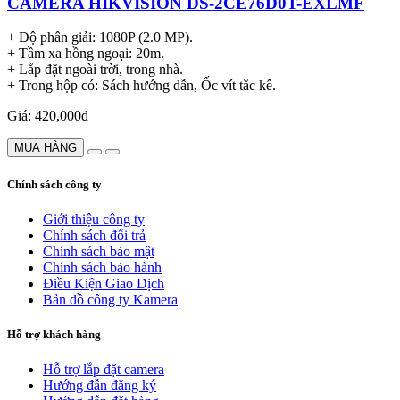
CAMERA HIKVISION DS-2CE76D0T-EXLMF
+ Độ phân giải: 1080P (2.0 MP).
+ Tầm xa hồng ngoại: 20m.
+ Lắp đặt ngoài trời, trong nhà.
+ Trong hộp có: Sách hướng dẫn, Ốc vít tắc kê.
Giá: 420,000đ
MUA HÀNG
Chính sách công ty
Giới thiệu công ty
Chính sách đổi trả
Chính sách bảo mật
Chính sách bảo hành
Điều Kiện Giao Dịch
Bản đồ công ty Kamera
Hỗ trợ khách hàng
Hỗ trợ lắp đặt camera
Hướng đẫn đăng ký