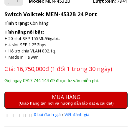
Model:
MEN-4532B
Lượt xem:
7941
Switch Volktek MEN-4532B 24 Port
Tình trạng:
Còn hàng
Tính năng nổi bật:
+ 20-slot SFP 155Mb/Gigabit.
+ 4 slot SFP 1.25Gbps.
+ Hỗ trợ chia VLAN 802.1q.
+ Made in Taiwan.
Giá:
16,750,000đ (1 đổi 1 trong 30 ngày)
Gọi ngay 0917 744 144 để được tư vấn miễn phí.
MUA HÀNG
(Giao hàng tận nơi và hướng dẫn lắp đặt & cài đặt)
0 bài đánh giá
/
Viết đánh giá