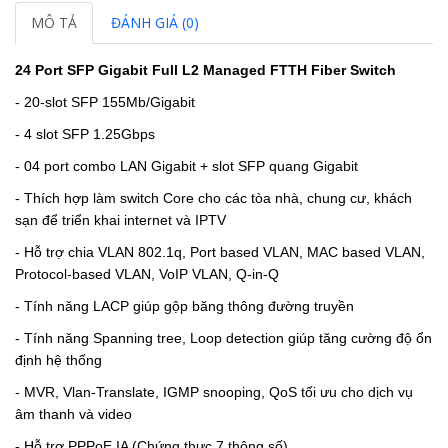
MÔ TẢ
ĐÁNH GIÁ (0)
24 Port SFP Gigabit Full L2 Managed FTTH Fiber Switch
- 20-slot SFP 155Mb/Gigabit
- 4 slot SFP 1.25Gbps
- 04 port combo LAN Gigabit + slot SFP quang Gigabit
- Thích hợp làm switch Core cho các tòa nhà, chung cư, khách
sạn để triển khai internet và IPTV
- Hỗ trợ chia VLAN 802.1q, Port based VLAN, MAC based VLAN,
Protocol-based VLAN, VoIP VLAN, Q-in-Q
- Tính năng LACP giúp gộp băng thông đường truyền
- Tính năng Spanning tree, Loop detection giúp tăng cường độ ổn
định hệ thống
- MVR, Vlan-Translate, IGMP snooping, QoS tối ưu cho dịch vụ
âm thanh và video
- Hỗ trợ PPPoE IA (Chứng thực 7 thông số)