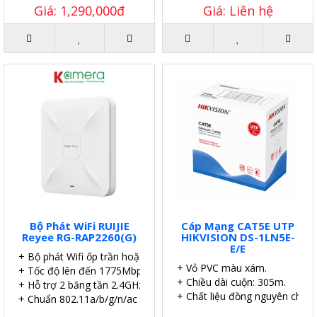
Giá: 1,290,000đ
Giá: Liên hệ
Bộ Phát WiFi RUIJIE
Cáp Mạng CAT5E UTP
Reyee RG-RAP2260(G)
HIKVISION DS-1LN5E-
E/E
+ Bộ phát Wifi ốp trần hoặc gắn tường.
+ Vỏ PVC màu xám.
+ Tốc độ lên đến 1775Mbps.
+ Chiều dài cuộn: 305m.
+ Hỗ trợ 2 băng tần 2.4GHz và 5GHz.
+ Chất liệu đồng nguyên chất.
+ Chuẩn 802.11a/b/g/n/ac Wave1/Wave2, MU-MIMO.