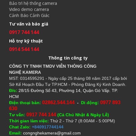
Bảo trì hệ thống camera
Video demo camera
Cảnh Báo Cảnh Giác
Tư vấn và báo giá
0917 744 144
Hỗ trợ kỹ thuật
0914 544 144
Thông tin công ty
CÔNG TY TNHH TMDV VIỄN THÔNG CÔNG
NGHỆ
KAMERA
MST: 0314595291 - Ngày cấp 25 tháng 08 năm 2017 cấp bởi
Sở Kế Hoạch Đầu Tư TP.HCM - Phòng Đăng Ký Kinh Doanh.
Đ/c:
28/15 Đường Số 43, Phường 14, Quận Gò Vấp. TP.
HCM
02862.544.144
0977 893
Điện thoại bàn:
-
Di động:
630
0917 744 144
Tư vấn:
(Cả Chủ Nhật & Ngày Lễ)
Thời gian làm việc:
Thứ 2 - Thứ 7 (8:00AM - 5:00PM)
Chat Zalo:
+840917744144
Email:
congnghekamera@gmail.com