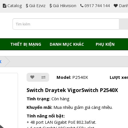
Catalog
Giá Ezviz
Giá Hikvision
0917 744 144
Danh
THIẾT BỊ MẠNG
DANH MỤC KHÁC
PHỤ KIỆN
X
Model:
P2540X
Lượt xe
Switch Draytek VigorSwitch P2540X
Tình trạng:
Còn hàng
Khuyến mãi:
Mua nhiều giảm giá càng nhiều.
Tính năng nổi bật:
+ 48 port LAN Gigabit PoE 802.3af/at.