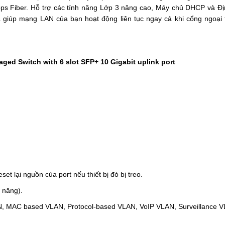
ps Fiber. Hỗ trợ các tính năng Lớp 3 nâng cao, Máy chủ DHCP và Đị
 giúp mạng LAN của bạn hoạt động liên tục ngay cả khi cổng ngoại t
ged Switch with 6 slot SFP+ 10 Gigabit uplink port
eset lại nguồn của port nếu thiết bị đó bị treo.
n năng).
AN, MAC based VLAN, Protocol-based VLAN, VoIP VLAN, Surveillance 