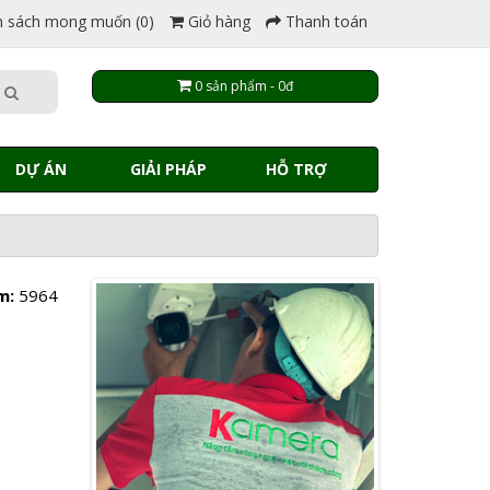
 sách mong muốn (0)
Giỏ hàng
Thanh toán
0 sản phẩm - 0đ
DỰ ÁN
GIẢI PHÁP
HỖ TRỢ
m:
5964