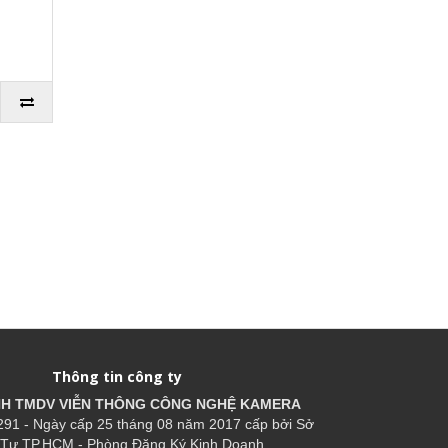
Thông tin công ty
HH TMDV VIỄN THÔNG CÔNG NGHỆ
KAMERA
91 - Ngày cấp 25 tháng 08 năm 2017 cấp bởi Sở
Tư TP.HCM - Phòng Đăng Ký Kinh Doanh.