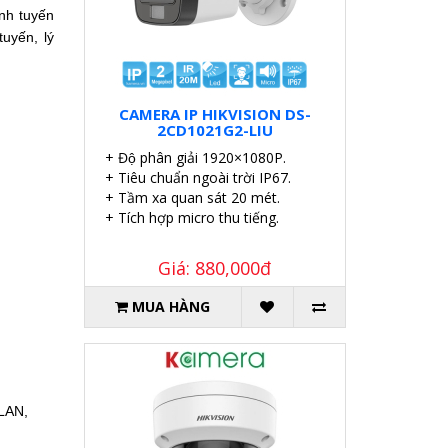
nh tuyến
uyến, lý
CAMERA IP HIKVISION DS-
2CD1021G2-LIU
+ Độ phân giải 1920×1080P.
+ Tiêu chuẩn ngoài trời IP67.
+ Tầm xa quan sát 20 mét.
+ Tích hợp micro thu tiếng.
Giá: 880,000đ
MUA HÀNG
VLAN,