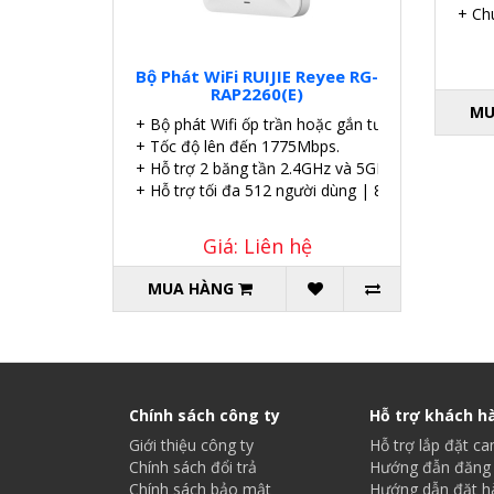
+ Ch
Bộ Phát WiFi RUIJIE Reyee RG-
RAP2260(E)
MU
+ Bộ phát Wifi ốp trần hoặc gắn tường.
+ Tốc độ lên đến 1775Mbps.
+ Hỗ trợ 2 băng tần 2.4GHz và 5GHz.
+ Hỗ trợ tối đa 512 người dùng | 8 SSID.
Giá: Liên hệ
MUA HÀNG
Chính sách công ty
Hỗ trợ khách h
Giới thiệu công ty
Hỗ trợ lắp đặt c
Chính sách đổi trả
Hướng đẫn đăng 
Chính sách bảo mật
Hướng dẫn đặt h