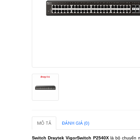
MÔ TẢ
ĐÁNH GIÁ (0)
Switch Draytek VigorSwitch P2540X
là bộ chuyển m