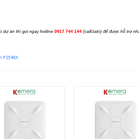
o dự án thì gọi ngay hotline
0917 744 144
(call/zalo) để được hỗ trợ n
ch P2540X