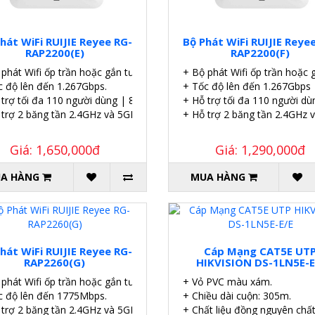
hát WiFi RUIJIE Reyee RG-
Bộ Phát WiFi RUIJIE Reye
RAP2200(E)
RAP2200(F)
 phát Wifi ốp trần hoặc gắn tường.
+ Bộ phát Wifi ốp trần hoặc 
c độ lên đến 1.267Gbps.
+ Tốc độ lên đến 1.267Gbps
 trợ tối đa 110 người dùng | 8 SSID.
+ Hỗ trợ tối đa 110 người dù
là 24+.
 trợ 2 băng tần 2.4GHz và 5GHz.
+ Hỗ trợ 2 băng tần 2.4GHz 
Giá: 1,650,000đ
Giá: 1,290,000đ
A HÀNG
MUA HÀNG
hát WiFi RUIJIE Reyee RG-
Cáp Mạng CAT5E UT
RAP2260(G)
HIKVISION DS-1LN5E-E
 phát Wifi ốp trần hoặc gắn tường.
+ Vỏ PVC màu xám.
c độ lên đến 1775Mbps.
+ Chiều dài cuộn: 305m.
 trợ 2 băng tần 2.4GHz và 5GHz.
+ Chất liệu đồng nguyên chất