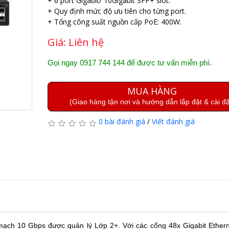
+ 6 port Gigabit/ 10Gigabit SFP+ slot.
+ Quy định mức độ ưu tiên cho từng port.
+ Tổng công suất nguồn cấp PoE: 400W.
Giá:
Liên hệ
Gọi ngay 0917 744 144 để được tư vấn miễn phí.
MUA HÀNG
(Giao hàng tận nơi và hướng dẫn lắp đặt & cài đặ
0 bài đánh giá
/
Viết đánh giá
ạch 10 Gbps được quản lý Lớp 2+. Với các cổng 48x Gigabit Ether