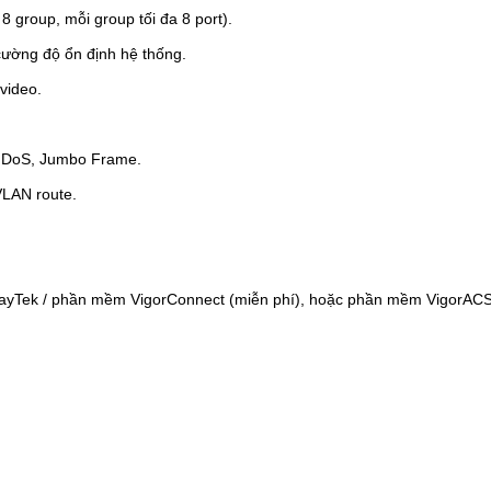
 group, mỗi group tối đa 8 port).
cường độ ổn định hệ thống.
video.
n, DoS, Jumbo Frame.
VLAN route.
DrayTek / phần mềm VigorConnect (miễn phí), hoặc phần mềm VigorACS