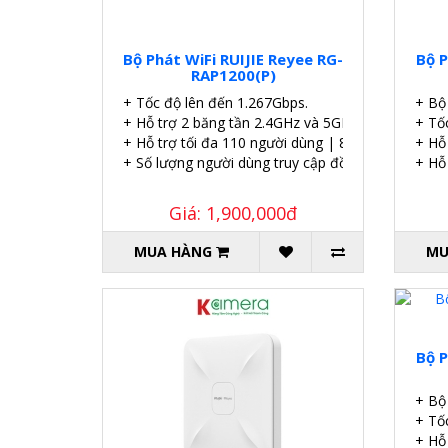
Bộ Phát WiFi RUIJIE Reyee RG-
Bộ P
RAP1200(P)
+ Tốc độ lên đến 1.267Gbps.
+ Bộ
+ Hỗ trợ 2 băng tần 2.4GHz và 5GHz
+ Tố
+ Hỗ trợ tối đa 110 người dùng | 8 SSID.
+ Hỗ
+ Số lượng người dùng truy cập đồng thời đề xuất 
+ Hỗ
Giá: 1,900,000đ
MUA HÀNG
MU
Bộ P
+ Bộ
+ Tố
+ Hỗ