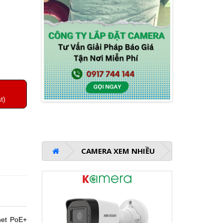
t)
CAMERA XEM NHIỀU
net PoE+