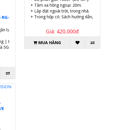
+ Tầm xa hồng ngoại: 20m.
+ Lắp đặt ngoài trời, trong nhà.
+ Trong hộp có: Sách hướng dẫn, Ốc vít tắc kê.
e RG-
gắn tường.
Giá: 420,000đ
ng | 8 SSID.
MUA HÀNG
và 5GHz.
P
/E
.