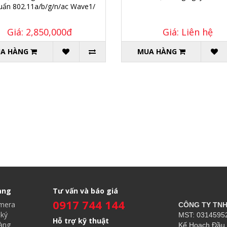
uẩn 802.11a/b/g/n/ac Wave1/Wave2, MU-MIMO.
Giá: 2,850,000đ
Giá: Liên hệ
A HÀNG
MUA HÀNG
àng
Tư vấn và báo giá
0917 744 144
amera
CÔNG TY TN
ký
MST: 03145952
Hỗ trợ kỹ thuật
àng
Kế Hoạch Đầu 