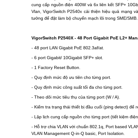
cung cấp nguồn điện 400W và 6x liên kết SFP+ 10Gb
Vlan, VigorSwitch P2540x cải thiện hiệu quả mạng và
tưởng để đặt làm bộ chuyển mạch lõi trong SME/SMB.
VigorSwitch P2540X - 48 Port Gigabit PoE L2+ Mana
- 48 port LAN Gigabit PoE 802.3af/at.
- 6 port Gigabit/ 10Gigabit SFP+ slot.
- 1 Factory Reset Button.
- Quy định mức độ ưu tiên cho từng port.
- Quy định mức công suất tối đa cho từng port.
- Theo dõi mức tiêu thụ của từng port (W / A).
- Kiểm tra trạng thái thiết bị đầu cuối (ping detect) để r
- Lập lịch cung cấp nguồn cho từng port (tiết kiệm điệ
- Hỗ trợ chia VLAN với chuẩn 802.1q, Port based VL
VLAN Management Q-in-Q basic, Port Isolation.