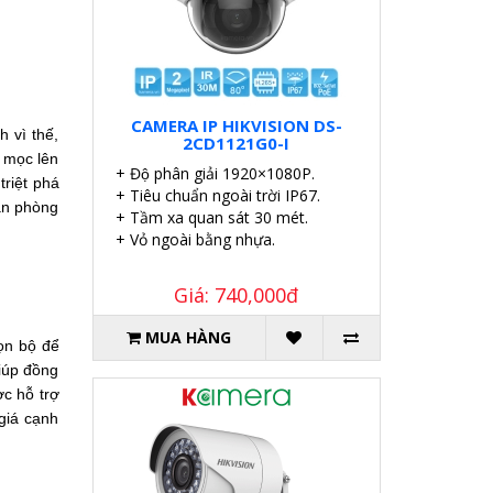
CAMERA IP HIKVISION DS-
 vì thế, 
2CD1121G0-I
 mọc lên 
+ Độ phân giải 1920×1080P.
riệt phá 
+ Tiêu chuẩn ngoài trời IP67.
ăn phòng 
+ Tầm xa quan sát 30 mét.
+ Vỏ ngoài bằng nhựa.
Giá: 740,000đ
MUA HÀNG
n bộ để 
iúp đồng 
c hỗ trợ 
iá cạnh 