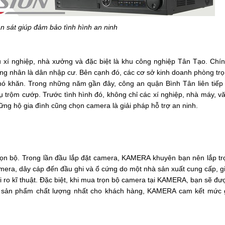
 sát giúp đảm bảo tình hình an ninh
 xí nghiệp, nhà xưởng và đặc biệt là khu công nghiệp Tân Tạo. Chính
ng nhân là dân nhập cư. Bên cạnh đó, các cơ sở kinh doanh phòng trọ
hó khăn. Trong những năm gần đây, công an quận Bình Tân liên tiếp t
ụ trộm cướp. Trước tình hình đó, không chỉ các xí nghiệp, nhà máy, v
ng hộ gia đình cũng chọn camera là giải pháp hỗ trợ an ninh.
n bộ. Trong lần đầu lắp đặt camera, KAMERA khuyên bạn nên lắp trọ
mera, dây cáp đến đầu ghi và ổ cứng do một nhà sản xuất cung cấp, g
 ro kĩ thuật. Đặc biệt, khi mua trọn bộ camera tại KAMERA, bạn sẽ đượ
ững sản phẩm chất lượng nhất cho khách hàng, KAMERA cam kết mức g