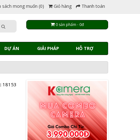
 sách mong muốn (0)
Giỏ hàng
Thanh toán
0 sản phẩm - 0đ
DỰ ÁN
GIẢI PHÁP
HỖ TRỢ
:
18153