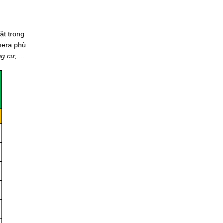
ặt trong
mera phù
 cư,....