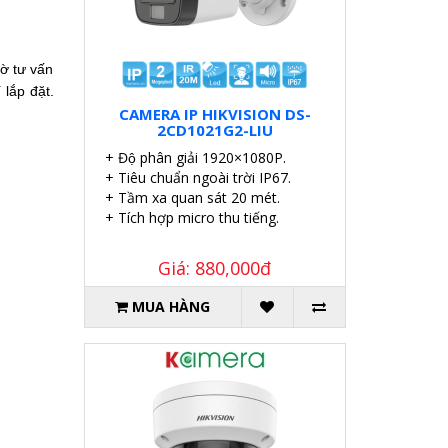
Hiện nay, hoạt động giám sát an nình bằng camera được nhiều người quan tâm. Lượt khách hàng liên hệ với KAMERA để nhờ tư vấn 
lắp đặt. 
CAMERA IP HIKVISION DS-
2CD1021G2-LIU
+ Độ phân giải 1920×1080P.
+ Tiêu chuẩn ngoài trời IP67.
+ Tầm xa quan sát 20 mét.
+ Tích hợp micro thu tiếng.
Giá: 880,000đ
MUA HÀNG