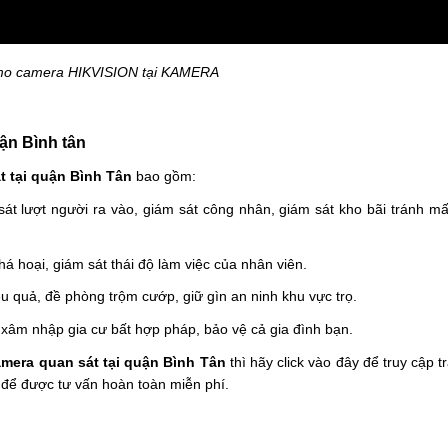
mo camera HIKVISION tại KAMERA
ận Bình tân 
t tại quận Bình Tân 
bao gồm:
át lượt người ra vào, giám sát công nhân, giám sát kho bãi tránh mất
á hoại, giám sát thái độ làm việc của nhân viên.
ệu quả, đề phòng trộm cướp, giữ gìn an ninh khu vực trọ.
p, xâm nhập gia cư bất hợp pháp, bảo vệ cả gia đình bạn.
amera quan sát tại quận Bình Tân 
thì hãy click vào đây để truy cập t
 để được tư vấn hoàn toàn miễn phí.