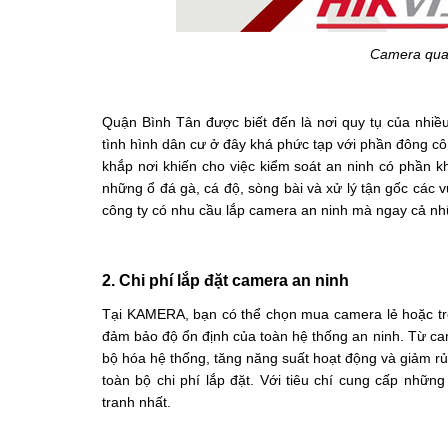
Camera quan
Quận Bình Tân được biết đến là nơi quy tụ của nhiều
tình hình dân cư ở đây khá phức tạp với phần đông cô
khắp nơi khiến cho việc kiểm soát an ninh có phần k
những ổ đá gà, cá độ, sòng bài và xử lý tận gốc các v
công ty có nhu cầu lắp camera an ninh mà ngay cả nhữ
2. Chi phí lắp đặt camera an ninh 
Tại KAMERA, bạn có thể chọn mua camera lẻ hoặc trọ
đảm bảo độ ổn định của toàn hệ thống an ninh. Từ ca
bộ hóa hệ thống, tăng năng suất hoạt động và giảm rủi
toàn bộ chi phí lắp đặt. Với tiêu chí cung cấp nh
tranh nhất.