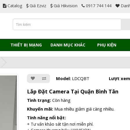
Catalog
Giá Ezviz
Giá Hikvision
0917 744 144
Danh
THIẾT BỊ MẠNG
DANH MỤC KHÁC
PHỤ KIỆN
Model:
LDCQBT
Lượt xem
Lắp Đặt Camera Tại Quận Bình Tân
Tình trạng:
Còn hàng
Khuyến mãi:
Mua nhiều giảm giá càng nhiều.
Tính năng nổi bật:
+ Tư vấn khảo sát tận nơi miễn phí.