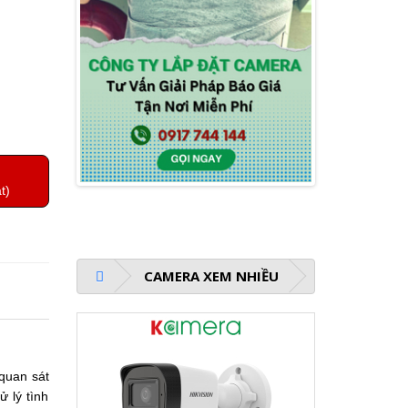
t)
CAMERA XEM NHIỀU
quan sát 
 lý tình 