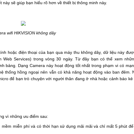
ết này sẽ giúp bạn hiểu rõ hơn về thiết bị thông minh này.
ra wifi HIKVISION không dây
 tính hoặc điện thoại của bạn qua máy thu không dây, dữ liệu này được
n Web Services) trong vòng 30 ngày. Từ đây bạn có thể xem nhữn
tính bảng. Dạng Camera này hoạt động tốt nhất trong phạm vi có mạng
 hệ thống hồng ngoại nên vẫn có khả năng hoạt động vào ban đêm. Ng
cro để bạn trò chuyện với người thân đang ở nhà hoặc cảnh báo kẻ t
ng vì những ưu điểm sau:
 mềm miễn phí và có thời hạn sử dụng mãi mãi và chỉ mất 5 phút để t