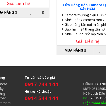
Giá: Liên hệ
Cửa Hàng Bán Camera 
Sát HCM
UA HÀNG
+ Camera thương hiệu HIKVI
+ Nhiều dòng camera mới 20
+ Giao hàng tận nơi miễn phí
+ Bảo hành 24 tháng tận nơi
+ Nhiều ưu đãi sốc lắp trọn b
Giá: Liên hệ
MUA HÀNG
àng
Tư vấn và báo giá
0917 744 144
amera
CÔNG TY TN
ký
MST: 03145952
Hỗ trợ kỹ thuật
àng
Kế Hoạch Đầu 
0914 544 144
toán
Đ/c:
28/15 Đườ
 camera
Điện thoại bà