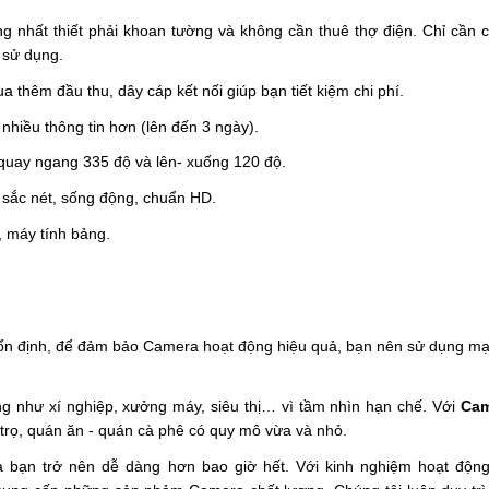
g nhất thiết phải khoan tường và không cần thuê thợ điện. Chỉ cần c
g sử dụng.
 thêm đầu thu, dây cáp kết nối giúp bạn tiết kiệm chi phí.
 nhiều thông tin hơn (lên đến 3 ngày).
: quay ngang 335 độ và lên- xuống 120 độ.
 sắc nét, sống động, chuẩn HD.
, máy tính bảng.
 ổn định, để đảm bảo Camera hoạt động hiệu quả, bạn nên sử dụng mạn
ng như xí nghiệp, xưởng máy, siêu thị… vì tầm nhìn hạn chế. Với 
Cam
à trọ, quán ăn - quán cà phê có quy mô vừa và nhỏ.
a bạn trở nên dễ dàng hơn bao giờ hết. Với kinh nghiệm hoạt động