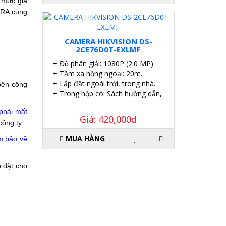
 mức giá 
RA cung 
CAMERA HIKVISION DS-
2CE76D0T-EXLMF
+ Độ phân giải: 1080P (2.0 MP).
+ Tầm xa hồng ngoại: 20m.
+ Lắp đặt ngoài trời, trong nhà.
ên công
+ Trong hộp có: Sách hướng dẫn, Ốc vít tắc kê.
phải mất
Giá: 420,000đ
ông ty.
MUA HÀNG
ảm bảo về
 đặt cho