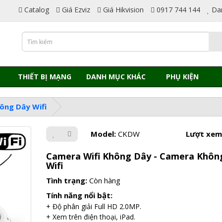
Catalog
Giá Ezviz
Giá Hikvision
0917 744 144
Da
THIẾT BỊ MẠNG
DANH MỤC KHÁC
PHỤ KIỆN
ông Dây Wifi
Model:
CKDW
Lượt xem
Camera Wifi Không Dây - Camera Khôn
Wifi
Tình trạng:
Còn hàng
Tính năng nổi bật:
+ Độ phân giải Full HD 2.0MP.
+ Xem trên điện thoại, iPad.