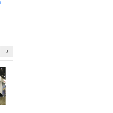
i
.
.