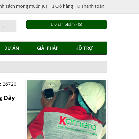
nh sách mong muốn (0)
Giỏ hàng
Thanh toán
0 sản phẩm - 0đ
DỰ ÁN
GIẢI PHÁP
HỖ TRỢ
:
26720
g Dây