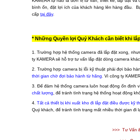
KAMERA tự hào là đơn vị tư vấn, thiết kế, lắp đặt v
bình ổn, đặt lợi ích của khách hàng lên hàng đầu. 
cấp 
tại đây
.
* Những Quyền lợi Quý Khách cần biết khi l
1. Trường hợp hệ thống camera đã lắp đặt xong, nh
ty KAMERA sẽ hỗ trợ tư vấn lắp đặt dòng camera khác
2. Trường hợp camera bị lỗi kỹ thuật phải đợi bảo hà
thời gian chờ đợi bảo hành từ hãng
. Vì công ty KAMER
3. Để đảm hệ thống camera luôn hoạt động ổn định v
chất lượng
, để tránh tình trạng hệ thống hoạt động kh
4.
Tất cả thiết bị khi xuất kho đi lắp đặt điều được kỹ t
Quý khách, để tránh tình trạng mất nhiều thời gian đi lạ
>>> Tư Vấn &