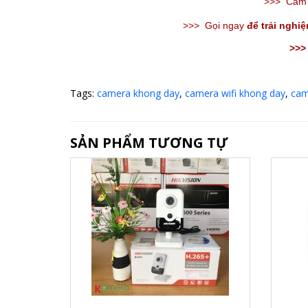
>>>
C
am 
>>> Gọi ngay
để trải nghi
>>>
Tags:
camera khong day
,
camera wifi khong day
,
cam
SẢN PHẨM TƯƠNG TỰ