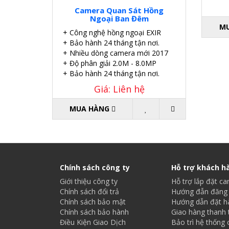
Camera Quan Sát Hồng
Ngoại Ban Đêm
M
+ Công nghệ hồng ngoại EXIR
+ Bảo hành 24 tháng tận nơi.
+ Nhiều dòng camera mới 2017
+ Độ phân giải 2.0M - 8.0MP
+ Bảo hành 24 tháng tận nơi.
Giá: Liên hệ
MUA HÀNG
Chính sách công ty
Hỗ trợ khách h
Giới thiệu công ty
Hỗ trợ lắp đặt c
Chính sách đổi trả
Hướng đẫn đăng 
Chính sách bảo mật
Hướng dẫn đặt h
Chính sách bảo hành
Giao hàng thanh 
Điều Kiện Giao Dịch
Bảo trì hệ thống