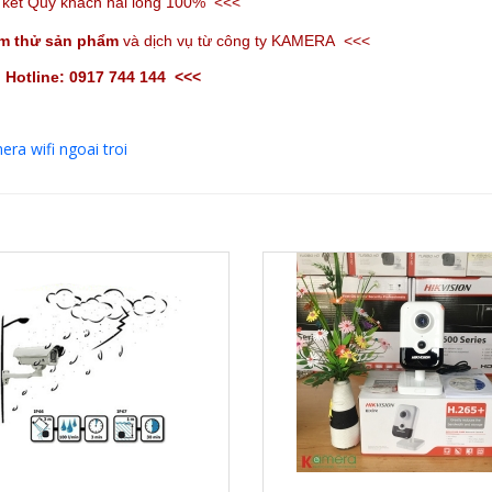
kết
Quý khách
hài lòng 100% <<<
ệm thử sản phẩm
và dịch vụ từ công ty KAMERA <<<
 Hotline: 0917 744 144 <<<
era wifi ngoai troi