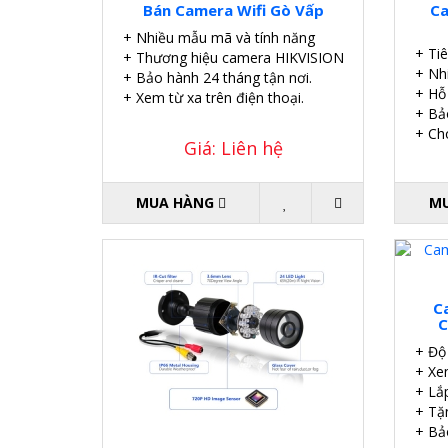
Bán Camera Wifi Gò Vấp
Ca
+ Nhiều mẫu mã và tính năng
+ Tiê
+ Thương hiệu camera HIKVISION
+ Nh
+ Bảo hành 24 tháng tận nơi.
+ Hỗ
+ Xem từ xa trên điện thoại.
+ Bả
+ Ch
Giá: Liên hệ
MUA HÀNG
M
C
C
+ Độ
+ Xem
+ Lắp
+ Tặ
+ Bả