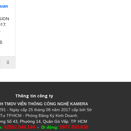
Quan
SION.
17.
.
.
ộ.
Thông tin công ty
HH TMDV VIỄN THÔNG CÔNG NGHỆ
KAMERA
91 - Ngày cấp 25 tháng 08 năm 2017 cấp bởi Sở
Tư TP.HCM - Phòng Đăng Ký Kinh Doanh.
ng Số 43, Phường 14, Quận Gò Vấp. TP. HCM
02862.544.144
0977 893 630
n:
-
Di động: