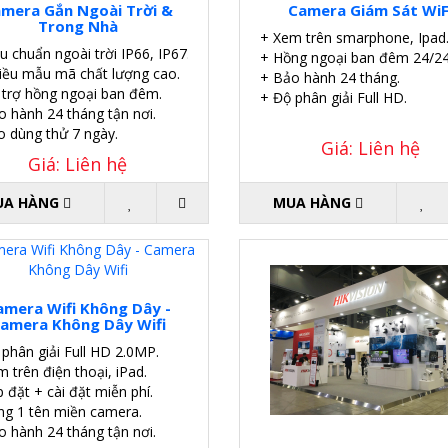
mera Gắn Ngoài Trời &
Camera Giám Sát WiF
Trong Nhà
+ Xem trên smarphone, Ipad
u chuẩn ngoài trời IP66, IP67.
+ Hồng ngoại ban đêm 24/24
iều mẫu mã chất lượng cao.
+ Bảo hành 24 tháng.
 trợ hồng ngoại ban đêm.
+ Độ phân giải Full HD.
o hành 24 tháng tận nơi.
o dùng thử 7 ngày.
Giá: Liên hệ
Giá: Liên hệ
UA HÀNG
MUA HÀNG
amera Wifi Không Dây -
amera Không Dây Wifi
 phân giải Full HD 2.0MP.
 trên điện thoại, iPad.
 đặt + cài đặt miễn phí.
ng 1 tên miền camera.
o hành 24 tháng tận nơi.