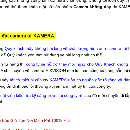
à cung cấp những sản phảm Camera chất lượng. Chúng tôi luôn duy trì
 Bạn có thể tham khảo một số sản phẩm 
Camera không dây
 do KAME
ắp đặt camera từ KAMERA:
ưng
Quý khách thấy không hài lòng về chất lượng hình ảnh camera
thì
b
 để Quý khách yên tâm sử dụng và hài lòng nhất có thể.
nh từ hãng thì
công ty sẽ hỗ trợ thay mới ngay cho Quý Khách không 
A chỉ chuyên về camera HIKVISION nên lúc nào cũng có hàng sẵn tại c
ì vậy
tất cả thiết bị của cty KAMERA luôn có nguồn gốc rõ ràng và đ
ông ổn định báo lỗi thường xuyên làm mất uy tín của công ty.
huật viên kiểm tra kỹ càng trước tại công ty rồi
sau đó mới chuyển đi lắp
i.
 Báo Giá Tận Nơi Miễn Phí 100% <<<