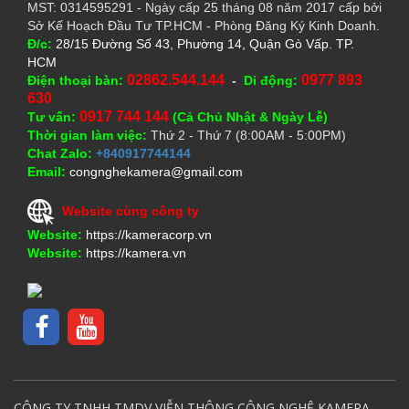
MST: 0314595291 - Ngày cấp 25 tháng 08 năm 2017 cấp bởi
Sở Kế Hoạch Đầu Tư TP.HCM - Phòng Đăng Ký Kinh Doanh.
Đ/c:
28/15 Đường Số 43, Phường 14, Quận Gò Vấp. TP.
HCM
02862.544.144
0977 893
Điện thoại bàn:
-
Di động:
630
0917 744 144
Tư vấn:
(Cả Chủ Nhật & Ngày Lễ)
Thời gian làm việc:
Thứ 2 - Thứ 7 (8:00AM - 5:00PM)
Chat Zalo:
+840917744144
Email:
congnghekamera@gmail.com
Website cùng công ty
Website:
https://kameracorp.vn
Website:
https://kamera.vn
CÔNG TY TNHH TMDV VIỄN THÔNG CÔNG NGHỆ KAMERA,