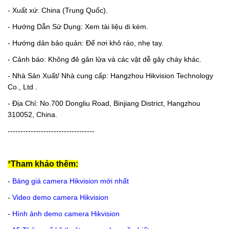
- Xuất xứ: China (Trung Quốc).
- Hướng Dẫn Sử Dụng: Xem tài liệu di kèm.
- Hướng dản bảo quản: Để nơi khô ráo, nhẹ tay.
- Cảnh báo: Không đê gân lửa và các vật dễ gây cháy khác.
- Nhà Sản Xuất/ Nhà cung cấp: Hangzhou Hikvision Technology
Co., Ltd .
- Địa Chỉ: No.700 Dongliu Road, Binjiang District, Hangzhou
310052, China.
----------------------------------
*
Tham khảo thêm:
-
Bảng giá camera Hikvision mới nhất
-
Video demo camera Hikvision
-
Hình ảnh demo camera Hikvision