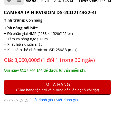
Model:
DS-2CD2T43G2-4I
Lượt xem:
11904
CAMERA IP HIKVISION DS-2CD2T43G2-4I
Tình trạng:
Còn hàng
Tính năng nổi bật:
+ Độ phân giải 4MP (2688 × 1520@25fps)
+ Tầm xa hồng ngoại 80m.
+ Phát hiện khuôn mặt.
+ Khe cắm thẻ nhớ microroSD 256GB (max).
Giá:
3,060,000đ (1 đổi 1 trong 30 ngày)
Gọi ngay 0917 744 144 để được tư vấn miễn phí.
MUA HÀNG
(Giao hàng tận nơi và hướng dẫn lắp đặt & cài đặt)
0 bài đánh giá
/
Viết đánh giá