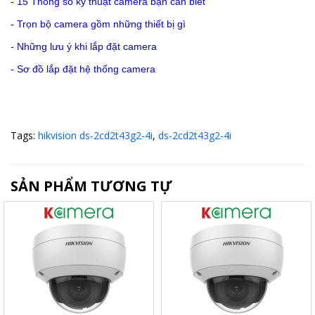
-
15 Thông số kỹ thuật camera bạn cần biết
-
Trọn bộ camera gồm những thiết bị gì
-
Những lưu ý khi lắp đặt camera
-
Sơ đồ lắp đặt hệ thống camera
Tags:
hikvision ds-2cd2t43g2-4i
,
ds-2cd2t43g2-4i
SẢN PHẨM TƯƠNG TỰ