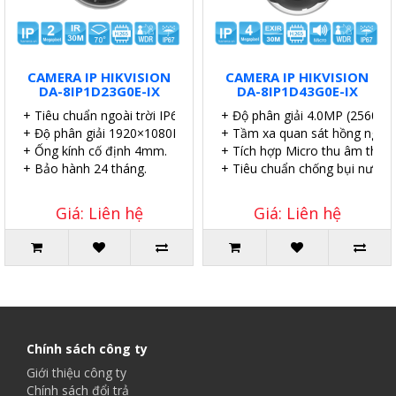
CAMERA IP HIKVISION
CAMERA IP HIKVISION
DA-8IP1D23G0E-IX
DA-8IP1D43G0E-IX
+ Tiêu chuẩn ngoài trời IP67.
+ Độ phân giải 4.0MP (2560×1
+ Độ phân giải 1920×1080P.
+ Tầm xa quan sát hồng ngoại
+ Ống kính cố định 4mm.
+ Tích hợp Micro thu âm thanh
+ Bảo hành 24 tháng.
+ Tiêu chuẩn chống bụi nước I
Giá: Liên hệ
Giá: Liên hệ
Chính sách công ty
Giới thiệu công ty
Chính sách đổi trả