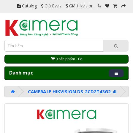
Catalog
Giá Ezviz
Giá Hikvision
0 sản phẩm - 0đ
Danh mục
CAMERA IP HIKVISION DS-2CD2T43G2-4I