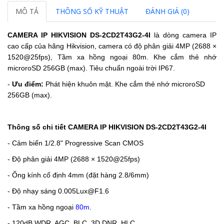
MÔ TẢ
THÔNG SỐ KỸ THUẬT
ĐÁNH GIÁ (0)
CAMERA IP HIKVISION DS-2CD2T43G2-4I
là dòng camera IP
cao cấp của hãng Hikvision, camera có độ phân giải 4MP (2688 ×
1520@25fps), Tầm xa hồng ngoại 80m. Khe cắm thẻ nhớ
microroSD 256GB (max). Tiêu chuẩn ngoài trời IP67.
-
Ưu điểm:
Phát hiện khuôn mặt. Khe cắm thẻ nhớ microroSD
256GB (max).
Thông số chi tiết CAMERA IP HIKVISION DS-2CD2T43G2-4I
- Cảm biến 1/2.8" Progressive Scan CMOS
- Độ phân giải
4MP (2688 × 1520@25fps)
- Ống kính cố định 4mm (đặt hàng 2.8/6mm)
- Độ nhạy sáng 0.005Lux@F1.6
- Tầm xa hồng ngoại
80m
.
- 120dB WDR, AGC, BLC, 3D DNR, HLC