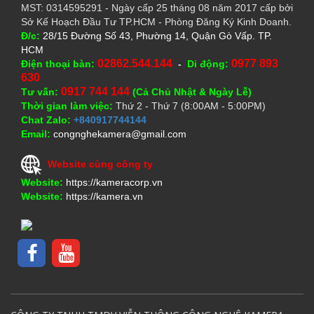
MST: 0314595291 - Ngày cấp 25 tháng 08 năm 2017 cấp bởi
Sở Kế Hoạch Đầu Tư TP.HCM - Phòng Đăng Ký Kinh Doanh.
Đ/c:
28/15 Đường Số 43, Phường 14, Quận Gò Vấp. TP.
HCM
02862.544.144
0977 893
Điện thoại bàn:
-
Di động:
630
0917 744 144
Tư vấn:
(Cả Chủ Nhật & Ngày Lễ)
Thời gian làm việc:
Thứ 2 - Thứ 7 (8:00AM - 5:00PM)
Chat Zalo:
+840917744144
Email:
congnghekamera@gmail.com
Website cùng công ty
Website:
https://kameracorp.vn
Website:
https://kamera.vn