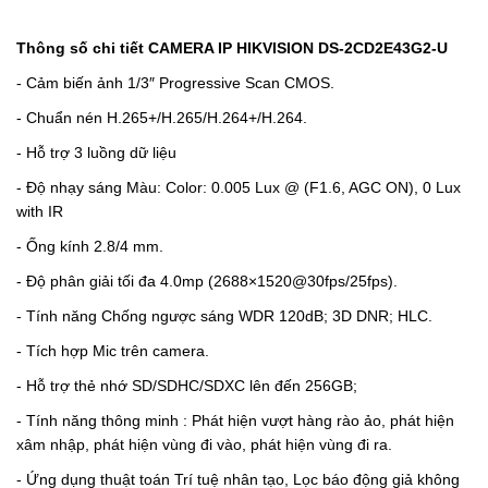
Thông số chi tiết CAMERA IP HIKVISION
DS-2CD2E43G2-U
- Cảm biến ảnh 1/3″ Progressive Scan CMOS.
- Chuẩn nén H.265+/H.265/H.264+/H.264.
- Hỗ trợ 3 luồng dữ liệu
- Độ nhạy sáng Màu: Color: 0.005 Lux @ (F1.6, AGC ON), 0 Lux
with IR
- Ống kính 2.8/4 mm.
- Độ phân giải tối đa 4.0mp (2688×1520@30fps/25fps).
- Tính năng Chống ngược sáng WDR 120dB; 3D DNR; HLC.
- Tích hợp Mic trên camera.
- Hỗ trợ thẻ nhớ SD/SDHC/SDXC lên đến 256GB;
- Tính năng thông minh : Phát hiện vượt hàng rào ảo, phát hiện
xâm nhập, phát hiện vùng đi vào, phát hiện vùng đi ra.
- Ứng dụng thuật toán Trí tuệ nhân tạo, Lọc báo động giả không