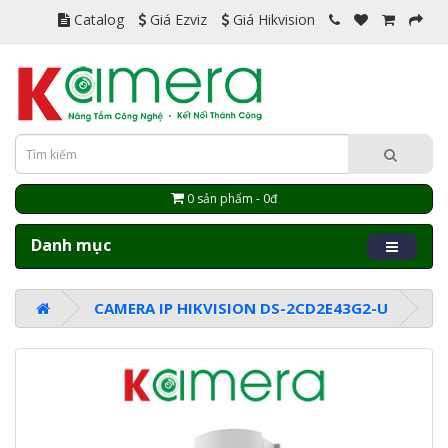
Catalog
Giá Ezviz
Giá Hikvision
0 sản phẩm - 0đ
Danh mục
CAMERA IP HIKVISION DS-2CD2E43G2-U