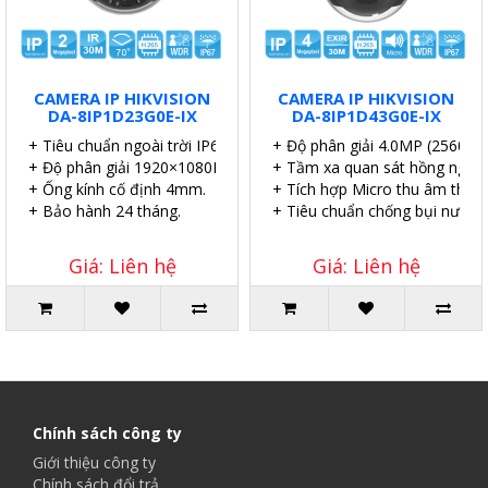
CAMERA IP HIKVISION
CAMERA IP HIKVISION
DA-8IP1D23G0E-IX
DA-8IP1D43G0E-IX
+ Tiêu chuẩn ngoài trời IP67.
+ Độ phân giải 4.0MP (2560×1
+ Độ phân giải 1920×1080P.
+ Tầm xa quan sát hồng ngoại
+ Ống kính cố định 4mm.
+ Tích hợp Micro thu âm thanh
+ Bảo hành 24 tháng.
+ Tiêu chuẩn chống bụi nước I
Giá: Liên hệ
Giá: Liên hệ
Chính sách công ty
Giới thiệu công ty
Chính sách đổi trả