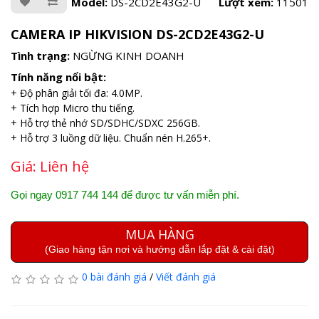
Model:
DS-2CD2E43G2-U
Lượt xem:
11501
CAMERA IP HIKVISION DS-2CD2E43G2-U
Tình trạng:
NGỪNG KINH DOANH
Tính năng nổi bật:
+ Độ phân giải tối đa: 4.0MP.
+ Tích hợp Micro thu tiếng.
+ Hỗ trợ thẻ nhớ SD/SDHC/SDXC 256GB.
+ Hỗ trợ 3 luồng dữ liệu. Chuẩn nén H.265+.
Giá:
Liên hệ
Gọi ngay 0917 744 144 để được tư vấn miễn phí.
MUA HÀNG
(Giao hàng tận nơi và hướng dẫn lắp đặt & cài đặt)
0 bài đánh giá
/
Viết đánh giá