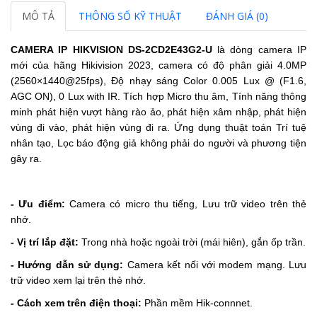
MÔ TẢ
THÔNG SỐ KỸ THUẬT
ĐÁNH GIÁ (0)
CAMERA IP HIKVISION
DS-2CD2E43G2-U
là dòng camera IP
mới của hãng Hikivision 2023, camera có độ phân giải
4.0MP
(
2560×1440@25fps)
,
Độ nhạy sáng Color 0.005 Lux @ (F1.6,
AGC ON), 0 Lux with IR.
Tích hợp Micro thu âm,
Tính năng thông
minh phát hiện vượt hàng rào ảo, phát hiện xâm nhập, phát hiện
vùng đi vào, phát hiện vùng đi ra.
Ứng dụng thuật toán Trí tuệ
nhân tạo, Lọc báo động giả không phải do người và phương tiện
gây ra.
- Ưu điểm:
Camera có micro thu tiếng, Lưu trữ video trên thẻ
nhớ.
- Vị trí lắp đặt:
Trong nhà hoặc ngoài trời (mái hiên), gắn ốp trần.
- Hướng dẫn sử dụng:
Camera kết nối với modem mạng. Lưu
trữ video xem lại trên thẻ nhớ.
- Cách xem trên điện thoại:
Phần mềm Hik-connnet.