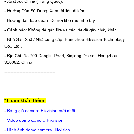
- Xuất xứ: China (Trung Quốc).
- Hướng Dẫn Sử Dụng: Xem tài liệu di kèm.
- Hướng dản bảo quản: Để nơi khô ráo, nhẹ tay.
- Cảnh báo: Không đê gân lửa và các vật dễ gây cháy khác.
- Nhà Sản Xuất/ Nhà cung cấp: Hangzhou Hikvision Technology
Co., Ltd .
- Địa Chỉ: No.700 Dongliu Road, Binjiang District, Hangzhou
310052, China.
----------------------------------
*
Tham khảo thêm:
-
Bảng giá camera Hikvision mới nhất
-
Video demo camera Hikvision
-
Hình ảnh demo camera Hikvision