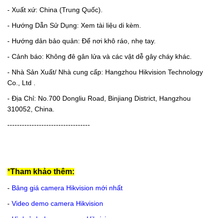
- Xuất xứ: China (Trung Quốc).
- Hướng Dẫn Sử Dụng: Xem tài liệu di kèm.
- Hướng dản bảo quản: Để nơi khô ráo, nhẹ tay.
- Cảnh báo: Không đê gân lửa và các vật dễ gây cháy khác.
- Nhà Sản Xuất/ Nhà cung cấp: Hangzhou Hikvision Technology
Co., Ltd .
- Địa Chỉ: No.700 Dongliu Road, Binjiang District, Hangzhou
310052, China.
----------------------------------
*
Tham khảo thêm:
-
Bảng giá camera Hikvision mới nhất
-
Video demo camera Hikvision