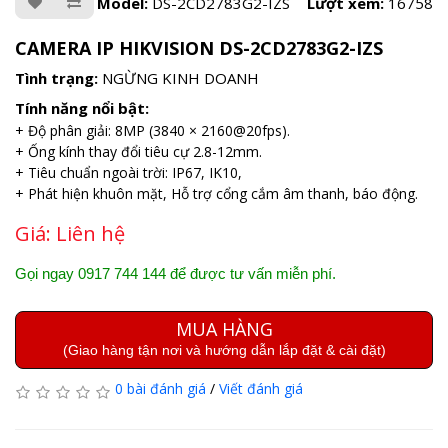
Model:
DS-2CD2783G2-IZS
Lượt xem:
16758
CAMERA IP HIKVISION DS-2CD2783G2-IZS
Tình trạng:
NGỪNG KINH DOANH
Tính năng nổi bật:
+ Độ phân giải: 8MP (3840 × 2160@20fps).
+ Ống kính thay đổi tiêu cự 2.8-12mm.
+ Tiêu chuẩn ngoài trời: IP67, IK10,
+ Phát hiện khuôn mặt, Hỗ trợ cổng cắm âm thanh, báo động.
Giá:
Liên hệ
Gọi ngay 0917 744 144 để được tư vấn miễn phí.
MUA HÀNG
(Giao hàng tận nơi và hướng dẫn lắp đặt & cài đặt)
0 bài đánh giá
/
Viết đánh giá