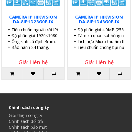
CAMERA IP HIKVISION
CAMERA IP HIKVISION
DA-8IP1D23G0E-IX
DA-8IP1D43G0E-IX
+ Tiêu chuẩn ngoài trời IP67.
+ Độ phân giải 4.0MP (2560×1
+ Độ phân giải 1920×1080P.
+ Tầm xa quan sát hồng ngoại
+ Ống kính cố định 4mm.
+ Tích hợp Micro thu âm thanh
+ Bảo hành 24 tháng.
+ Tiêu chuẩn chống bụi nước I
Giá: Liên hệ
Giá: Liên hệ
Chính sách công ty
Giới thiệu công ty
Chính sách đổi trả
Chính sách bảo mật