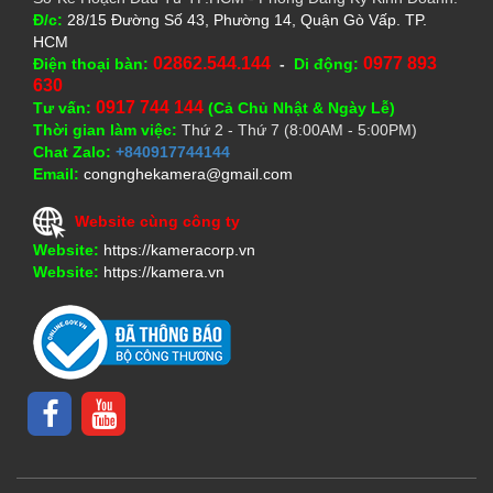
Đ/c:
28/15 Đường Số 43, Phường 14, Quận Gò Vấp. TP.
HCM
02862.544.144
0977 893
Điện thoại bàn:
-
Di động:
630
0917 744 144
Tư vấn:
(Cả Chủ Nhật & Ngày Lễ)
Thời gian làm việc:
Thứ 2 - Thứ 7 (8:00AM - 5:00PM)
Chat Zalo:
+840917744144
Email:
congnghekamera@gmail.com
Website cùng công ty
Website:
https://kameracorp.vn
Website:
https://kamera.vn