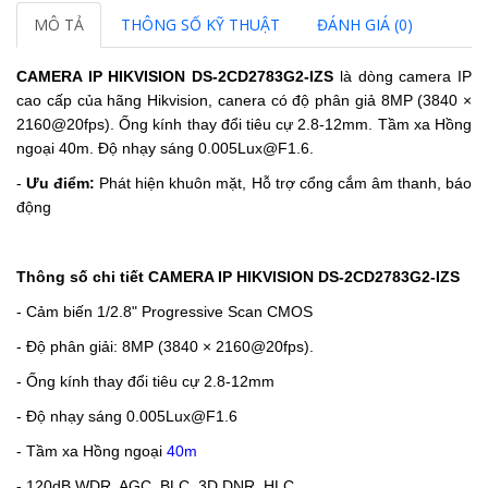
MÔ TẢ
THÔNG SỐ KỸ THUẬT
ĐÁNH GIÁ (0)
CAMERA IP HIKVISION DS-2CD2783G2-IZS
là dòng camera IP
cao cấp của hãng Hikvision, canera có độ phân giả
8MP (3840 ×
2160@20fps).
Ống kính thay đổi tiêu cự 2.8-12mm.
Tầm xa Hồng
ngoại 40m.
Độ nhạy sáng 0.005Lux@F1.6.
-
Ưu điểm:
Phát hiện khuôn mặt, Hỗ trợ cổng cắm âm thanh, báo
động
Thông số chi tiết CAMERA IP HIKVISION DS-2CD2783G2-IZS
- Cảm biến 1/2.8" Progressive Scan CMOS
- Độ phân giải: 8MP (3840 × 2160@20fps).
- Ống kính thay đổi tiêu cự 2.8-12mm
- Độ nhạy sáng 0.005Lux@F1.6
- Tầm xa Hồng ngoại
40m
- 120dB WDR, AGC, BLC, 3D DNR, HLC