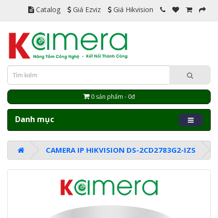
Catalog
Giá Ezviz
Giá Hikvision
0 sản phẩm - 0đ
Danh mục
CAMERA IP HIKVISION DS-2CD2783G2-IZS