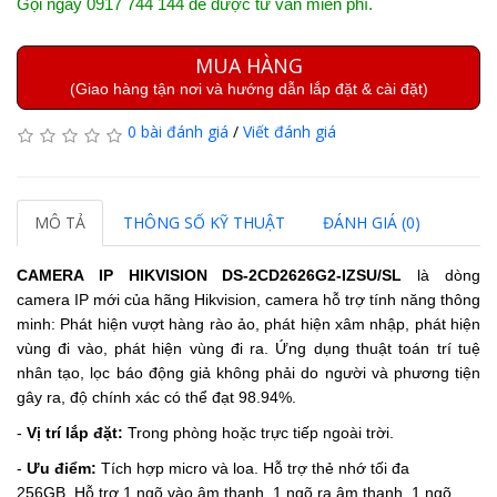
Gọi ngay 0917 744 144 để được tư vấn miễn phí.
MUA HÀNG
(Giao hàng tận nơi và hướng dẫn lắp đặt & cài đặt)
0 bài đánh giá
/
Viết đánh giá
MÔ TẢ
THÔNG SỐ KỸ THUẬT
ĐÁNH GIÁ (0)
CAMERA IP HIKVISION DS-2CD2626G2-IZSU/SL
là dòng
camera IP mới của hãng Hikvision, camera hỗ trợ tính năng thông
minh: Phát hiện vượt hàng rào ảo, phát hiện xâm nhập, phát hiện
vùng đi vào, phát hiện vùng đi ra. Ứng dụng thuật toán trí tuệ
nhân tạo, lọc báo động giả không phải do người và phương tiện
gây ra, độ chính xác có thể đạt 98.94%.
-
Vị trí lắp đặt:
Trong phòng hoặc trực tiếp ngoài trời.
-
Ưu điểm:
Tích hợp micro và loa.
Hỗ trợ thẻ nhớ tối đa
256GB,
Hỗ trợ 1 ngõ vào âm thanh, 1 ngõ ra âm thanh, 1 ngõ