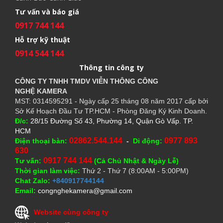
Tư vấn và báo giá
0917 744 144
Hỗ trợ kỹ thuật
0914 544 144
Thông tin công ty
CÔNG TY TNHH TMDV VIỄN THÔNG CÔNG
NGHỆ
KAMERA
MST: 0314595291 - Ngày cấp 25 tháng 08 năm 2017 cấp bởi
Sở Kế Hoạch Đầu Tư TP.HCM - Phòng Đăng Ký Kinh Doanh.
Đ/c:
28/15 Đường Số 43, Phường 14, Quận Gò Vấp. TP.
HCM
02862.544.144
0977 893
Điện thoại bàn:
-
Di động:
630
0917 744 144
Tư vấn:
(Cả Chủ Nhật & Ngày Lễ)
Thời gian làm việc:
Thứ 2 - Thứ 7 (8:00AM - 5:00PM)
Chat Zalo:
+840917744144
Email:
congnghekamera@gmail.com
Website cùng công ty