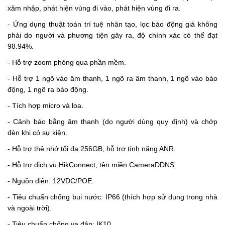
xâm nhập, phát hiện vùng đi vào, phát hiện vùng đi ra.
- Ứng dụng thuật toán trí tuệ nhân tạo, lọc báo động giả không
phải do người và phương tiện gây ra, độ chính xác có thể đạt
98.94%.
- Hỗ trợ zoom phóng qua phần mềm.
- Hỗ trợ 1 ngõ vào âm thanh, 1 ngõ ra âm thanh, 1 ngõ vào báo
động, 1 ngõ ra báo động.
- Tích hợp micro và loa.
- Cảnh báo bằng âm thanh (do người dùng quy định) và chớp
đèn khi có sự kiện.
- Hỗ trợ thẻ nhớ tối đa 256GB, hỗ trợ tính năng ANR.
- Hỗ trợ dịch vụ HikConnect, tên miền CameraDDNS.
- Nguồn điện: 12VDC/POE.
- Tiêu chuẩn chống bụi nước: IP66 (thích hợp sử dụng trong nhà
và ngoài trời).
- Tiêu chuẩn chống va đập: IK10.