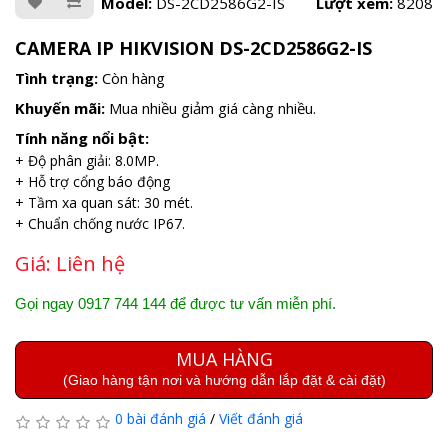
Model:
DS-2CD2586G2-IS
Lượt xem:
8208
CAMERA IP HIKVISION DS-2CD2586G2-IS
Tình trạng:
Còn hàng
Khuyến mãi:
Mua nhiều giảm giá càng nhiều.
Tính năng nổi bật:
+ Độ phân giải: 8.0MP.
+ Hỗ trợ cổng báo động
+ Tầm xa quan sát: 30 mét.
+ Chuẩn chống nước IP67.
Giá:
Liên hệ
Gọi ngay 0917 744 144 để được tư vấn miễn phí.
MUA HÀNG
(Giao hàng tận nơi và hướng dẫn lắp đặt & cài đặt)
0 bài đánh giá
/
Viết đánh giá