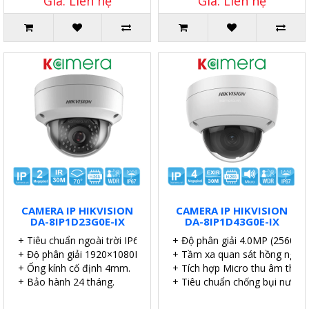
Giá: Liên hệ
Giá: Liên hệ
CAMERA IP HIKVISION
CAMERA IP HIKVISION
DA-8IP1D23G0E-IX
DA-8IP1D43G0E-IX
+ Tiêu chuẩn ngoài trời IP67.
+ Độ phân giải 4.0MP (2560×1
+ Độ phân giải 1920×1080P.
+ Tầm xa quan sát hồng ngoại
+ Ống kính cố định 4mm.
+ Tích hợp Micro thu âm thanh
+ Bảo hành 24 tháng.
+ Tiêu chuẩn chống bụi nước I