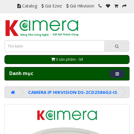
Catalog
Giá Ezviz
Giá Hikvision
0 sản phẩm - 0đ
Danh mục
CAMERA IP HIKVISION DS-2CD2586G2-IS