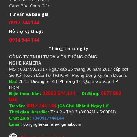
Cảnh Báo Cảnh Giác
Tư vấn và báo giá
0917 744 144
Hỗ trợ kỹ thuật
0914 544 144
Thông tin công ty
CÔNG TY TNHH TMDV VIỄN THÔNG CÔNG
NGHỆ
KAMERA
MST: 0314595291 - Ngày cấp 25 tháng 08 năm 2017 cấp bởi
Sở Kế Hoạch Đầu Tư TP.HCM - Phòng Đăng Ký Kinh Doanh.
Đ/c:
28/15 Đường Số 43, Phường 14, Quận Gò Vấp. TP.
HCM
02862.544.144
0977 893
Điện thoại bàn:
-
Di động:
630
0917 744 144
Tư vấn:
(Cả Chủ Nhật & Ngày Lễ)
Thời gian làm việc:
Thứ 2 - Thứ 7 (8:00AM - 5:00PM)
Chat Zalo:
+840917744144
Email:
congnghekamera@gmail.com