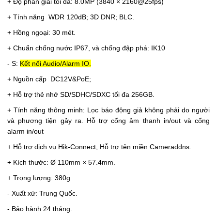
+ Độ phân giải tối đa: 8.0MP (3840 × 2160@25fps)
+ Tính năng WDR 120dB; 3D DNR; BLC.
+ Hồng ngoại: 30 mét.
+ Chuẩn chống nước IP67, và chống đập phá: IK10
- S:
Kết nối Audio/Alarm IO.
+ Nguồn cấp DC12V&PoE;
+ Hỗ trợ thẻ nhớ SD/SDHC/SDXC tối đa 256GB.
+ Tính năng thông minh:
Lọc báo động giả không phải do người
và phương tiện gây ra.
Hỗ trợ cổng âm thanh in/out và cổng
alarm in/out
+ Hỗ trợ dịch vụ Hik-Connect, Hỗ trợ tên miền Cameraddns.
+ Kích thước: Ø 110mm × 57.4mm.
+ Trọng lượng: 380g
- Xuất xứ: Trung Quốc.
- Bảo hành 24 tháng.