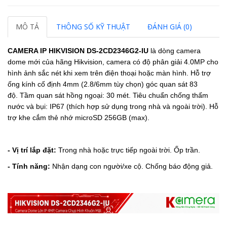
MÔ TẢ
THÔNG SỐ KỸ THUẬT
ĐÁNH GIÁ (0)
CAMERA IP HIKVISION DS-2CD2346G2-IU
là dòng camera
dome mới của hãng Hikvision, camera có độ phân giải 4.0MP cho
hình ảnh sắc nét khi xem trên điện thoại hoặc màn hình. Hỗ trợ
ống kính cố định
4mm (2.8/6mm tùy chọn) góc quan sát 83
độ.
Tầm quan sát hồng ngoại: 30 mét.
Tiêu chuẩn chống thấm
nước và bụi: IP67 (thích hợp sử dụng trong nhà và ngoài trời).
Hỗ
trợ khe cắm thẻ nhớ microSD 256GB (max).
- Vị trí lắp đặt:
Trong nhà hoặc trực tiếp ngoài trời. Ốp trần.
- Tính năng:
Nhận dạng con người/xe cộ. Chống báo động giả.