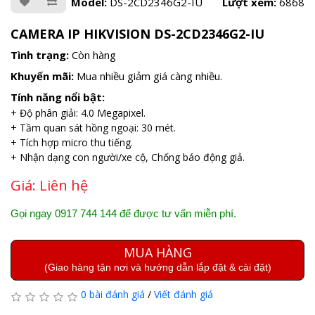
Model:
DS-2CD2346G2-IU
Lượt xem:
6868
CAMERA IP HIKVISION DS-2CD2346G2-IU
Tình trạng:
Còn hàng
Khuyến mãi:
Mua nhiều giảm giá càng nhiều.
Tính năng nổi bật:
+ Độ phân giải: 4.0 Megapixel.
+ Tầm quan sát hồng ngoại: 30 mét.
+ Tích hợp micro thu tiếng.
+ Nhận dạng con người/xe cộ, Chống báo động giả.
Giá:
Liên hệ
Gọi ngay 0917 744 144 để được tư vấn miễn phí.
MUA HÀNG
(Giao hàng tận nơi và hướng dẫn lắp đặt & cài đặt)
0 bài đánh giá
/
Viết đánh giá