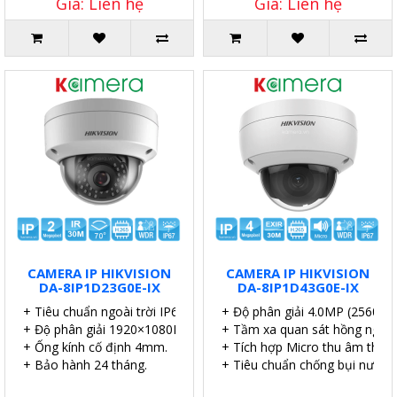
Giá: Liên hệ
Giá: Liên hệ
CAMERA IP HIKVISION
CAMERA IP HIKVISION
DA-8IP1D23G0E-IX
DA-8IP1D43G0E-IX
+ Tiêu chuẩn ngoài trời IP67.
+ Độ phân giải 4.0MP (2560×1
+ Độ phân giải 1920×1080P.
+ Tầm xa quan sát hồng ngoại
+ Ống kính cố định 4mm.
+ Tích hợp Micro thu âm thanh
+ Bảo hành 24 tháng.
+ Tiêu chuẩn chống bụi nước I