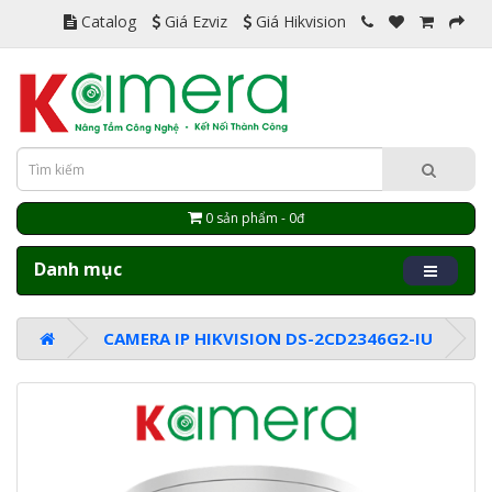
Catalog
Giá Ezviz
Giá Hikvision
0 sản phẩm - 0đ
Danh mục
CAMERA IP HIKVISION DS-2CD2346G2-IU