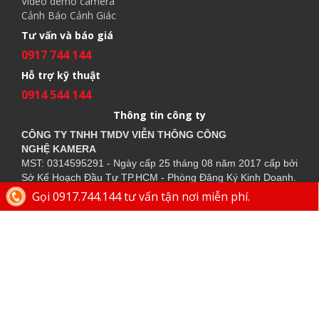
Video demo camera
Cảnh Báo Cảnh Giác
Tư vấn và báo giá
0917 744 144
Hỗ trợ kỹ thuật
0914 544 144
Thông tin công ty
CÔNG TY TNHH TMDV VIỄN THÔNG CÔNG
NGHỆ
KAMERA
MST: 0314595291 - Ngày cấp 25 tháng 08 năm 2017 cấp bởi
Sở Kế Hoạch Đầu Tư TP.HCM - Phòng Đăng Ký Kinh Doanh.
Đ/c:
28/15 Đường Số 43, Phường 14, Quận Gò Vấp. TP.
Gọi 0917.744.144 tư vấn tận nơi miễn phí.
HCM
02862.544.144
0977 893
Điện thoại bàn:
-
Di động:
630
0917 744 144
Tư vấn:
(Cả Chủ Nhật & Ngày Lễ)
Thời gian làm việc:
Thứ 2 - Thứ 7 (8:00AM - 5:00PM)
Chat Zalo:
+840917744144
Email:
congnghekamera@gmail.com