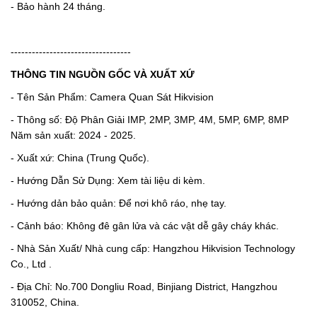
- Bảo hành 24 tháng.
----------------------------------
THÔNG TIN NGUỒN GỐC VÀ XUẤT XỨ
- Tên Sản Phẩm: Camera Quan Sát Hikvision
- Thông số: Độ Phân Giải IMP, 2MP, 3MP, 4M, 5MP, 6MP, 8MP
Năm sản xuất: 2024 - 2025.
- Xuất xứ: China (Trung Quốc).
- Hướng Dẫn Sử Dụng: Xem tài liệu di kèm.
- Hướng dản bảo quản: Để nơi khô ráo, nhẹ tay.
- Cảnh báo: Không đê gân lửa và các vật dễ gây cháy khác.
- Nhà Sản Xuất/ Nhà cung cấp: Hangzhou Hikvision Technology
Co., Ltd .
- Địa Chỉ: No.700 Dongliu Road, Binjiang District, Hangzhou
310052, China.