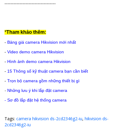
----------------------------------
*
Tham khảo thêm:
-
Bảng giá camera Hikvision mới nhất
-
Video demo camera Hikvision
-
Hình ảnh demo camera Hikvision
-
15 Thông số kỹ thuật camera bạn cần biết
-
Trọn bộ camera gồm những thiết bị gì
-
Những lưu ý khi lắp đặt camera
-
Sơ đồ lắp đặt hệ thống camera
Tags:
camera hikvision ds-2cd2346g2-iu
,
hikvision ds-
2cd2346g2-iu