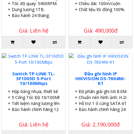
+ Tốc độ quay: 5400RPM.
+ Chiều dài: 100m/cuộn.
+ Dung lượng 1TB.
+ Chất liệu lõi đồng 100%.
+ Bảo hành 24 tháng.
Giá: Liên hệ
Giá: 490,000đ
Switch TP-LINK TL-
Đầu ghi hình IP
SF1005D 5-Port
HIKVISION DS-7604NI-
10/100Mbps
K1
+ Hộp bằng nhựa, thiết kế để bàn.
+ Độ phân giải ghi tới 8.0MP.
+ 5 Cổng Tốc Độ 10/100Mbps.
+ Chuẩn nén hình ảnh: H.265.
+ Tiết kiệm năng lượng lên đến 60%.
+ Hỗ trợ 1 ổ cứng SATA 6TB.
+ Bảo hành chính hãng 12 tháng.
+ Bảo hành chính hãng 24 thá
Giá: Liên hệ
Giá: 2,190,000đ