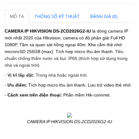
MÔ TẢ
THÔNG SỐ KỸ THUẬT
ĐÁNH GIÁ (0)
CAMERA IP HIKVISION DS-2CD2026G2-IU
là dòng camera IP
mới nhất 2020 của HIkvision, camera có độ phân giải Full HD
1080P,
Tầm xa quan sát hồng ngoại 40m.
Khe cắm thẻ nhớ
microroSD 256GB (max).
Tích hợp micro thu âm thanh.
Tiêu
chuẩn chống thấm nước và bụi: IP66 (thích hợp sử dụng trong
nhà và ngoài trời).
-
Vị trí lắp đặt:
Trong nhà hoặc ngoài trời.
-
Ưu điểm:
Tích hợp micro thu âm thanh, Lưu trữ video thẻ nhớ.
-
Cách xem trên điện thoại:
Phần mềm Hik-connnet.
CAMERA IP HIKVISION DS-2CD2026G2-IU