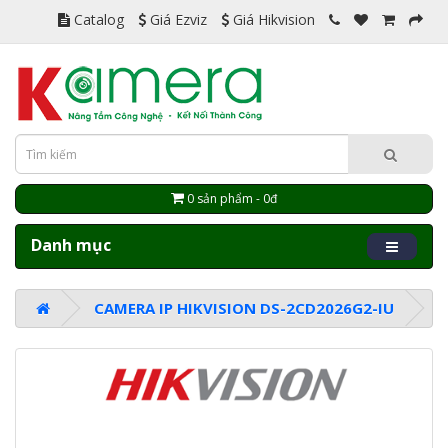
Catalog
Giá Ezviz
Giá Hikvision
0 sản phẩm - 0đ
Danh mục
CAMERA IP HIKVISION DS-2CD2026G2-IU