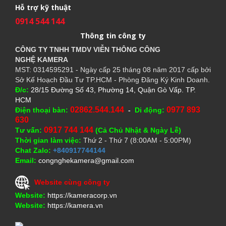
Hỗ trợ kỹ thuật
0914 544 144
Thông tin công ty
CÔNG TY TNHH TMDV VIỄN THÔNG CÔNG
NGHỆ
KAMERA
MST: 0314595291 - Ngày cấp 25 tháng 08 năm 2017 cấp bởi
Sở Kế Hoạch Đầu Tư TP.HCM - Phòng Đăng Ký Kinh Doanh.
Đ/c:
28/15 Đường Số 43, Phường 14, Quận Gò Vấp. TP.
HCM
02862.544.144
0977 893
Điện thoại bàn:
-
Di động:
630
0917 744 144
Tư vấn:
(Cả Chủ Nhật & Ngày Lễ)
Thời gian làm việc:
Thứ 2 - Thứ 7 (8:00AM - 5:00PM)
Chat Zalo:
+840917744144
Email:
congnghekamera@gmail.com
Website cùng công ty
Website:
https://kameracorp.vn
Website:
https://kamera.vn