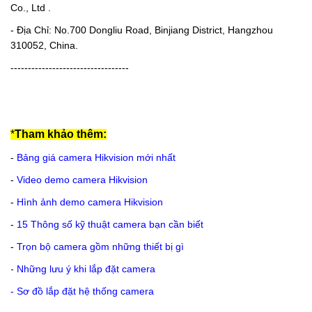
Co., Ltd .
- Địa Chỉ: No.700 Dongliu Road, Binjiang District, Hangzhou
310052, China.
----------------------------------
*
Tham khảo thêm:
-
Bảng giá camera Hikvision mới nhất
-
Video demo camera Hikvision
-
Hình ảnh demo camera Hikvision
-
15 Thông số kỹ thuật camera bạn cần biết
-
Trọn bộ camera gồm những thiết bị gì
-
Những lưu ý khi lắp đặt camera
-
Sơ đồ lắp đặt hệ thống camera