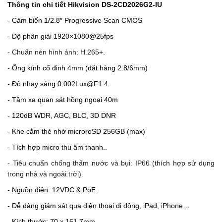
Thông tin chi tiết Hikvision
DS-2CD2026G2-IU
- Cảm biến 1/2.8″ Progressive Scan CMOS
- Độ phân giải 1920×1080@25fps
- Chuẩn nén hình ảnh: H.265+.
- Ống kính cố định 4mm (đặt hàng 2.8/6mm)
- Độ nhạy sáng 0.002Lux@F1.4
- Tầm xa quan sát hồng ngoại 40m
- 120dB WDR, AGC, BLC, 3D DNR
- Khe cắm thẻ nhớ microroSD 256GB (max)
- Tích hợp micro thu âm thanh..
- Tiêu chuẩn chống thấm nước và bụi: IP66 (thích hợp sử dụng
trong nhà và ngoài trời).
- Nguồn điện: 12VDC & PoE.
- Dễ dàng giám sát qua điện thoại di động, iPad, iPhone…
- Kích thước: 70 x 161.7mm