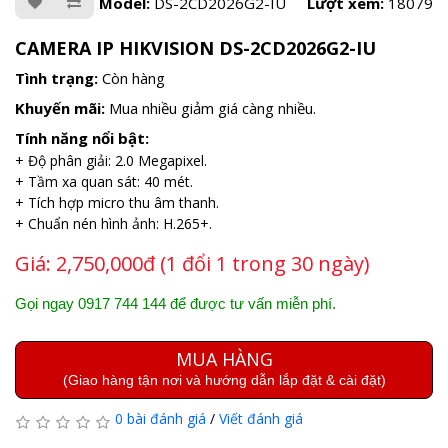
Model:
DS-2CD2026G2-IU
Lượt xem:
18079
CAMERA IP HIKVISION DS-2CD2026G2-IU
Tình trạng:
Còn hàng
Khuyến mãi:
Mua nhiều giảm giá càng nhiều.
Tính năng nổi bật:
+ Độ phân giải: 2.0 Megapixel.
+ Tầm xa quan sát: 40 mét.
+ Tích hợp micro thu âm thanh.
+ Chuẩn nén hình ảnh: H.265+.
Giá:
2,750,000đ (1 đổi 1 trong 30 ngày)
Gọi ngay 0917 744 144 để được tư vấn miễn phí.
MUA HÀNG
(Giao hàng tận nơi và hướng dẫn lắp đặt & cài đặt)
0 bài đánh giá
/
Viết đánh giá