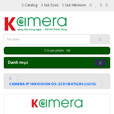
Catalog
Giá Ezviz
Giá Hikvision
0 sản phẩm - 0đ
Danh mục
CAMERA IP HIKVISION DS-2CD1B47G2H-LIU/SL