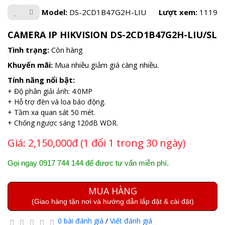
Model:
DS-2CD1B47G2H-LIU
Lượt xem:
1119
CAMERA IP HIKVISION DS-2CD1B47G2H-LIU/SL
Tình trạng:
Còn hàng
Khuyến mãi:
Mua nhiều giảm giá càng nhiều.
Tính năng nổi bật:
+ Độ phân giải ảnh: 4.0MP
+ Hỗ trợ đèn và loa báo động.
+ Tầm xa quan sát 50 mét.
+ Chống ngược sáng 120dB WDR.
Giá:
2,150,000đ (1 đổi 1 trong 30 ngày)
Gọi ngay 0917 744 144 để được tư vấn miễn phí.
MUA HÀNG
(Giao hàng tận nơi và hướng dẫn lắp đặt & cài đặt)
0 bài đánh giá
/
Viết đánh giá