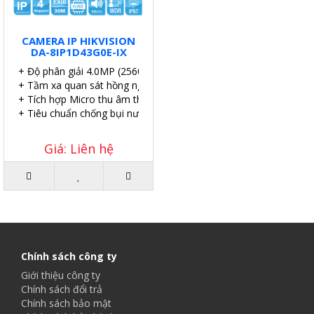
CAMERA IP HIKVISION
DA-8IP1D43G0E-IX
+ Độ phân giải 4.0MP (2560×1440@20fps).
+ Tầm xa quan sát hồng ngoại: EXIR 30m
+ Tích hợp Micro thu âm thanh.
+ Tiêu chuẩn chống bụi nước IP67.
Giá: Liên hệ
Chính sách công ty
Giới thiệu công ty
Chính sách đổi trả
Chính sách bảo mật