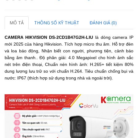
MÔ TẢ
THÔNG SỐ KỸ THUẬT
ĐÁNH GIÁ (0)
CAMERA HIKVISION
DS-2CD1B47G2H-LIU
là dòng camera IP
mới 2025 của hàng Hikvision
.
Tích hợp micro thu âm.
Hỗ trợ đèn
và loa báo động,
Nhận biết con người, phương tiện, cảnh báo
bằng âm thanh.
.
Độ phân giải: 4.0 Megapixel cho hình ảnh sắc
nét trên điện thoại,
Chuẩn nén hình ảnh: H.265+ tiết kiệm 80%
dung lượng
lưu trữ so với chuẩn H.264.
Tiêu chuẩn chống bụi và
nước: IP67 (thích hợp sử dụng trong nhà và ngoài trời).