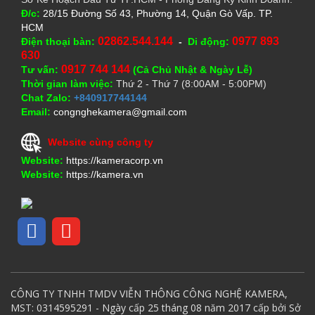
Đ/c:
28/15 Đường Số 43, Phường 14, Quận Gò Vấp. TP.
HCM
02862.544.144
0977 893
Điện thoại bàn:
-
Di động:
630
0917 744 144
Tư vấn:
(Cả Chủ Nhật & Ngày Lễ)
Thời gian làm việc:
Thứ 2 - Thứ 7 (8:00AM - 5:00PM)
Chat Zalo:
+840917744144
Email:
congnghekamera@gmail.com
Website cùng công ty
Website:
https://kameracorp.vn
Website:
https://kamera.vn
CÔNG TY TNHH TMDV VIỄN THÔNG CÔNG NGHỆ KAMERA,
MST: 0314595291 - Ngày cấp 25 tháng 08 năm 2017 cấp bởi Sở