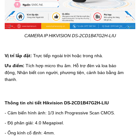
CAMERA IP HIKVISION DS-2CD1B47G2H-LIU
Vị trí lắp đặt:
Trực tiếp ngoài trời hoặc trong nhà.
Ưu điểm:
Tích hợp micro thu âm.
Hỗ trợ đèn và loa báo
động,
Nhận biết con người, phương tiện, cảnh báo bằng âm
thanh.
Thông tin chi tiết
Hikvision
DS-2CD1B47G2H-LIU
- Cảm biến hình ảnh: 1/3 inch Progressive Scan CMOS.
- Độ phân giải: 4.0 Megapixel.
- Ống kính cố định: 4mm.