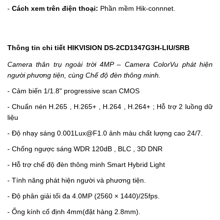
-
Cách xem trên điện thoại:
Phần mềm Hik-connnet.
Thông tin chi tiết HIKVISION DS-2CD1347G3H-LIU/SRB
Camera thân trụ ngoài trời 4MP – Camera ColorVu phát hiện
người phương tiện, cùng Chế độ đèn thông minh.
- Cảm biến 1/1.8" progressive scan CMOS
- Chuẩn nén H.265 , H.265+ , H.264 , H.264+ ; Hỗ trợ 2 luồng dữ
liệu
-
Độ nhạy sáng 0.001Lux@F1.0 ảnh màu chất lượng cao 24/7.
- Chống ngược sáng WDR 120dB , BLC , 3D DNR
- Hỗ trợ chế độ đèn thông minh Smart Hybrid Light
- Tính năng phát hiện người và phương tiện.
- Độ phân giải tối đa 4.0MP (2560 × 1440)/25fps.
-
Ống kính cố định 4mm(đặt hàng 2.8mm).