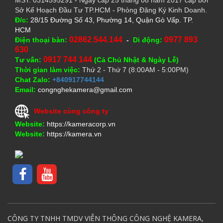
Sở Kế Hoạch Đầu Tư TP.HCM - Phòng Đăng Ký Kinh Doanh.
Đ/c:
28/15 Đường Số 43, Phường 14, Quận Gò Vấp. TP.
HCM
02862.544.144
0977 893
Điện thoại bàn:
-
Di động:
630
0917 744 144
Tư vấn:
(Cả Chủ Nhật & Ngày Lễ)
Thời gian làm việc:
Thứ 2 - Thứ 7 (8:00AM - 5:00PM)
Chat Zalo:
+840917744144
Email:
congnghekamera@gmail.com
Website cùng công ty
Website:
https://kameracorp.vn
Website:
https://kamera.vn
CÔNG TY TNHH TMDV VIỄN THÔNG CÔNG NGHỆ KAMERA,