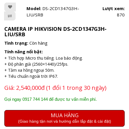
Model:
DS-2CD1347G3H-
Lượt xem:
LIU/SRB
870
CAMERA IP HIKVISION DS-2CD1347G3H-
LIU/SRB
Tình trạng:
Còn hàng
Tính năng nổi bật:
+ Tích hợp Micro thu tiếng. Loa báo động.
+ Độ phân giải (2560×1440)/25fps.
+ Tầm xa hồng ngoại 50m.
+ Tiêu chuẩn ngoài trời IP67.
Giá:
2,540,000đ (1 đổi 1 trong 30 ngày)
Gọi ngay 0917 744 144 để được tư vấn miễn phí.
MUA HÀNG
(Giao hàng tận nơi và hướng dẫn lắp đặt & cài đặt)