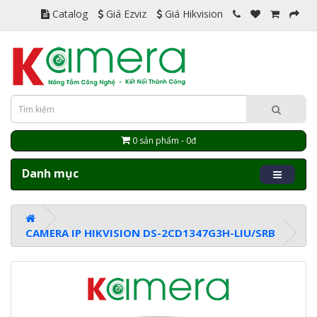
Catalog
Giá Ezviz
Giá Hikvision
0 sản phẩm - 0đ
Danh mục
CAMERA IP HIKVISION DS-2CD1347G3H-LIU/SRB