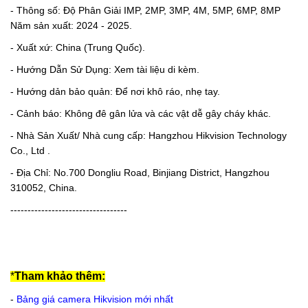
- Thông số: Độ Phân Giải IMP, 2MP, 3MP, 4M, 5MP, 6MP, 8MP
Năm sản xuất: 2024 - 2025.
- Xuất xứ: China (Trung Quốc).
- Hướng Dẫn Sử Dụng: Xem tài liệu di kèm.
- Hướng dản bảo quản: Để nơi khô ráo, nhẹ tay.
- Cảnh báo: Không đê gân lửa và các vật dễ gây cháy khác.
- Nhà Sản Xuất/ Nhà cung cấp: Hangzhou Hikvision Technology
Co., Ltd .
- Địa Chỉ: No.700 Dongliu Road, Binjiang District, Hangzhou
310052, China.
----------------------------------
*
Tham khảo thêm:
-
Bảng giá camera Hikvision mới nhất