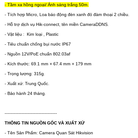
- Tầm xa hồng ngoại/ Ánh sáng trắng 50m.
-
Tích hợp Micro, Loa báo động đèn xanh đỏ đàm thoại 2 chiều.
- Hỗ trợ dịch vụ Hik-connect, tên miền CameraDDNS.
- Vật liệu :
Kim loại , Plastic
- Tiêu chuẩn chống bụi nước IP67
- Nguồn 12V/PoE chuẩn 802.03af
- Kích thước: 69.1 mm × 67.4 mm × 179 mm
- Trọng lượng: 315g.
- Xuất xứ: Trung Quốc.
- Bảo hành 24 tháng.
----------------------------------
THÔNG TIN NGUỒN GỐC VÀ XUẤT XỨ
- Tên Sản Phẩm: Camera Quan Sát Hikvision