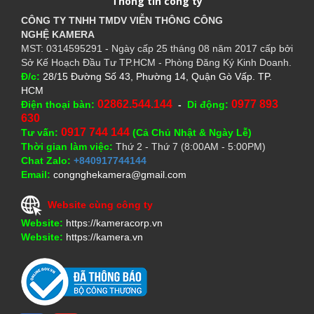
Thông tin công ty
CÔNG TY TNHH TMDV VIỄN THÔNG CÔNG
NGHỆ
KAMERA
MST: 0314595291 - Ngày cấp 25 tháng 08 năm 2017 cấp bởi
Sở Kế Hoạch Đầu Tư TP.HCM - Phòng Đăng Ký Kinh Doanh.
Đ/c:
28/15 Đường Số 43, Phường 14, Quận Gò Vấp. TP.
HCM
02862.544.144
0977 893
Điện thoại bàn:
-
Di động:
630
0917 744 144
Tư vấn:
(Cả Chủ Nhật & Ngày Lễ)
Thời gian làm việc:
Thứ 2 - Thứ 7 (8:00AM - 5:00PM)
Chat Zalo:
+840917744144
Email:
congnghekamera@gmail.com
Website cùng công ty
Website:
https://kameracorp.vn
Website:
https://kamera.vn