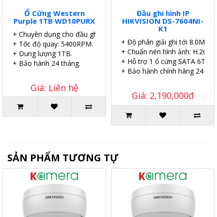
Ổ Cứng Western
Đầu ghi hình IP
Purple 1TB WD10PURX
HIKVISION DS-7604NI-
K1
+ Chuyên dụng cho đầu ghi.
+ Độ phân giải ghi tới 8.0MP.
+ Tốc độ quay: 5400RPM.
+ Chuẩn nén hình ảnh: H.265.
+ Dung lượng 1TB.
+ Hỗ trợ 1 ổ cứng SATA 6TB.
+ Bảo hành 24 tháng.
+ Bảo hành chính hãng 24 thá
Giá: Liên hệ
Giá: 2,190,000đ
SẢN PHẨM TƯƠNG TỰ