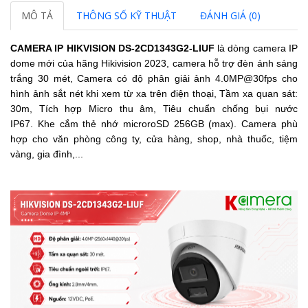
MÔ TẢ
THÔNG SỐ KỸ THUẬT
ĐÁNH GIÁ (0)
CAMERA IP HIKVISION
DS-2CD1343G2-LIUF
là dòng camera IP
dome mới của hãng Hikivision 2023, camera hỗ trợ đèn ánh sáng
trắng 30 mét, Camera có độ phân giải ảnh 4.0MP@30fps cho
hình ảnh sắt nét khi xem từ xa trên điện thoại, Tầm xa quan sát:
30m, Tích hợp Micro thu âm, Tiêu chuẩn chống bụi nước
IP67.
Khe cắm thẻ nhớ microroSD 256GB (max). Camera phù
hợp cho văn phòng công ty, cửa hàng, shop, nhà thuốc, tiệm
vàng, gia đình,...