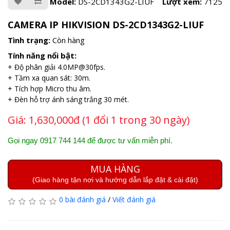
Model:
DS-2CD1343G2-LIUF
Lượt xem:
7125
CAMERA IP HIKVISION DS-2CD1343G2-LIUF
Tình trạng:
Còn hàng
Tính năng nổi bật:
+ Độ phân giải 4.0MP@30fps.
+ Tầm xa quan sát: 30m.
+ Tích hợp Micro thu âm.
+ Đèn hỗ trợ ánh sáng trắng 30 mét.
Giá:
1,630,000đ (1 đổi 1 trong 30 ngày)
Gọi ngay 0917 744 144 để được tư vấn miễn phí.
MUA HÀNG
(Giao hàng tận nơi và hướng dẫn lắp đặt & cài đặt)
0 bài đánh giá
/
Viết đánh giá