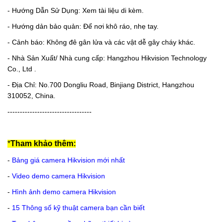
- Hướng Dẫn Sử Dụng: Xem tài liệu di kèm.
- Hướng dản bảo quản: Để nơi khô ráo, nhẹ tay.
- Cảnh báo: Không đê gân lửa và các vật dễ gây cháy khác.
- Nhà Sản Xuất/ Nhà cung cấp: Hangzhou Hikvision Technology
Co., Ltd .
- Địa Chỉ: No.700 Dongliu Road, Binjiang District, Hangzhou
310052, China.
----------------------------------
*
Tham khảo thêm:
-
Bảng giá camera Hikvision mới nhất
-
Video demo camera Hikvision
-
Hình ảnh demo camera Hikvision
-
15 Thông số kỹ thuật camera bạn cần biết