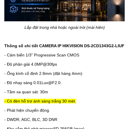
Lắp đặt trong nhà hoặc ngoài trời (mái hiên)
Thông số chi tiết CAMERA IP HIKVISION
DS-2CD1343G2-LIUF
- Cảm biến 1/3" Progressive Scan CMOS
- Độ phân giải 4.0MP@30fps
- Ống kính cố định 2.8mm (đặt hàng 4mm)
- Độ nhạy sáng 0.01Lux@F2.0.
- Tầm xa quan sát: 30m
- Có đèn hỗ trợ ánh sáng trắng 30 mét.
- Phát hiện chuyển động.
- DWDR, AGC, BLC, 3D DNR
- Khe cắm thẻ nhớ microroSD 256GB (max)