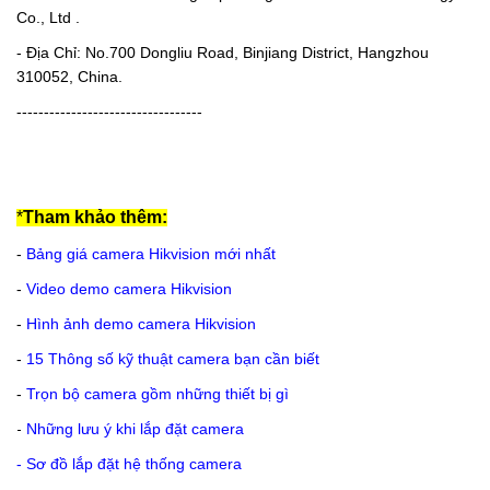
Co., Ltd .
- Địa Chỉ: No.700 Dongliu Road, Binjiang District, Hangzhou
310052, China.
----------------------------------
*
Tham khảo thêm:
-
Bảng giá camera Hikvision mới nhất
-
Video demo camera Hikvision
-
Hình ảnh demo camera Hikvision
-
15 Thông số kỹ thuật camera bạn cần biết
-
Trọn bộ camera gồm những thiết bị gì
-
Những lưu ý khi lắp đặt camera
-
Sơ đồ lắp đặt hệ thống camera