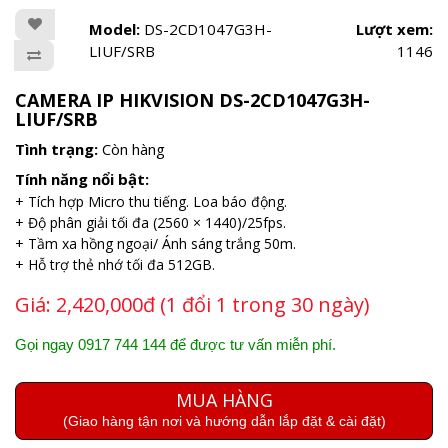
Model:
DS-2CD1047G3H-
Lượt xem:
LIUF/SRB
1146
CAMERA IP HIKVISION DS-2CD1047G3H-
LIUF/SRB
Tình trạng:
Còn hàng
Tính năng nổi bật:
+ Tích hợp Micro thu tiếng. Loa báo động.
+ Độ phân giải tối đa (2560 × 1440)/25fps.
+ Tầm xa hồng ngoại/ Ánh sáng trắng 50m.
+ Hỗ trợ thẻ nhớ tối đa 512GB.
Giá:
2,420,000đ (1 đổi 1 trong 30 ngày)
Gọi ngay 0917 744 144 để được tư vấn miễn phí.
MUA HÀNG
(Giao hàng tận nơi và hướng dẫn lắp đặt & cài đặt)