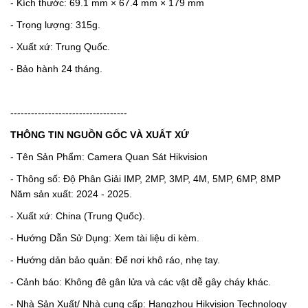
- Kích thước: 69.1 mm × 67.4 mm × 179 mm
- Trọng lượng: 315g.
- Xuất xứ: Trung Quốc.
- Bảo hành 24 tháng.
----------------------------------
THÔNG TIN NGUỒN GỐC VÀ XUẤT XỨ
- Tên Sản Phẩm: Camera Quan Sát Hikvision
- Thông số: Độ Phân Giải IMP, 2MP, 3MP, 4M, 5MP, 6MP, 8MP
Năm sản xuất: 2024 - 2025.
- Xuất xứ: China (Trung Quốc).
- Hướng Dẫn Sử Dụng: Xem tài liệu di kèm.
- Hướng dản bảo quản: Để nơi khô ráo, nhẹ tay.
- Cảnh báo: Không đê gân lửa và các vật dễ gây cháy khác.
- Nhà Sản Xuất/ Nhà cung cấp: Hangzhou Hikvision Technology