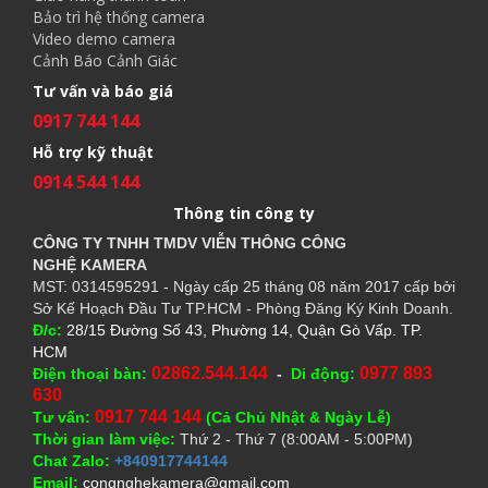
Bảo trì hệ thống camera
Video demo camera
Cảnh Báo Cảnh Giác
Tư vấn và báo giá
0917 744 144
Hỗ trợ kỹ thuật
0914 544 144
Thông tin công ty
CÔNG TY TNHH TMDV VIỄN THÔNG CÔNG
NGHỆ
KAMERA
MST: 0314595291 - Ngày cấp 25 tháng 08 năm 2017 cấp bởi
Sở Kế Hoạch Đầu Tư TP.HCM - Phòng Đăng Ký Kinh Doanh.
Đ/c:
28/15 Đường Số 43, Phường 14, Quận Gò Vấp. TP.
HCM
02862.544.144
0977 893
Điện thoại bàn:
-
Di động:
630
0917 744 144
Tư vấn:
(Cả Chủ Nhật & Ngày Lễ)
Thời gian làm việc:
Thứ 2 - Thứ 7 (8:00AM - 5:00PM)
Chat Zalo:
+840917744144
Email:
congnghekamera@gmail.com