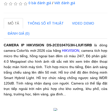
0 bài đánh giá
/
Viết đánh giá
MÔ TẢ
THÔNG SỐ KỸ THUẬT
VIDEO DEMO
ĐÁNH GIÁ (0)
CAMERA IP HIKVISION
DS-2CD1047G3H-LIUF/SRB
là dòng
camera ColorVu mới 2026 của hãng
HIKVISION
, camera tích hợp
micro thu tiếng, hồng ngoại ban đêm có màu 24/7, Độ phân giải:
4.0 Megapixel cho hình ảnh rất sắc nét khi xem trên điện thoại
hoặc màn hình máy tính. Tích hợp micro thu tiếng, Đèn ánh sáng
trắng chiếu sáng lên đến 50 mét.
Hỗ trợ chế độ đèn thông minh
Smart Hybrid Light.
Hỗ trợ chức năng chống ngược sáng WDR
120dB.
Tính năng nhận dạng con người.
Camera
có thể lắp đặt
trực tiếp ngoài trời nên phù hợp cho kho xưởng, khu phố, cửa
hàng, trường học, tiệm vàng, gia đình...