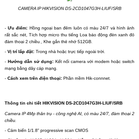
CAMERA IP HIKVISION DS-2CD1047G3H-LIUF/SRB
-
Ưu điểm:
H
ồng ngoại ban đêm luôn có màu 24/7 và hình ảnh
rất sắc nét,
T
ích hợp micro thu tiếng
Loa báo động đèn xanh đỏ
đàm thoại 2 chiều.
, Khe gắn thẻ nhớ 512GB.
-
Vị trí lắp đặt:
Trong nhà hoặc trực tiếp ngoài trời.
-
Hướng dẫn sử dụng:
Kết nối camera với modem hoặc switch
mạng bằng dây cáp mạng.
-
Cách xem trên điện thoại:
Phần mềm Hik-connnet.
Thông tin chi tiết HIKVISION DS-2CD1047G3H-LIUF/SRB
Camera IP 4Mp thân trụ - công nghệ AI, có màu 24/7, đàm thoại 2
chiều.
- Cảm biến 1/1.8" progressive scan CMOS