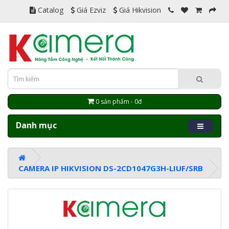
Catalog
Giá Ezviz
Giá Hikvision
0 sản phẩm - 0đ
Danh mục
CAMERA IP HIKVISION DS-2CD1047G3H-LIUF/SRB