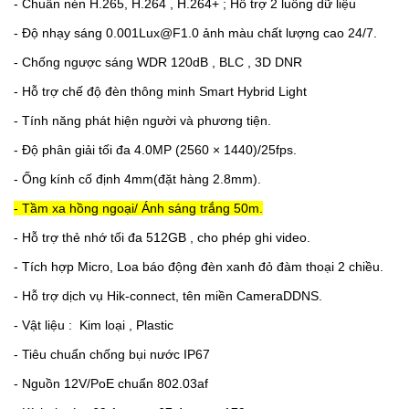
- Chuẩn nén H.265, H.264 , H.264+ ; Hỗ trợ 2 luồng dữ liệu
-
Độ nhạy sáng 0.001Lux@F1.0 ảnh màu chất lượng cao 24/7.
- Chống ngược sáng WDR 120dB , BLC , 3D DNR
- Hỗ trợ chế độ đèn thông minh Smart Hybrid Light
- Tính năng phát hiện người và phương tiện.
- Độ phân giải tối đa 4.0MP (2560 × 1440)/25fps.
-
Ống kính cố định 4mm(đặt hàng 2.8mm).
- Tầm xa hồng ngoại/ Ánh sáng trắng 50m.
- Hỗ trợ thẻ nhớ tối đa 512GB , cho phép ghi video.
-
Tích hợp Micro, Loa báo động đèn xanh đỏ đàm thoại 2 chiều.
- Hỗ trợ dịch vụ Hik-connect, tên miền CameraDDNS.
- Vật liệu :
Kim loại , Plastic
- Tiêu chuẩn chống bụi nước IP67
- Nguồn 12V/PoE chuẩn 802.03af