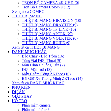
TRỌN BỘ CAMERA 4K UHD (0)
Trọn Bộ Camera ColorVu (12)
Xem tất cả COMBO
THIẾT BỊ MẠNG
THIẾT BỊ MẠNG HIKVISION (18)
THIẾT BỊ MẠNG DRAYTEK (9)
THIẾT BỊ MẠNG TP-LINK (10)
THIẾT BỊ MẠNG APTEK (27)
THIẾT BỊ MẠNG VOLKTEK (6)
THIẾT BỊ MẠNG RUIJIE (9)
Xem tất cả THIẾT BỊ MẠNG
DANH MỤC KHÁC
Báo Cháy - Báo Trộm (16)
Tổng Đài Điện Thoại (9)
Màn Hình Chuông Cửa (7)
Điện Mặt Trời (13)
Máy Chấm Công ZKTeco (10)
Bãi Giữ Xe Thông Minh ZKTeco (14)
Xem tất cả DANH MỤC KHÁC
PHỤ KIỆN
DỰ ÁN
GIẢI PHÁP
HỖ TRỢ
Phần mềm camera
Phần mềm hỗ trợ