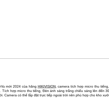
rVu mới 2024 của hãng
HIKIVISION
, camera tích hợp micro thu tiến
h. Tích hợp micro thu tiếng, Đèn ánh sáng trắng chiếu sáng lên đến 3
ời.
Camera
có thể lắp đặt trực tiếp ngoài trời nên phù hợp cho kho xưở