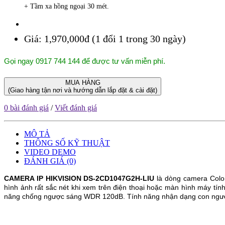
+ Tầm xa hồng ngoại 30 mét.
Giá:
1,970,000đ (1 đổi 1 trong 30 ngày)
Gọi ngay 0917 744 144 để được tư vấn miễn phí.
MUA HÀNG
(Giao hàng tận nơi và hướng dẫn lắp đặt & cài đặt)
0 bài đánh giá
/
Viết đánh giá
MÔ TẢ
THÔNG SỐ KỸ THUẬT
VIDEO DEMO
ĐÁNH GIÁ (0)
CAMERA IP HIKVISION
DS-2CD1047G2H-LIU
là dòng camera Colo
hình ảnh rất sắc nét khi xem trên điện thoại hoặc màn hình máy tín
năng chống ngược sáng WDR 120dB.
Tính năng nhận dạng con ngư