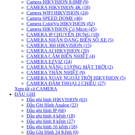
Camera HIKVISION 8.0MP (9)
CAMERA HIKVISION 4K (18)
Camera WIFI HIKVISION (24)
Camera SPEED DOME (46)
Camera ColorVu HIKVISION (82)
Camera HIKVISION Có Micro (45)
CAMERA IP CHUYÊN DỤNG (18)
CAMERA NHẬN DẠNG BIỂN SỐ XE (5)
CAMERA 360 HIKVISION (15)
CAMERA AI HIKVISION (20)
CAMERA CẢM BIẾN NHIỆT (4)
CAMERA EZVIZ (24)
CAMERA NĂNG LƯỢNG MẶT TRỜI (2)
CAMERA THÂN NHIỆT (9)
CAMERA XOAY NGOÀI TRỜI HIKVISION (5)
CAMERA ĐÀM THOẠI 2 CHIỀU (27)
Xem tất cả CAMERA
ĐẦU GHI
Đầu ghi hình HIKVISION (63)
Đầu Ghi Hình Analog (22)
Đầu ghi hình IP (66)
Đầu ghi hình 4 kênh (18)
Đầu ghi hình 8 kênh (27)
Đầu ghi hình 16 kênh (18)
Đầu Ghi Hình 24 Kênh (0)