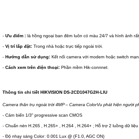
-
Ưu điểm :
là hồng ngoại ban đêm luôn có màu 24/7 và hình ảnh rất
-
Vị trí lắp đặt:
Trong nhà hoặc trực tiếp ngoài trời.
-
Hướng dẫn sử dụng:
Kết nối camera với modem hoặc switch mạn
-
Cách xem trên điện thoại:
Phần mềm Hik-connnet.
Thông tin chi tiết HIKVISION DS-2CD1047G2H-LIU
Camera thân trụ ngoài trời 4MP – Camera ColorVu phát hiện người p
- Cảm biến 1/3" progressive scan CMOS
- Chuẩn nén H.265 , H.265+ , H.264 , H.264+ ; Hỗ trợ 2 luồng dữ liệu
- Độ nhạy sáng Color: 0.001 Lux @ (F1.0, AGC ON)