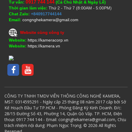
0917 744 144
Tư vấn:
(Cả Chủ Nhật & Ngày Lễ)
Thời gian làm việc:
Thứ 2 - Thứ 7 (8:00AM - 5:00PM)
Chat Zalo:
+840917744144
Email:
congnghekamera@gmail.com
Website cùng công ty
Website:
https://kameracorp.vn
Website:
https://kamera.vn
CÔNG TY TNHH TMDV VIỄN THÔNG CÔNG NGHỆ KAMERA,
MST: 0314595291 - Ngày cấp 25 tháng 08 năm 2017 cấp bởi Sở
Kế Hoạch Đầu Tư TP.HCM - Phòng Đăng Ký Kinh Doanh. Đ/c:
28/15 Đường Số 43, Phường 14, Quận Gò Vấp. TP. HCM, Điện
thoại: 0917 744 144 - Email: congnghekamera@gmail.com, Chịu
trách nhiệm nội dung: Phạm Ngọc Trọng. © 2026 All Rights
Reserved.