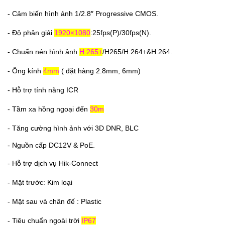
- Cảm biến hình ảnh 1/2.8″ Progressive CMOS.
- Độ phân giải
1920×1080
:25fps(P)/30fps(N).
- Chuẩn nén hình ảnh
H.265+
/H265/H.264+&H.264.
- Ông kính
4mm
( đặt hàng 2.8mm, 6mm)
- Hỗ trợ tính năng ICR
- Tầm xa hồng ngoại đến
30m
- Tăng cường hình ảnh với 3D DNR, BLC
- Nguồn cấp DC12V & PoE.
- Hỗ trợ dịch vụ Hik-Connect
- Mặt trước: Kim loại
- Mặt sau và chân đế : Plastic
- Tiêu chuẩn ngoài trời
IP67