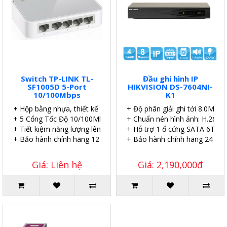
Switch TP-LINK TL-
Đầu ghi hình IP
SF1005D 5-Port
HIKVISION DS-7604NI-
10/100Mbps
K1
+ Hộp bằng nhựa, thiết kế để bàn.
+ Độ phân giải ghi tới 8.0MP.
+ 5 Cổng Tốc Độ 10/100Mbps.
+ Chuẩn nén hình ảnh: H.265.
+ Tiết kiệm năng lượng lên đến 60%.
+ Hỗ trợ 1 ổ cứng SATA 6TB.
+ Bảo hành chính hãng 12 tháng.
+ Bảo hành chính hãng 24 thá
Giá: Liên hệ
Giá: 2,190,000đ