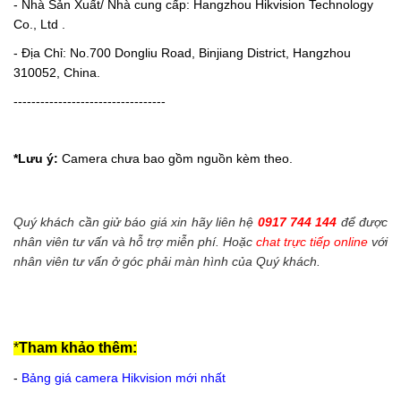
- Nhà Sản Xuất/ Nhà cung cấp: Hangzhou Hikvision Technology
Co., Ltd .
- Địa Chỉ: No.700 Dongliu Road, Binjiang District, Hangzhou
310052, China.
----------------------------------
*Lưu ý:
Camera chưa bao gồm nguồn kèm theo.
Quý khách cần giử báo giá xin hãy liên hệ
0917 744 144
để được
nhân viên tư vấn và hỗ trợ miễn phí. Hoặc
chat trực tiếp online
với
nhân viên tư vấn ở góc phải màn hình của Quý khách.
*
Tham khảo thêm:
-
Bảng giá camera Hikvision mới nhất