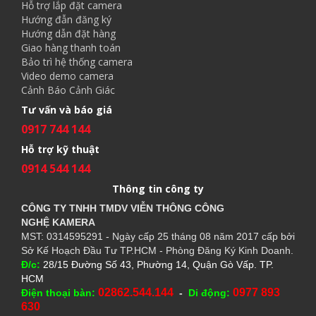
Hỗ trợ lắp đặt camera
Hướng đẫn đăng ký
Hướng dẫn đặt hàng
Giao hàng thanh toán
Bảo trì hệ thống camera
Video demo camera
Cảnh Báo Cảnh Giác
Tư vấn và báo giá
0917 744 144
Hỗ trợ kỹ thuật
0914 544 144
Thông tin công ty
CÔNG TY TNHH TMDV VIỄN THÔNG CÔNG
NGHỆ
KAMERA
MST: 0314595291 - Ngày cấp 25 tháng 08 năm 2017 cấp bởi
Sở Kế Hoạch Đầu Tư TP.HCM - Phòng Đăng Ký Kinh Doanh.
Đ/c:
28/15 Đường Số 43, Phường 14, Quận Gò Vấp. TP.
HCM
02862.544.144
0977 893
Điện thoại bàn:
-
Di động:
630