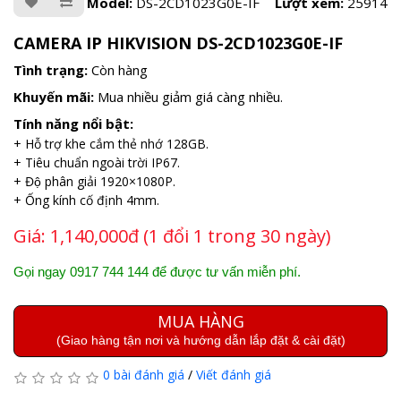
Model:
DS-2CD1023G0E-IF
Lượt xem:
25914
CAMERA IP HIKVISION DS-2CD1023G0E-IF
Tình trạng:
Còn hàng
Khuyến mãi:
Mua nhiều giảm giá càng nhiều.
Tính năng nổi bật:
+ Hỗ trợ khe cắm thẻ nhớ 128GB.
+ Tiêu chuẩn ngoài trời IP67.
+ Độ phân giải 1920×1080P.
+ Ống kính cố định 4mm.
Giá:
1,140,000đ (1 đổi 1 trong 30 ngày)
Gọi ngay 0917 744 144 để được tư vấn miễn phí.
MUA HÀNG
(Giao hàng tận nơi và hướng dẫn lắp đặt & cài đặt)
0 bài đánh giá
/
Viết đánh giá