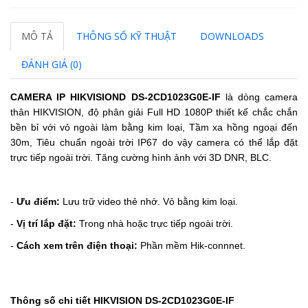
MÔ TẢ
THÔNG SỐ KỸ THUẬT
DOWNLOADS
ĐÁNH GIÁ (0)
CAMERA IP HIKVISIOND DS-2CD1023G0E-IF
là dòng camera
thân HIKVISION, độ phân giải Full HD 1080P thiết kế chắc chắn
bền bỉ với vỏ ngoài làm bằng kim loại,
Tầm xa hồng ngoại
đến
30m
,
Tiêu chuẩn ngoài trời IP67
do vậy camera có thể lắp đặt
trực tiếp ngoài trời.
Tăng cường hình ảnh với 3D DNR, BLC.
-
Ưu điểm:
Lưu trữ video thẻ nhớ. Vỏ bằng kim loại.
-
Vị trí lắp đặt:
Trong nhà hoặc trực tiếp ngoài trời.
-
Cách xem trên điện thoại:
Phần mềm Hik-connnet.
Thông số chi tiết HIKVISION DS-2CD1023G0E-IF