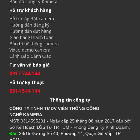
Bản đồ công ty Kamera
Hỗ trợ khách hàng
Hỗ trợ lắp đặt camera
Hướng đẫn đăng ký
Hướng dẫn đặt hàng
Giao hàng thanh toán
Bảo trì hệ thống camera
Video demo camera
Cảnh Báo Cảnh Giác
Tư vấn và báo giá
0917 744 144
Hỗ trợ kỹ thuật
0914 544 144
Thông tin công ty
CÔNG TY TNHH TMDV VIỄN THÔNG CÔNG
NGHỆ
KAMERA
MST: 0314595291 - Ngày cấp 25 tháng 08 năm 2017 cấp bởi
Sở Kế Hoạch Đầu Tư TP.HCM - Phòng Đăng Ký Kinh Doanh.
Đ/c:
28/15 Đường Số 43, Phường 14, Quận Gò Vấp. TP.
HCM