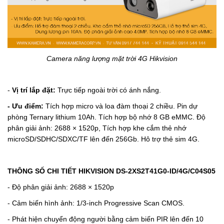
Camera năng lượng mặt trời 4G Hikvision
-
Vị trí lắp đặt:
Trực tiếp ngoài trời có ánh nắng.
- Ưu điểm:
Tích hợp micro và loa đàm thoại 2 chiều.
Pin dự
phòng Ternary lithium 10Ah.
Tích hợp bộ nhớ 8 GB eMMC.
Độ
phân giải ảnh:
2688 × 1520p,
Tích hợp khe cắm thẻ nhớ
microSD/SDHC/SDXC/TF lên đến 256Gb.
Hô trợ thẻ sim 4G.
THÔNG SỐ CHI TIẾT HIKVISION DS-2XS2T41G0-ID/4G/C04S05
- Độ phân giải ảnh:
2688 × 1520p
- Cảm biến hình ảnh: 1/3-inch Progressive Scan CMOS.
- Phát hiện chuyển động người bằng cảm biến PIR lên đến 10