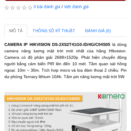
0 bài đánh giá
/
Viết đánh giá
MÔ TẢ
THÔNG SỐ KỸ THUẬT
ĐÁNH GIÁ (0)
CAMERA IP HIKVISION DS-2XS2T41G0-ID/4G/C04S05
là dòng
camera năng lượng mặt trời mới nhất của hãng HIkvision.
Camera có độ phân giải
2688×1520p
.
Phát hiện chuyển động
người bằng cảm biến PIR lên đến 10 mét.
Tầm quan sát hồng
ngoại: 10m ~ 30m.
Tích hợp micro và loa đàm thoại 2 chiều.
Pin
dự phòng Ternary lithium 10Ah.
Tấm pin năng lượng mặt trời 5W.