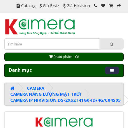
Catalog
Giá Ezviz
Giá Hikvision
0 sản phẩm - 0đ
Danh mục
CAMERA
CAMERA NĂNG LƯỢNG MẶT TRỜI
CAMERA IP HIKVISION DS-2XS2T41G0-ID/4G/C04S05