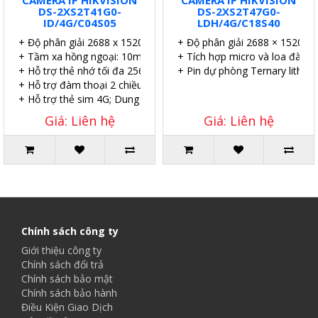
DS-2XS2T41G0-
DS-2XS2T47G0-
ID/4G/C04S05
LDH/4G/C18S40
+ Độ phân giải 2688 x 1520 @15fps, H265+.
+ Độ phân giải 2688 × 1520/ 12
+ Tầm xa hồng ngoại: 10m.
+ Tích hợp micro và loa đàm th
+ Hỗ trợ thẻ nhớ tối đa 256GB, hỗ trợ ARN.
+ Pin dự phòng Ternary lithiu
+ Hỗ trợ đàm thoại 2 chiều.
+ Hỗ trợ thẻ sim 4G; Dung lượng pin: 10 Ah.
Giá: Liên hệ
Giá: Liên hệ
Chính sách công ty
Giới thiệu công ty
Chính sách đổi trả
Chính sách bảo mật
Chính sách bảo hành
Điều Kiện Giao Dịch