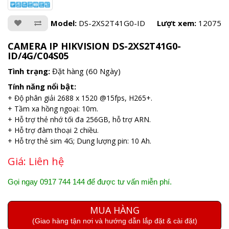
Model:
DS-2XS2T41G0-ID
Lượt xem:
12075
CAMERA IP HIKVISION DS-2XS2T41G0-
ID/4G/C04S05
Tình trạng:
Đặt hàng (60 Ngày)
Tính năng nổi bật:
+ Độ phân giải 2688 x 1520 @15fps, H265+.
+ Tầm xa hồng ngoại: 10m.
+ Hỗ trợ thẻ nhớ tối đa 256GB, hỗ trợ ARN.
+ Hỗ trợ đàm thoại 2 chiều.
+ Hỗ trợ thẻ sim 4G; Dung lượng pin: 10 Ah.
Giá:
Liên hệ
Gọi ngay 0917 744 144 để được tư vấn miễn phí.
MUA HÀNG
(Giao hàng tận nơi và hướng dẫn lắp đặt & cài đặt)