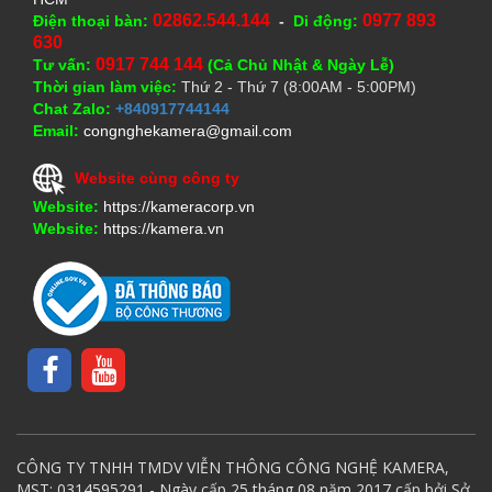
02862.544.144
0977 893
Điện thoại bàn:
-
Di động:
630
0917 744 144
Tư vấn:
(Cả Chủ Nhật & Ngày Lễ)
Thời gian làm việc:
Thứ 2 - Thứ 7 (8:00AM - 5:00PM)
Chat Zalo:
+840917744144
Email:
congnghekamera@gmail.com
Website cùng công ty
Website:
https://kameracorp.vn
Website:
https://kamera.vn
CÔNG TY TNHH TMDV VIỄN THÔNG CÔNG NGHỆ KAMERA,
MST: 0314595291 - Ngày cấp 25 tháng 08 năm 2017 cấp bởi Sở