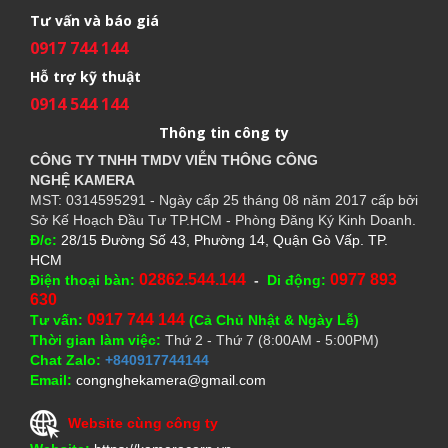
Tư vấn và báo giá
0917 744 144
Hỗ trợ kỹ thuật
0914 544 144
Thông tin công ty
CÔNG TY TNHH TMDV VIỄN THÔNG CÔNG
NGHỆ
KAMERA
MST: 0314595291 - Ngày cấp 25 tháng 08 năm 2017 cấp bởi
Sở Kế Hoạch Đầu Tư TP.HCM - Phòng Đăng Ký Kinh Doanh.
Đ/c:
28/15 Đường Số 43, Phường 14, Quận Gò Vấp. TP.
HCM
02862.544.144
0977 893
Điện thoại bàn:
-
Di động:
630
0917 744 144
Tư vấn:
(Cả Chủ Nhật & Ngày Lễ)
Thời gian làm việc:
Thứ 2 - Thứ 7 (8:00AM - 5:00PM)
Chat Zalo:
+840917744144
Email:
congnghekamera@gmail.com
Website cùng công ty