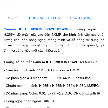
MÔ TẢ
THÔNG SỐ KỸ THUẬT
ĐÁNH GIÁ (0)
Camera IP HIKVISION DS-2CD2T43G0-I5
công nghệ mới
H.265+, độ phân giải cao đến 4.0MP cho hình ảnh sắc nét, chất
lượng cao, đèn hồng ngoại thông minh và dễ dàng sử dụng, có
nhiều tính năng ưu việt giúp người tiêu dùng có thể quản lý gia
đình và công việc một cách hiệu quả.
Thông số chi tiết Camera IP HIKVISION DS-2CD2T43G0-I5
- Cảm biến hình ảnh: 1/3" inch Progressive CMOS.
- Độ phân giải: 4.0 Megapixel. (2560x1440p: 25fps/30fps)
- Chuẩn nén hình ảnh: H.265+/ H.265/ H.264+/ H.264/ MJPEG.
- Độ nhạy sáng: Color: 0.01 lux @(F1.2, AGC ON), 0 lux with IR.
- Công nghệ hồng ngoại EXIR 2.0.