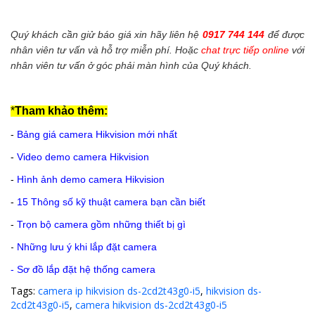
Quý khách cần giử báo giá xin hãy liên hệ
0917 744 144
để được
nhân viên tư vấn và hỗ trợ miễn phí. Hoặc
chat trực tiếp online
với
nhân viên tư vấn ở góc phải màn hình của Quý khách.
*
Tham khảo thêm:
-
Bảng giá camera Hikvision mới nhất
-
Video demo camera Hikvision
-
Hình ảnh demo camera Hikvision
-
15 Thông số kỹ thuật camera bạn cần biết
-
Trọn bộ camera gồm những thiết bị gì
-
Những lưu ý khi lắp đặt camera
-
Sơ đồ lắp đặt hệ thống camera
Tags:
camera ip hikvision ds-2cd2t43g0-i5
,
hikvision ds-
2cd2t43g0-i5
,
camera hikvision ds-2cd2t43g0-i5