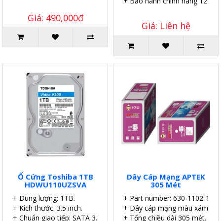
+ Bảo hành chính hãng 12 thá
Giá: 490,000đ
Giá: Liên hệ
Ổ Cứng Toshiba 1TB
Dây Cáp Mạng APTEK
HDWU110UZSVA
305 Mét
+ Dung lượng: 1TB.
+ Part number: 630-1102-1
+ Kích thước: 3.5 inch.
+ Dây cáp mạng màu xám.
+ Chuẩn giao tiếp: SATA 3.
+ Tổng chiều dài 305 mét.