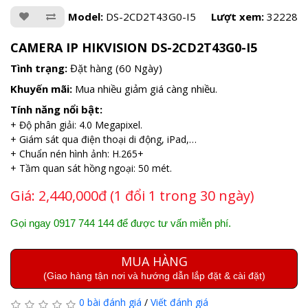
Model:
DS-2CD2T43G0-I5
Lượt xem:
32228
CAMERA IP HIKVISION DS-2CD2T43G0-I5
Tình trạng:
Đặt hàng (60 Ngày)
Khuyến mãi:
Mua nhiều giảm giá càng nhiều.
Tính năng nổi bật:
+ Độ phân giải: 4.0 Megapixel.
+ Giám sát qua điện thoại di động, iPad,…
+ Chuẩn nén hình ảnh: H.265+
+ Tầm quan sát hồng ngoại: 50 mét.
Giá:
2,440,000đ (1 đổi 1 trong 30 ngày)
Gọi ngay 0917 744 144 để được tư vấn miễn phí.
MUA HÀNG
(Giao hàng tận nơi và hướng dẫn lắp đặt & cài đặt)
0 bài đánh giá
/
Viết đánh giá