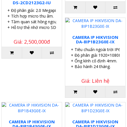
DS-2CD2123G2-IU
+ Độ phân giải: 2.0 Megapixel.
+ Tích hợp micro thu âm.
+ Tầm quan sát hồng ngoại: 40 mét.
+ Hỗ trợ thẻ nhớ micro SD 256GB.
CAMERA IP HIKVISION
Giá: 2,500,000đ
DA-8IP1B23G0E-IX
+ Tiêu chuẩn ngoài trời IP67.
+ Độ phân giải 1920×1080P.
+ Ống kính cố định 4mm.
+ Bảo hành 24 tháng.
Giá: Liên hệ
CAMERA IP HIKVISION
CAMERA IP HIKVISION
DA-8IP1B43G0E-IX
DA-8IP1D23G0E-IX