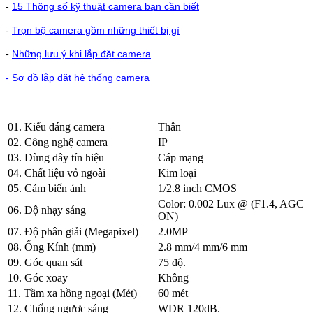
-
15 Thông số kỹ thuật camera bạn cần biết
-
Trọn bộ camera gồm những thiết bị gì
Những lưu ý khi lắp đặt camera
-
-
Sơ đồ lắp đặt hệ thống camera
01. Kiểu dáng camera
Thân
02. Công nghệ camera
IP
03. Dùng dây tín hiệu
Cáp mạng
04. Chất liệu vỏ ngoài
Kim loại
05. Cảm biến ảnh
1/2.8 inch CMOS
Color: 0.002 Lux @ (F1.4, AGC
06. Độ nhạy sáng
ON)
07. Độ phân giải (Megapixel)
2.0MP
08. Ống Kính (mm)
2.8 mm/4 mm/6 mm
09. Góc quan sát
75 độ.
10. Góc xoay
Không
11. Tầm xa hồng ngoại (Mét)
60 mét
12. Chống ngược sáng
WDR 120dB.