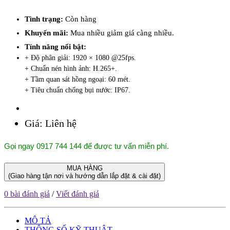
Tình trạng:
Còn hàng
Khuyến mãi:
Mua nhiều giảm giá càng nhiều.
Tính năng nổi bật:
+ Độ phân giải: 1920 × 1080 @25fps.
+ Chuẩn nén hình ảnh: H.265+.
+ Tầm quan sát hồng ngoại: 60 mét.
+ Tiêu chuẩn chống bụi nước: IP67.
Giá:
Liên hệ
Gọi ngay 0917 744 144 để được tư vấn miễn phí.
MUA HÀNG
(Giao hàng tận nơi và hướng dẫn lắp đặt & cài đặt)
0 bài đánh giá
/
Viết đánh giá
MÔ TẢ
THÔNG SỐ KỸ THUẬT