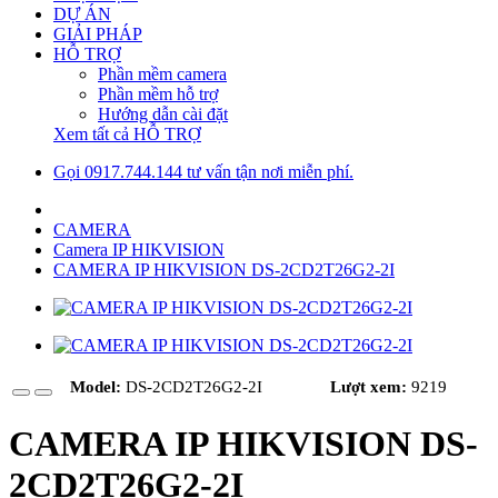
DỰ ÁN
GIẢI PHÁP
HỖ TRỢ
Phần mềm camera
Phần mềm hỗ trợ
Hướng dẫn cài đặt
Xem tất cả HỖ TRỢ
Gọi 0917.744.144 tư vấn tận nơi miễn phí.
CAMERA
Camera IP HIKVISION
CAMERA IP HIKVISION DS-2CD2T26G2-2I
Model:
DS-2CD2T26G2-2I
Lượt xem:
9219
CAMERA IP HIKVISION DS-
2CD2T26G2-2I