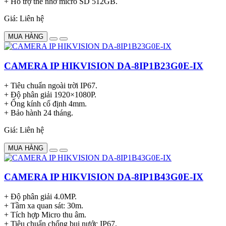
+ Hỗ trợ thẻ nhớ micro SD 512GB.
Giá: Liên hệ
MUA HÀNG
CAMERA IP HIKVISION DA-8IP1B23G0E-IX
+ Tiêu chuẩn ngoài trời IP67.
+ Độ phân giải 1920×1080P.
+ Ống kính cố định 4mm.
+ Bảo hành 24 tháng.
Giá: Liên hệ
MUA HÀNG
CAMERA IP HIKVISION DA-8IP1B43G0E-IX
+ Độ phân giải 4.0MP.
+ Tầm xa quan sát: 30m.
+ Tích hợp Micro thu âm.
+ Tiêu chuẩn chống bụi nước IP67.