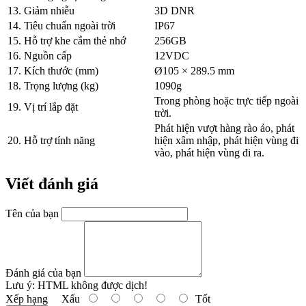
13. Giảm nhiễu
3D DNR
14. Tiêu chuẩn ngoài trời
IP67
15. Hỗ trợ khe cắm thẻ nhớ
256GB
16. Nguồn cấp
12VDC
17. Kích thước (mm)
Ø105 × 289.5 mm
18. Trọng lượng (kg)
1090g
Trong phòng hoặc trực tiếp ngoài
19. Vị trí lắp đặt
trời.
Phát hiện vượt hàng rào ảo, phát
20. Hỗ trợ tính năng
hiện xâm nhập, phát hiện vùng đi
vào, phát hiện vùng đi ra.
Viết đánh giá
Tên của bạn
Đánh giá của bạn
Lưu ý:
HTML không được dịch!
Xếp hạng
Xấu
Tốt