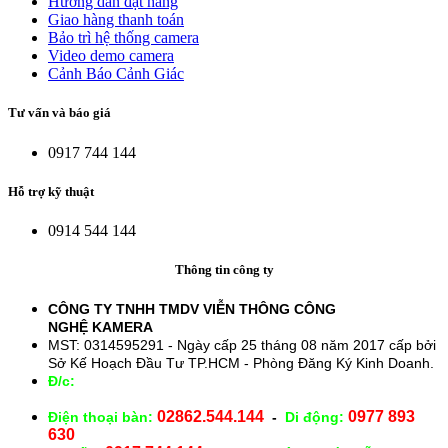
Hướng dẫn đặt hàng
Giao hàng thanh toán
Bảo trì hệ thống camera
Video demo camera
Cảnh Báo Cảnh Giác
Tư vấn và báo giá
0917 744 144
Hỗ trợ kỹ thuật
0914 544 144
Thông tin công ty
CÔNG TY TNHH TMDV VIỄN THÔNG CÔNG
NGHỆ
KAMERA
MST: 0314595291 - Ngày cấp 25 tháng 08 năm 2017 cấp bởi
Sở Kế Hoạch Đầu Tư TP.HCM - Phòng Đăng Ký Kinh Doanh.
Đ/c:
28/15 Đường Số 43, Phường 14, Quận Gò Vấp. TP.
HCM
02862.544.144
0977 893
Điện thoại bàn:
-
Di động:
630