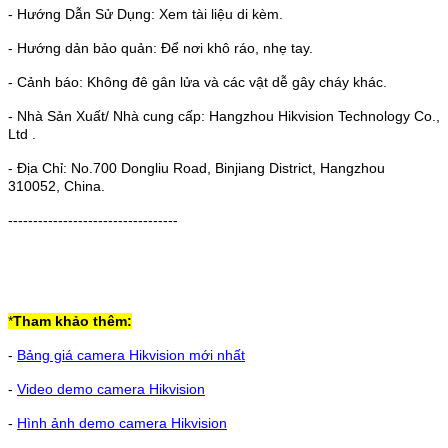
- Hướng Dẫn Sử Dụng: Xem tài liệu di kèm.
- Hướng dản bảo quản: Để nơi khô ráo, nhẹ tay.
- Cảnh báo: Không đê gân lửa và các vật dễ gây cháy khác.
- Nhà Sản Xuất/ Nhà cung cấp: Hangzhou Hikvision Technology Co.,
Ltd .
- Địa Chỉ: No.700 Dongliu Road, Binjiang District, Hangzhou
310052, China.
----------------------------------
*
Tham khảo thêm:
-
Bảng giá camera Hikvision mới nhất
-
Video demo camera Hikvision
-
Hình ảnh demo camera Hikvision