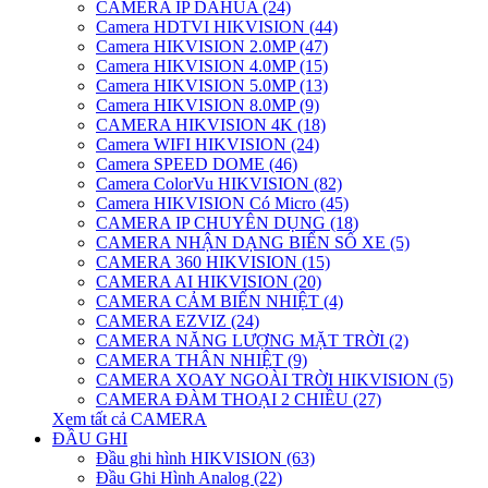
CAMERA IP DAHUA (24)
Camera HDTVI HIKVISION (44)
Camera HIKVISION 2.0MP (47)
Camera HIKVISION 4.0MP (15)
Camera HIKVISION 5.0MP (13)
Camera HIKVISION 8.0MP (9)
CAMERA HIKVISION 4K (18)
Camera WIFI HIKVISION (24)
Camera SPEED DOME (46)
Camera ColorVu HIKVISION (82)
Camera HIKVISION Có Micro (45)
CAMERA IP CHUYÊN DỤNG (18)
CAMERA NHẬN DẠNG BIỂN SỐ XE (5)
CAMERA 360 HIKVISION (15)
CAMERA AI HIKVISION (20)
CAMERA CẢM BIẾN NHIỆT (4)
CAMERA EZVIZ (24)
CAMERA NĂNG LƯỢNG MẶT TRỜI (2)
CAMERA THÂN NHIỆT (9)
CAMERA XOAY NGOÀI TRỜI HIKVISION (5)
CAMERA ĐÀM THOẠI 2 CHIỀU (27)
Xem tất cả CAMERA
ĐẦU GHI
Đầu ghi hình HIKVISION (63)
Đầu Ghi Hình Analog (22)