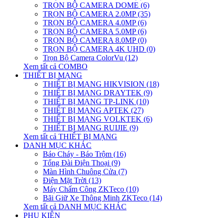
TRỌN BỘ CAMERA DOME (6)
TRỌN BỘ CAMERA 2.0MP (35)
TRỌN BỘ CAMERA 4.0MP (6)
TRỌN BỘ CAMERA 5.0MP (6)
TRỌN BỘ CAMERA 8.0MP (0)
TRỌN BỘ CAMERA 4K UHD (0)
Trọn Bộ Camera ColorVu (12)
Xem tất cả COMBO
THIẾT BỊ MẠNG
THIẾT BỊ MẠNG HIKVISION (18)
THIẾT BỊ MẠNG DRAYTEK (9)
THIẾT BỊ MẠNG TP-LINK (10)
THIẾT BỊ MẠNG APTEK (27)
THIẾT BỊ MẠNG VOLKTEK (6)
THIẾT BỊ MẠNG RUIJIE (9)
Xem tất cả THIẾT BỊ MẠNG
DANH MỤC KHÁC
Báo Cháy - Báo Trộm (16)
Tổng Đài Điện Thoại (9)
Màn Hình Chuông Cửa (7)
Điện Mặt Trời (13)
Máy Chấm Công ZKTeco (10)
Bãi Giữ Xe Thông Minh ZKTeco (14)
Xem tất cả DANH MỤC KHÁC
PHỤ KIỆN