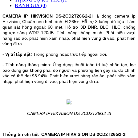
ĐÁNH GIÁ (0)
CAMERA IP HIKVISION DS-2CD2T26G2-2I
là dòng camera ip
Hikvision, Chuẩn nén hình ảnh: H.265+. Hỗ trợ 3 luồng dữ liệu. Tầm
quan sát hồng ngoại: 60 mét. Hỗ trợ 3D DNR, BLC, HLC, chống
ngược sáng WDR 120dB. Tính năng thông minh: Phát hiện vượt
hàng rào ảo, phát hiện xâm nhập, phát hiện vùng đi vào, phát hiện
vùng đi ra.
-
Vị trí lắp đặt:
Trong phòng hoặc trực tiếp ngoài trời.
- Tính năng thông minh:
Ứng dụng thuật toán trí tuệ nhân tạo, lọc
báo động giả không phải do người và phương tiện gây ra, độ chính
xác có thể đạt 98.94%.
Phát hiện vượt hàng rào ảo, phát hiện xâm
nhập, phát hiện vùng đi vào, phát hiện vùng đi ra.
CAMERA IP HIKVISION DS-2CD2T26G2-2I
Thông tin chi tiết CAMERA IP HIKVISION DS-2CD2T26G2-2I