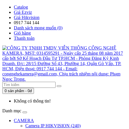
Catalog
Giá Ezviz
Giá Hikvision
0917 744 144
Danh sách mong muốn (0)
Giỏ hàng
Thanh toán
0 sản phẩm - 0đ
Không có thông tin!
Danh mục
CAMERA
Camera IP HIKVISION (240)