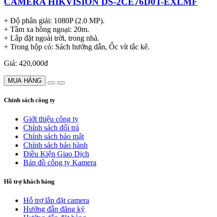
CAMERA HIKVISION DS-2CE76D0T-EXLMF
+ Độ phân giải: 1080P (2.0 MP).
+ Tầm xa hồng ngoại: 20m.
+ Lắp đặt ngoài trời, trong nhà.
+ Trong hộp có: Sách hướng dẫn, Ốc vít tắc kê.
Giá: 420,000đ
MUA HÀNG
Chính sách công ty
Giới thiệu công ty
Chính sách đổi trả
Chính sách bảo mật
Chính sách bảo hành
Điều Kiện Giao Dịch
Bản đồ công ty Kamera
Hỗ trợ khách hàng
Hỗ trợ lắp đặt camera
Hướng đẫn đăng ký