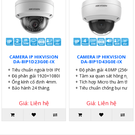
CAMERA IP HIKVISION
CAMERA IP HIKVISION
DA-8IP1D23G0E-IX
DA-8IP1D43G0E-IX
+ Tiêu chuẩn ngoài trời IP67.
+ Độ phân giải 4.0MP (2560×1
+ Độ phân giải 1920×1080P.
+ Tầm xa quan sát hồng ngoại
+ Ống kính cố định 4mm.
+ Tích hợp Micro thu âm thanh
+ Bảo hành 24 tháng.
+ Tiêu chuẩn chống bụi nước I
Giá: Liên hệ
Giá: Liên hệ