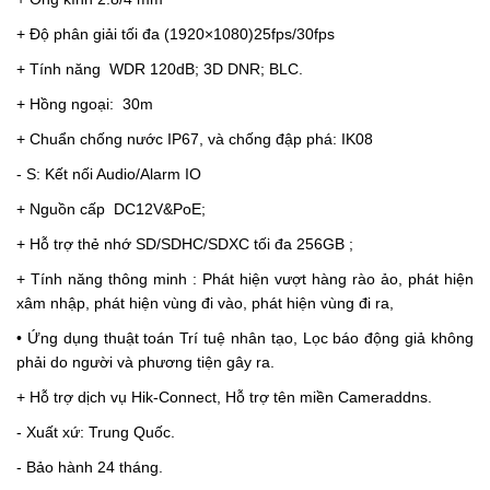
+ Độ phân giải tối đa (1920×1080)25fps/30fps
+ Tính năng WDR 120dB; 3D DNR; BLC.
+ Hồng ngoại: 30m
+ Chuẩn chống nước IP67, và chống đập phá: IK08
- S: Kết nối Audio/Alarm IO
+ Nguồn cấp DC12V&PoE;
+ Hỗ trợ thẻ nhớ SD/SDHC/SDXC tối đa 256GB ;
+ Tính năng thông minh : Phát hiện vượt hàng rào ảo, phát hiện
xâm nhập, phát hiện vùng đi vào, phát hiện vùng đi ra,
• Ứng dụng thuật toán Trí tuệ nhân tạo, Lọc báo động giả không
phải do người và phương tiện gây ra.
+ Hỗ trợ dịch vụ Hik-Connect, Hỗ trợ tên miền Cameraddns.
- Xuất xứ: Trung Quốc.
- Bảo hành 24 tháng.