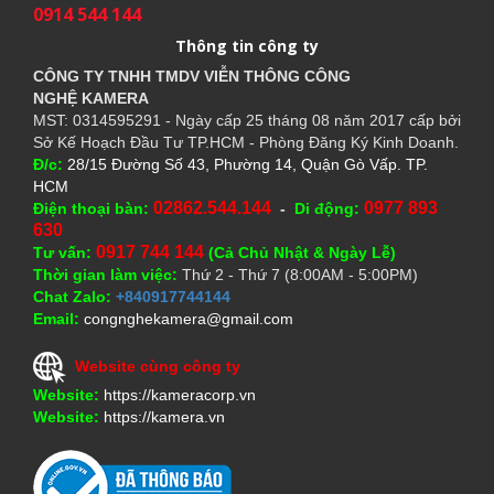
0914 544 144
Thông tin công ty
CÔNG TY TNHH TMDV VIỄN THÔNG CÔNG
NGHỆ
KAMERA
MST: 0314595291 - Ngày cấp 25 tháng 08 năm 2017 cấp bởi
Sở Kế Hoạch Đầu Tư TP.HCM - Phòng Đăng Ký Kinh Doanh.
Đ/c:
28/15 Đường Số 43, Phường 14, Quận Gò Vấp. TP.
HCM
02862.544.144
0977 893
Điện thoại bàn:
-
Di động:
630
0917 744 144
Tư vấn:
(Cả Chủ Nhật & Ngày Lễ)
Thời gian làm việc:
Thứ 2 - Thứ 7 (8:00AM - 5:00PM)
Chat Zalo:
+840917744144
Email:
congnghekamera@gmail.com
Website cùng công ty
Website:
https://kameracorp.vn
Website:
https://kamera.vn