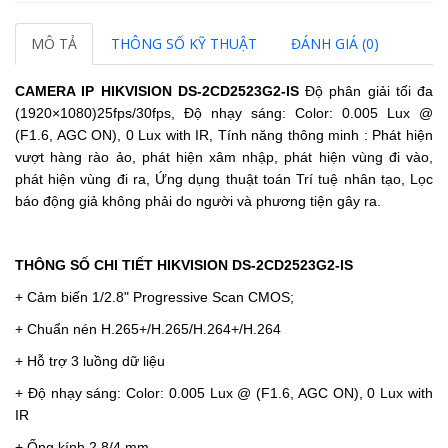
MÔ TẢ
THÔNG SỐ KỸ THUẬT
ĐÁNH GIÁ (0)
CAMERA IP HIKVISION DS-2CD2523G2-IS
Độ phân giải tối đa
(1920×1080)25fps/30fps, Độ nhạy sáng: Color: 0.005 Lux @
(F1.6, AGC ON), 0 Lux with IR, Tính năng thông minh : Phát hiện
vượt hàng rào ảo, phát hiện xâm nhập, phát hiện vùng đi vào,
phát hiện vùng đi ra, Ứng dụng thuật toán Trí tuệ nhân tạo, Lọc
báo động giả không phải do người và phương tiện gây ra.
THÔNG SỐ CHI TIẾT HIKVISION DS-2CD2523G2-IS
+ Cảm biến 1/2.8" Progressive Scan CMOS;
+ Chuẩn nén H.265+/H.265/H.264+/H.264
+ Hỗ trợ 3 luồng dữ liệu
+ Độ nhạy sáng: Color: 0.005 Lux @ (F1.6, AGC ON), 0 Lux with
IR
+ Ống kính 2.8/4 mm