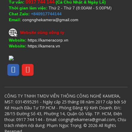
0917 744 144
Tư vấn:
(Cả Chủ Nhật & Ngày Lễ)
Thời gian làm việc:
Thứ 2 - Thứ 7 (8:00AM - 5:00PM)
Chat Zalo:
+840917744144
Email:
congnghekamera@gmail.com
Website cùng công ty
Website:
https://kameracorp.vn
Website:
https://kamera.vn
CÔNG TY TNHH TMDV VIỄN THÔNG CÔNG NGHỆ KAMERA,
MST: 0314595291 - Ngày cấp 25 tháng 08 năm 2017 cấp bởi Sở
Kế Hoạch Đầu Tư TP.HCM - Phòng Đăng Ký Kinh Doanh. Đ/c:
28/15 Đường Số 43, Phường 14, Quận Gò Vấp. TP. HCM, Điện
thoại: 0917 744 144 - Email: congnghekamera@gmail.com, Chịu
trách nhiệm nội dung: Phạm Ngọc Trọng. © 2026 All Rights
Reserved.