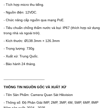
- Tích hợp micro thu tiếng.
- Nguồn điện: 12VDC.
- Chức năng cấp nguồn qua mạng PoE.
- Tiêu chuẩn chống thấm nước và bụi: IP67 (thích hợp sử dụng
trong nhà và ngoài trời).
- Kích thước: Ø138.3mm × 126.3mm
- Trọng lượng: 730g
- Xuất xứ: Trung Quốc.
- Bảo hành 24 tháng.
----------------------------------
THÔNG TIN NGUỒN GỐC VÀ XUẤT XỨ
- Tên Sản Phẩm: Camera Quan Sát Hikvision
- Thông số: Độ Phân Giải IMP, 2MP, 3MP, 4M, 5MP, 6MP, 8MP
Năm sản xuất: 2024 - 2025.