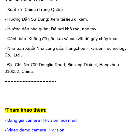
- Xuất xứ: China (Trung Quốc).
- Hướng Dẫn Sử Dụng: Xem tài liệu di kèm.
- Hướng dản bảo quản: Để nơi khô ráo, nhẹ tay.
- Cảnh báo: Không đê gân lửa và các vật dễ gây cháy khác.
- Nhà Sản Xuất/ Nhà cung cấp: Hangzhou Hikvision Technology
Co., Ltd .
- Địa Chỉ: No.700 Dongliu Road, Binjiang District, Hangzhou
310052, China.
----------------------------------
*
Tham khảo thêm:
-
Bảng giá camera Hikvision mới nhất
-
Video demo camera Hikvision