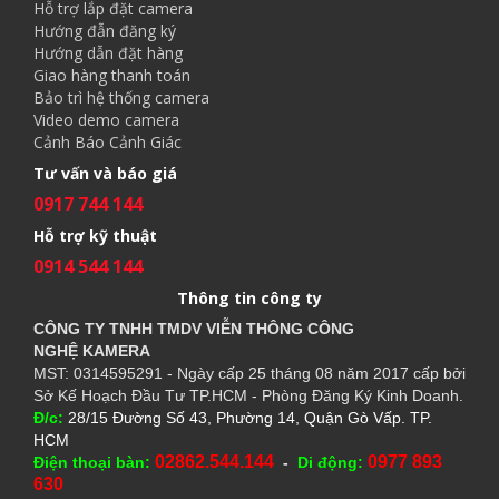
Hỗ trợ lắp đặt camera
Hướng đẫn đăng ký
Hướng dẫn đặt hàng
Giao hàng thanh toán
Bảo trì hệ thống camera
Video demo camera
Cảnh Báo Cảnh Giác
Tư vấn và báo giá
0917 744 144
Hỗ trợ kỹ thuật
0914 544 144
Thông tin công ty
CÔNG TY TNHH TMDV VIỄN THÔNG CÔNG
NGHỆ
KAMERA
MST: 0314595291 - Ngày cấp 25 tháng 08 năm 2017 cấp bởi
Sở Kế Hoạch Đầu Tư TP.HCM - Phòng Đăng Ký Kinh Doanh.
Đ/c:
28/15 Đường Số 43, Phường 14, Quận Gò Vấp. TP.
HCM
02862.544.144
0977 893
Điện thoại bàn:
-
Di động:
630