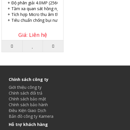
+ Độ phân giải 4.0MP (2560×1440@20fps).
+ Tầm xa quan sát hồng ngoại: EXIR 30m
+ Tích hợp Micro thu âm thanh.
+ Tiêu chuẩn chống bụi nước IP67.
Giá: Liên hệ
Chính sách công ty
Giới thiệu công ty
Chính sách đổi trả
Chính sách bảo mật
Chính sách bảo hành
Điều Kiện Giao Dịch
Bản đồ công ty Kamera
Hỗ trợ khách hàng