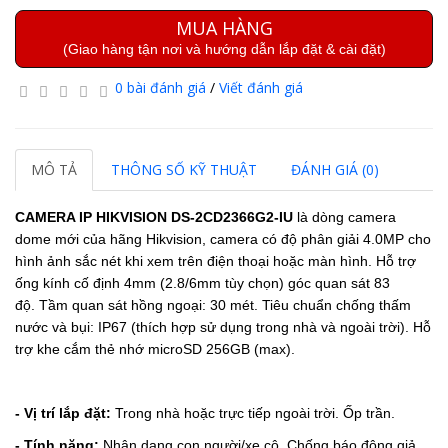
MUA HÀNG
(Giao hàng tận nơi và hướng dẫn lắp đặt & cài đặt)
0 bài đánh giá
/
Viết đánh giá
MÔ TẢ
THÔNG SỐ KỸ THUẬT
ĐÁNH GIÁ (0)
CAMERA IP HIKVISION DS-2CD2366G2-IU
là dòng camera
dome mới của hãng Hikvision, camera có độ phân giải 4.0MP cho
hình ảnh sắc nét khi xem trên điện thoại hoặc màn hình. Hỗ trợ
ống kính cố định
4mm (2.8/6mm tùy chọn) góc quan sát 83
độ.
Tầm quan sát hồng ngoại: 30 mét.
Tiêu chuẩn chống thấm
nước và bụi: IP67 (thích hợp sử dụng trong nhà và ngoài trời).
Hỗ
trợ khe cắm thẻ nhớ microSD 256GB (max).
- Vị trí lắp đặt:
Trong nhà hoặc trực tiếp ngoài trời. Ốp trần.
- Tính năng:
Nhận dạng con người/xe cộ. Chống báo động giả.