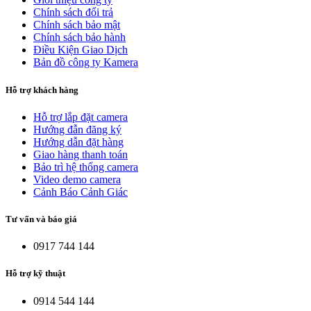
Chính sách đổi trả
Chính sách bảo mật
Chính sách bảo hành
Điều Kiện Giao Dịch
Bản đồ công ty Kamera
Hỗ trợ khách hàng
Hỗ trợ lắp đặt camera
Hướng đẫn đăng ký
Hướng dẫn đặt hàng
Giao hàng thanh toán
Bảo trì hệ thống camera
Video demo camera
Cảnh Báo Cảnh Giác
Tư vấn và báo giá
0917 744 144
Hỗ trợ kỹ thuật
0914 544 144