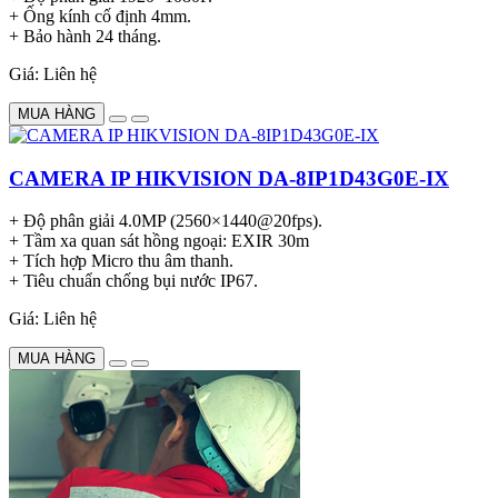
+ Ống kính cố định 4mm.
+ Bảo hành 24 tháng.
Giá: Liên hệ
MUA HÀNG
CAMERA IP HIKVISION DA-8IP1D43G0E-IX
+ Độ phân giải 4.0MP (2560×1440@20fps).
+ Tầm xa quan sát hồng ngoại: EXIR 30m
+ Tích hợp Micro thu âm thanh.
+ Tiêu chuẩn chống bụi nước IP67.
Giá: Liên hệ
MUA HÀNG