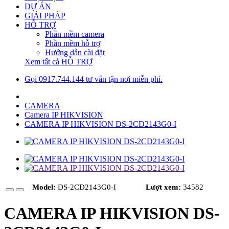
DỰ ÁN
GIẢI PHÁP
HỖ TRỢ
Phần mềm camera
Phần mềm hỗ trợ
Hướng dẫn cài đặt
Xem tất cả HỖ TRỢ
Gọi 0917.744.144 tư vấn tận nơi miễn phí.
CAMERA
Camera IP HIKVISION
CAMERA IP HIKVISION DS-2CD2143G0-I
Model:
DS-2CD2143G0-I
Lượt xem:
34582
CAMERA IP HIKVISION DS-