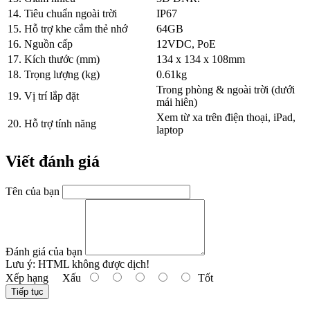
14. Tiêu chuẩn ngoài trời
IP67
15. Hỗ trợ khe cắm thẻ nhớ
64GB
16. Nguồn cấp
12VDC, PoE
17. Kích thước (mm)
134 x 134 x 108mm
18. Trọng lượng (kg)
0.61kg
Trong phòng & ngoài trời (dưới
19. Vị trí lắp đặt
mái hiên)
Xem từ xa trên điện thoại, iPad,
20. Hỗ trợ tính năng
laptop
Viết đánh giá
Tên của bạn
Đánh giá của bạn
Lưu ý:
HTML không được dịch!
Xếp hạng
Xấu
Tốt
Tiếp tục