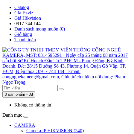
Catalog
Giá Ezviz
Giá Hikvision
0917 744 144
Danh sách mong muốn (0)
Giỏ hàng
Thanh toán
0 sản phẩm - 0đ
Không có thông tin!
Danh mục
CAMERA
Camera IP HIKVISION (240)