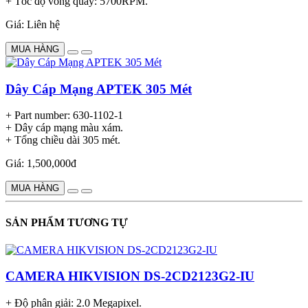
+ Tốc độ vòng quay: 5700RPM.
Giá: Liên hệ
MUA HÀNG
Dây Cáp Mạng APTEK 305 Mét
+ Part number: 630-1102-1
+ Dây cáp mạng màu xám.
+ Tổng chiều dài 305 mét.
Giá: 1,500,000đ
MUA HÀNG
SẢN PHẨM TƯƠNG TỰ
CAMERA HIKVISION DS-2CD2123G2-IU
+ Độ phân giải: 2.0 Megapixel.