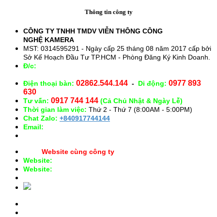
Thông tin công ty
CÔNG TY TNHH TMDV VIỄN THÔNG CÔNG
NGHỆ
KAMERA
MST: 0314595291 - Ngày cấp 25 tháng 08 năm 2017 cấp bởi
Sở Kế Hoạch Đầu Tư TP.HCM - Phòng Đăng Ký Kinh Doanh.
Đ/c:
28/15 Đường Số 43, Phường 14, Quận Gò Vấp. TP.
HCM
02862.544.144
0977 893
Điện thoại bàn:
-
Di động:
630
0917 744 144
Tư vấn:
(Cả Chủ Nhật & Ngày Lễ)
Thời gian làm việc:
Thứ 2 - Thứ 7 (8:00AM - 5:00PM)
Chat Zalo:
+840917744144
Email:
congnghekamera@gmail.com
Website cùng công ty
Website:
https://kameracorp.vn
Website:
https://kamera.vn