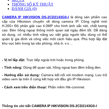
THÔNG SỐ KỸ THUẬT
ĐÁNH GIÁ (0)
CAMERA IP HIKVISION DS-2CD2143G0-I
là dòng sản phẩm cao
cấp của Hikvision chuyên về dòng camera IP. Công nghệ mới
H.265+ Độ phân giải cao 4.0MP cho hình ảnh sắc nét, chất lượng
cao. Đèn hồng ngoại thông minh quan sát ngày đêm tốt. Dễ dàng
sử dụng, có nhiều tính năng ưu việt giúp người tiêu dùng có thể
quản lý gia đình và công việc một cách hiệu quả. Phù hợp lắp đặt
khu vực bên trong tại văn phòng, nhà ở, v.v....
- Vị trí lắp đặt:
Trực tiếp ngoài trời hoặc trong phòng.
- Tính năng:
Dùng để quan sát, hồng ngoại ban đêm trắng đen.
- Hướng dẫn sử dụng:
Camera kết nối với modem mạng. Lưu trữ
video xem lại trên ổ cứng kết hợp với đầu ghi IP Hikvision.
- Cách xem trên điện thoại:
Phần mềm Hik-connnet.
Thông tin chi tiết CAMERA IP HIKVISION DS-2CD2143G0-I