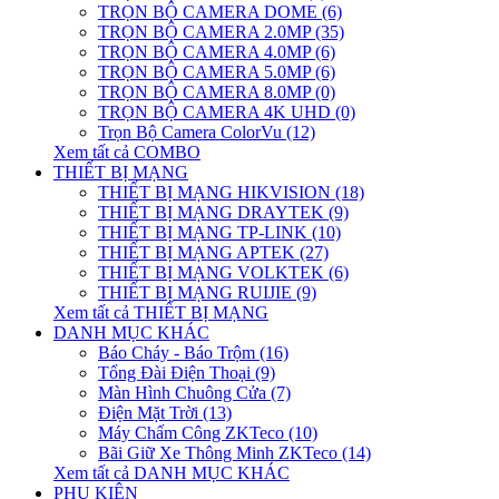
TRỌN BỘ CAMERA DOME (6)
TRỌN BỘ CAMERA 2.0MP (35)
TRỌN BỘ CAMERA 4.0MP (6)
TRỌN BỘ CAMERA 5.0MP (6)
TRỌN BỘ CAMERA 8.0MP (0)
TRỌN BỘ CAMERA 4K UHD (0)
Trọn Bộ Camera ColorVu (12)
Xem tất cả COMBO
THIẾT BỊ MẠNG
THIẾT BỊ MẠNG HIKVISION (18)
THIẾT BỊ MẠNG DRAYTEK (9)
THIẾT BỊ MẠNG TP-LINK (10)
THIẾT BỊ MẠNG APTEK (27)
THIẾT BỊ MẠNG VOLKTEK (6)
THIẾT BỊ MẠNG RUIJIE (9)
Xem tất cả THIẾT BỊ MẠNG
DANH MỤC KHÁC
Báo Cháy - Báo Trộm (16)
Tổng Đài Điện Thoại (9)
Màn Hình Chuông Cửa (7)
Điện Mặt Trời (13)
Máy Chấm Công ZKTeco (10)
Bãi Giữ Xe Thông Minh ZKTeco (14)
Xem tất cả DANH MỤC KHÁC
PHỤ KIỆN