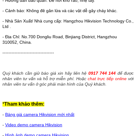
- Hướng dản bảo quản: Để nơi khô ráo, nhẹ tay.
- Cảnh báo: Không đê gân lửa và các vật dễ gây cháy khác.
- Nhà Sản Xuất/ Nhà cung cấp: Hangzhou Hikvision Technology Co.,
Ltd .
- Địa Chỉ: No.700 Dongliu Road, Binjiang District, Hangzhou
310052, China.
----------------------------------
Quý khách cần giử báo giá xin hãy liên hệ
0917 744 144
để được
nhân viên tư vấn và hỗ trợ miễn phí. Hoặc
chat trực tiếp online
với
nhân viên tư vấn ở góc phải màn hình của Quý khách.
*
Tham khảo thêm:
-
Bảng giá camera Hikvision mới nhất
-
Video demo camera Hikvision
-
Hình ảnh demo camera Hikvision