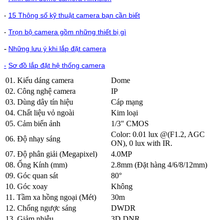
-
15 Thông số kỹ thuật camera bạn cần biết
-
Trọn bộ camera gồm những thiết bị gì
-
Những lưu ý khi lắp đặt camera
-
Sơ đồ lắp đặt hệ thống camera
01. Kiểu dáng camera
Dome
02. Công nghệ camera
IP
03. Dùng dây tín hiệu
Cáp mạng
04. Chất liệu vỏ ngoài
Kim loại
05. Cảm biến ảnh
1/3" CMOS
Color: 0.01 lux @(F1.2, AGC
06. Độ nhạy sáng
ON), 0 lux with IR.
07. Độ phân giải (Megapixel)
4.0MP
08. Ống Kính (mm)
2.8mm (Đặt hàng 4/6/8/12mm)
09. Góc quan sát
80°
10. Góc xoay
Không
11. Tầm xa hồng ngoại (Mét)
30m
12. Chống ngược sáng
DWDR
13. Giảm nhiễu
3D DNR.