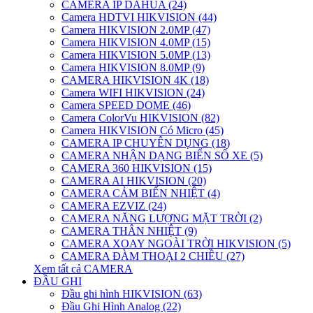
CAMERA IP DAHUA (24)
Camera HDTVI HIKVISION (44)
Camera HIKVISION 2.0MP (47)
Camera HIKVISION 4.0MP (15)
Camera HIKVISION 5.0MP (13)
Camera HIKVISION 8.0MP (9)
CAMERA HIKVISION 4K (18)
Camera WIFI HIKVISION (24)
Camera SPEED DOME (46)
Camera ColorVu HIKVISION (82)
Camera HIKVISION Có Micro (45)
CAMERA IP CHUYÊN DỤNG (18)
CAMERA NHẬN DẠNG BIỂN SỐ XE (5)
CAMERA 360 HIKVISION (15)
CAMERA AI HIKVISION (20)
CAMERA CẢM BIẾN NHIỆT (4)
CAMERA EZVIZ (24)
CAMERA NĂNG LƯỢNG MẶT TRỜI (2)
CAMERA THÂN NHIỆT (9)
CAMERA XOAY NGOÀI TRỜI HIKVISION (5)
CAMERA ĐÀM THOẠI 2 CHIỀU (27)
Xem tất cả CAMERA
ĐẦU GHI
Đầu ghi hình HIKVISION (63)
Đầu Ghi Hình Analog (22)